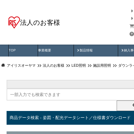
法人のお客様
商品データ検索
用途別から探す
納入
製品動画
納入
TOP
事業概要
製品情報
納入事
アイリスオーヤマ
法人のお客様
LED照明
施設用照明
ダウンラ
商品データ検索 - 姿図・配光データシート／仕様書ダウンロード