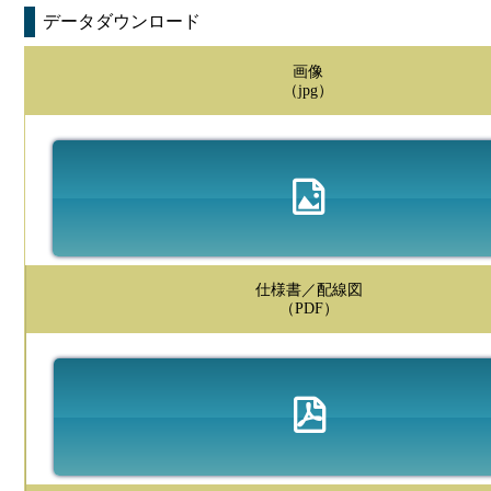
データダウンロード
画像
（jpg）
仕様書／配線図
（PDF）