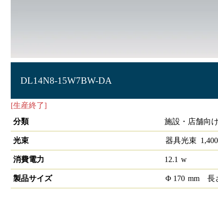
DL14N8-15W7BW-DA
[生産終了]
LEDベースダウンライトφ150 DALI
分類
施設・店舗向け
光束
器具光束
1,400
消費電力
12.1
w
製品サイズ
Φ
170
mm
長