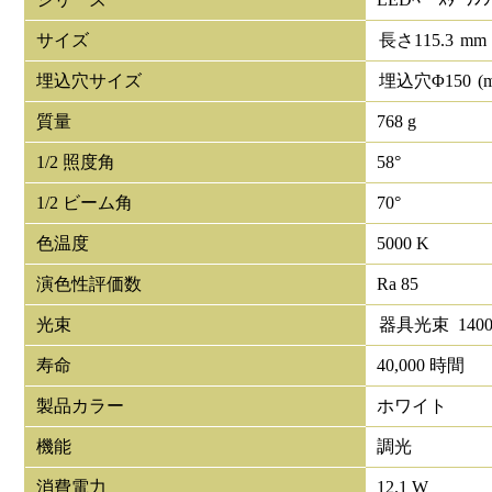
サイズ
長さ
115.3
mm
埋込穴サイズ
埋込穴Φ
150
(
質量
768 g
1/2 照度角
58°
1/2 ビーム角
70°
色温度
5000 K
演色性評価数
Ra 85
光束
器具光束
140
寿命
40,000 時間
製品カラー
ホワイト
機能
調光
消費電力
12.1 W