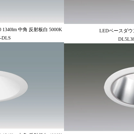
340lm 中角 反射板白 5000K
LEDベースダウン
-DLS
DL5L3