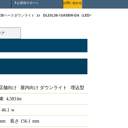
安全にご使用いただくために
お客様サポート
お問い合わせ
DL53L38-15A5BW-DA（LEDベースダウンライトφ150
OBベースダウンライト
リア
トφ150 DALI
店舗向け 屋内向け ダウンライト 埋込型
束
4,583
lm
 46.1
w
mm
長さ
156.1
mm