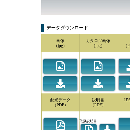
データダウンロード
画像
カタログ画像
（jpg）
（jpg）
（P
配光データ
説明書
I
（PDF）
（PDF）
取扱説明書