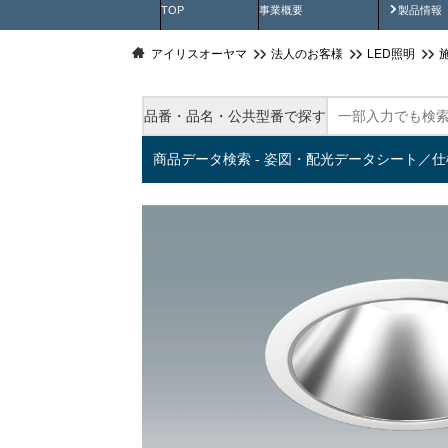
製品動
TOP
事業概要
製品情報
アイリスオーヤマ
法人のお客様
LED照明
品番・品名・公共型番で探す
商品データ検索 - 姿図・配光データシート／