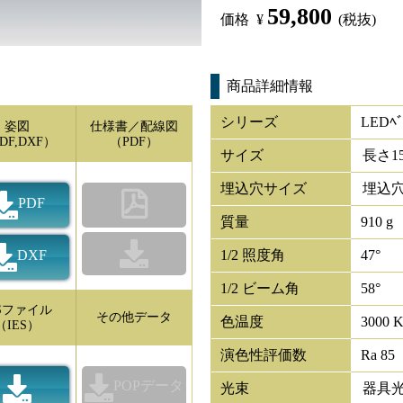
59,800
価格
¥
(税抜)
商品詳細情報
シリーズ
LEDﾍﾞ
姿図
仕様書／配線図
DF,DXF）
（PDF）
サイズ
長さ
1
埋込穴サイズ
埋込穴
PDF
質量
910 g
DXF
1/2 照度角
47°
1/2 ビーム角
58°
ESファイル
その他データ
色温度
3000 
（IES）
演色性評価数
Ra 85
POPデータ
光束
器具