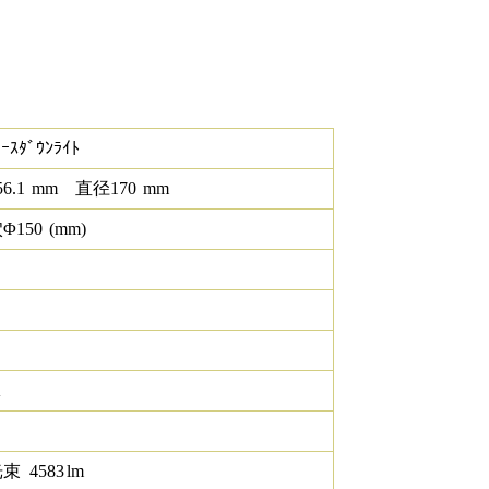
ｰｽﾀﾞｳﾝﾗｲﾄ
56.1
mm
直径
170
mm
Φ
150
(mm)
K
光束
4583
lm