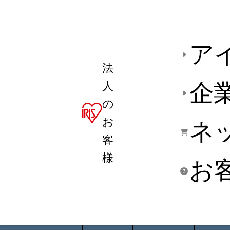
ア
法
人
企
の
お
ネ
客
様
お
商品デ
用途別