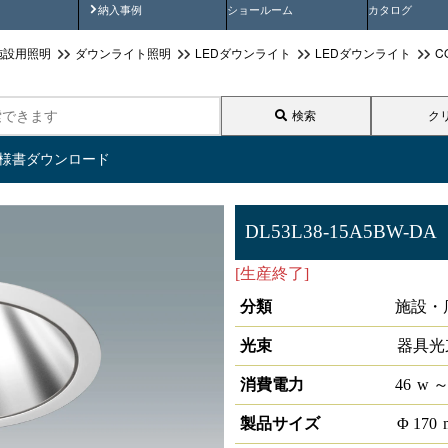
画
納入事例動画
納入事例
ショールーム
カタログ
施設用照明
ダウンライト照明
LEDダウンライト
LEDダウンライト
C
検索
ク
仕様書ダウンロード
DL53L38-15A5BW-DA
[生産終了]
LEDベースダウンライ
分類
施設・
光束
器具光
消費電力
46
w
～
製品サイズ
Φ
170