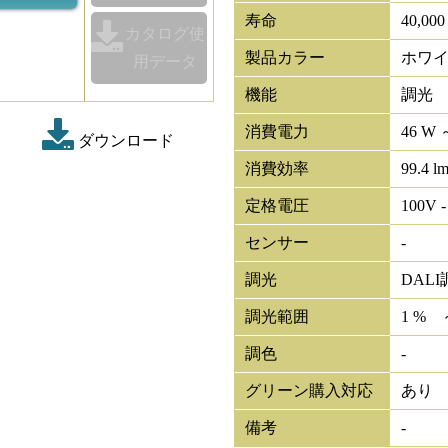
寿命
40,00
カタログ使
製品カラー
ホワ
用データ
機能
調光
消費電力
46 W 
ダウンロード
消費効率
99.4 l
定格電圧
100V -
センサー
-
調光
DALI
調光範囲
1 % 
調色
-
グリーン購入対応
あり
備考
-