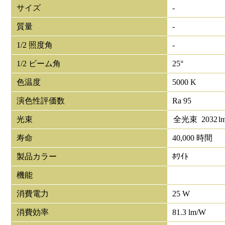
サイズ
-
質量
-
1/2 照度角
-
1/2 ビーム角
25°
色温度
5000 K
演色性評価数
Ra 95
光束
全光束
2032
l
寿命
40,000 時間
製品カラー
ﾎﾜｲﾄ
機能
消費電力
25 W
消費効率
81.3 lm/W