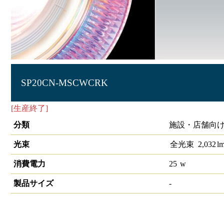
SP20CN-MSCWCRK
[生産終了]
生鮮スポットライト 高演色 雫きらきら
分類
施設・店舗向け 
光束
全光束
2,032
l
消費電力
25
w
製品サイズ
-