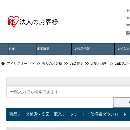
法人のお客様
商品データ検索
用途別から探す
納入
製品動画
納入
TOP
事業概要
製品情報
納入事
アイリスオーヤマ
法人のお客様
LED照明
店舗用照明
LEDス
商品データ検索 - 姿図・配光データシート／仕様書ダウンロード