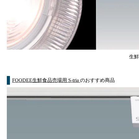
生鮮
FOODEE生鮮食品売場用 S-tria
のおすすめ商品