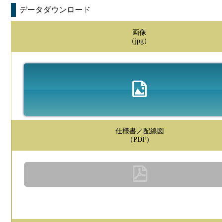
データダウンロード
画像
（jpg）
仕様書／配線図
（PDF）