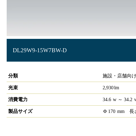
DL29W9-15W7BW-D
ベースダウンライト高演色 PWM φ150広角 反射板白 4000K
分類
施設・店舗向け
光束
2,930
lm
消費電力
34.6
w
～ 34.2
製品サイズ
Φ
170
mm
長