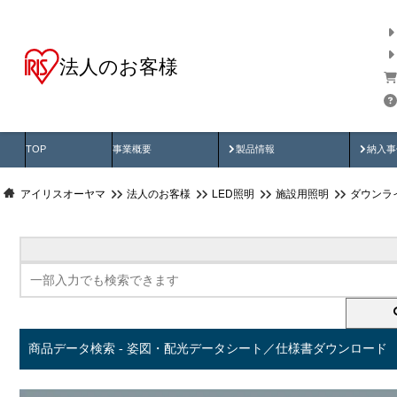
法人のお客様
商品データ検索
用途別から探す
納入
製品動画
納入
TOP
事業概要
製品情報
納入事
アイリスオーヤマ
法人のお客様
LED照明
施設用照明
ダウンラ
商品データ検索 - 姿図・配光データシート／仕様書ダウンロード