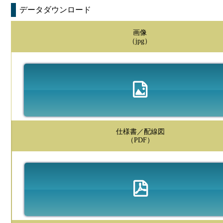
データダウンロード
画像
（jpg）
仕様書／配線図
（PDF）