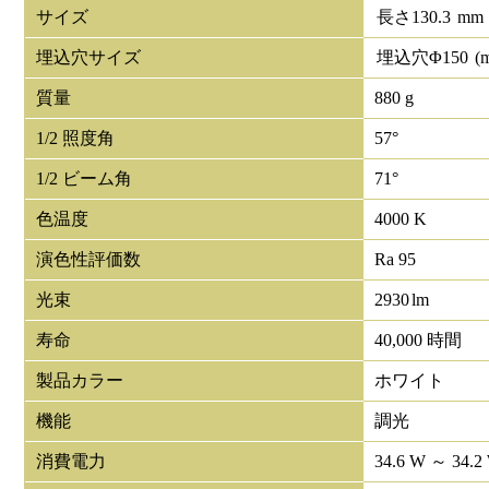
サイズ
長さ
130.3
mm
埋込穴サイズ
埋込穴Φ
150
(
質量
880 g
1/2 照度角
57°
1/2 ビーム角
71°
色温度
4000 K
演色性評価数
Ra 95
光束
2930
lm
寿命
40,000 時間
製品カラー
ホワイト
機能
調光
消費電力
34.6 W ～ 34.2