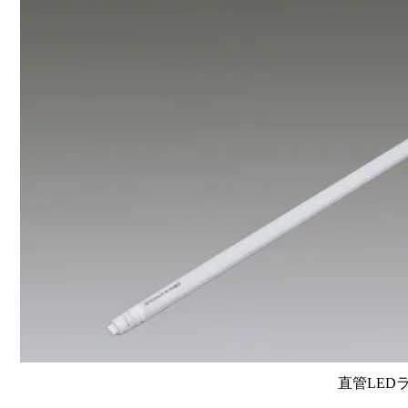
直管LEDラン