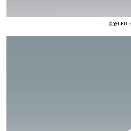
直管LEDラン