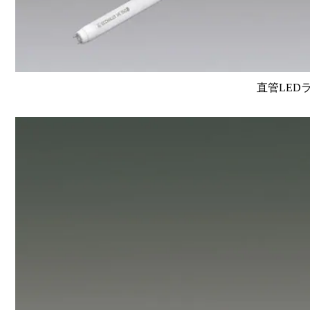
直管LEDラン