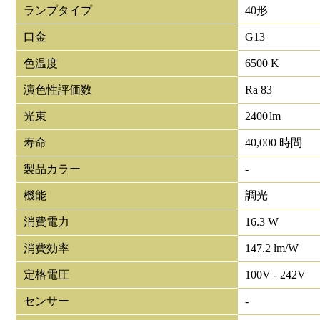
ランプタイプ
40形
口金
G13
色温度
6500 K
演色性評価数
Ra 83
光束
2400
lm
寿命
40,000 時間
製品カラー
-
機能
調光
消費電力
16.3 W
消費効率
147.2 lm/W
定格電圧
100V - 242V
センサー
-