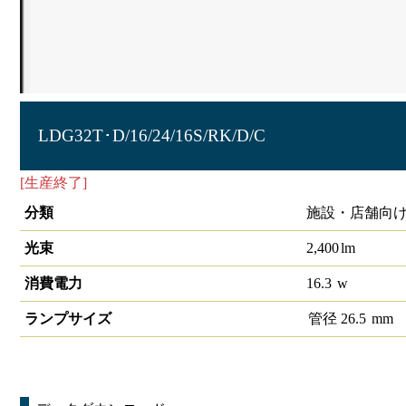
LDG32T･D/16/24/16S/RK/D/C
[生産終了]
直管ランプHE160S LED交換キット対応 PWM
分類
施設・店舗向け
光束
2,400
lm
消費電力
16.3
w
ランプサイズ
管径
26.5
mm