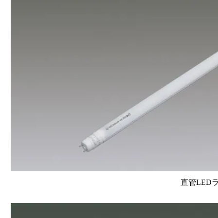
直管LEDラン