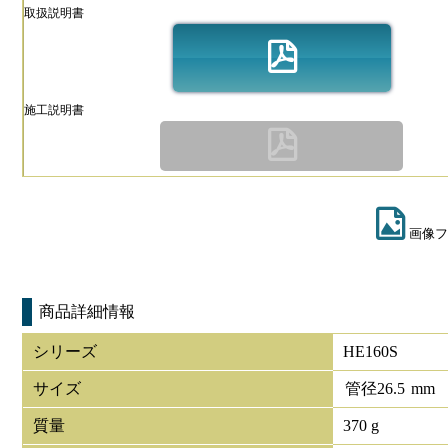
取扱説明書
施工説明書
画像フ
商品詳細情報
シリーズ
HE160S
サイズ
管径
26.5
mm
質量
370 g