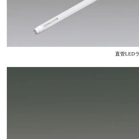
直管LEDラン