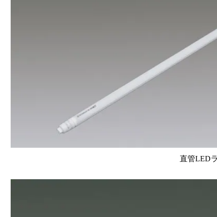
直管LEDラン