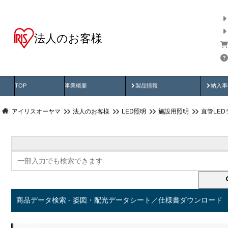
法人のお客様
商品データ検索
用途別から探す
納入
製品動画
納入
TOP
事業概要
製品情報
納入事
アイリスオーヤマ
法人のお客様
LED照明
施設用照明
直管LED
商品データ検索 - 姿図・配光データシート／仕様書ダウンロード