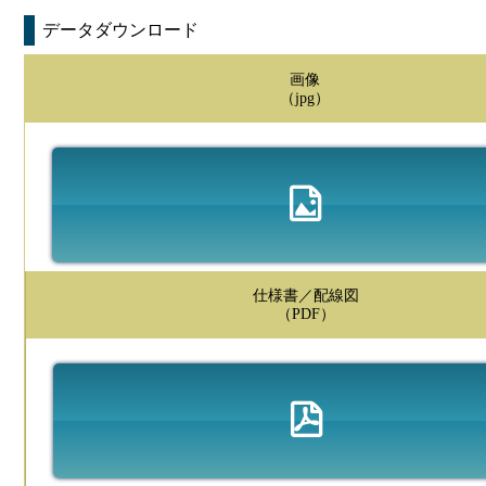
データダウンロード
画像
（jpg）
仕様書／配線図
（PDF）