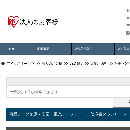
法人のお客様
商品データ検索
用途別から探す
納入
製品動画
納入
TOP
事業概要
製品情報
納入事
アイリスオーヤマ
法人のお客様
LED照明
店舗用照明
什器・冷
商品データ検索 - 姿図・配光データシート／仕様書ダウンロード