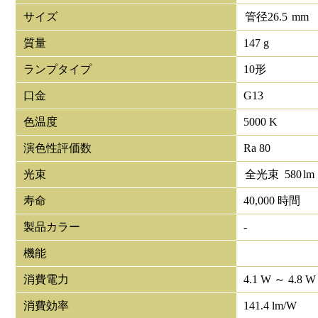
サイズ
管径
26.5
mm
質量
147 g
ランプタイプ
10形
口金
G13
色温度
5000 K
演色性評価数
Ra 80
光束
全光束
580
lm
寿命
40,000 時間
製品カラー
-
機能
消費電力
4.1 W ～ 4.8 W
消費効率
141.4 lm/W