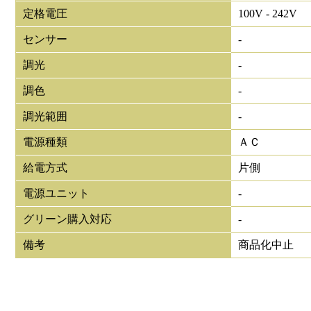
定格電圧
100V - 242V
センサー
-
調光
-
調色
-
調光範囲
-
電源種類
ＡＣ
給電方式
片側
電源ユニット
-
グリーン購入対応
-
備考
商品化中止