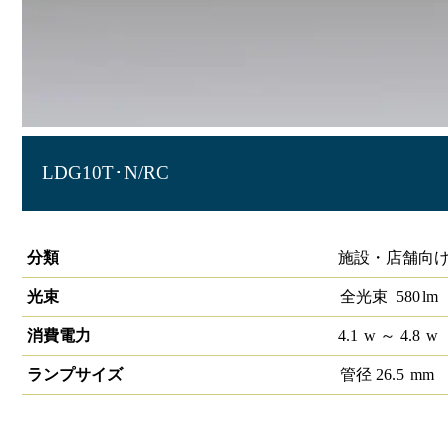
LDG10T･N/RC
冷ｹｰｽ用照明G13 10形
分類
施設・店舗向け
光束
全光束
580
lm
消費電力
4.1
w
～ 4.8
w
ランプサイズ
管径
26.5
mm