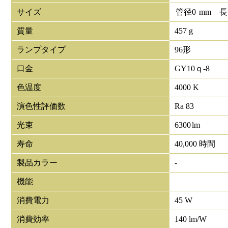
サイズ
管径
0
mm
長
質量
457 g
ランプタイプ
96形
口金
GY10ｑ-8
色温度
4000 K
演色性評価数
Ra 83
光束
6300
lm
寿命
40,000 時間
製品カラー
-
機能
消費電力
45 W
消費効率
140 lm/W