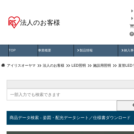
法人のお客様
商品データ検索
用途別から探す
納入
製品動画
納入
TOP
事業概要
製品情報
納入事
アイリスオーヤマ
法人のお客様
LED照明
施設用照明
直管LED
商品データ検索 - 姿図・配光データシート／仕様書ダウンロード