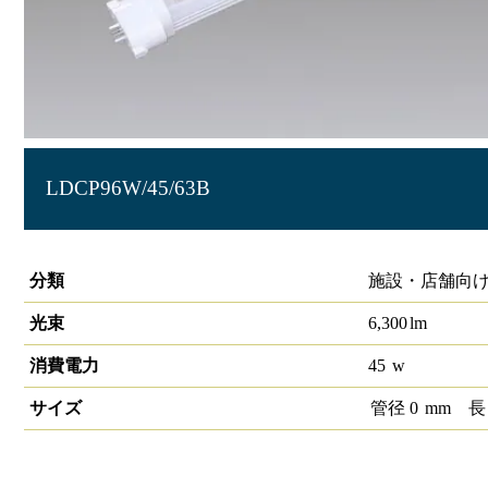
LDCP96W/45/63B
コンパクト蛍光灯LED代替ランプ（電源内蔵）96形
分類
施設・店舗向け
光束
6,300
lm
消費電力
45
w
サイズ
管径
0
mm
長