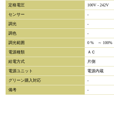
定格電圧
100V - 242V
センサー
-
調光
-
調色
-
調光範囲
0 % ～ 100%
電源種類
ＡＣ
給電方式
片側
電源ユニット
電源内蔵
グリーン購入対応
-
備考
-