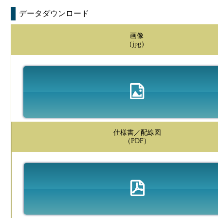
データダウンロード
画像
（jpg）
仕様書／配線図
（PDF）