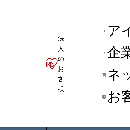
ア
法
人
企
の
お
ネ
客
様
お
商品デ
用途別