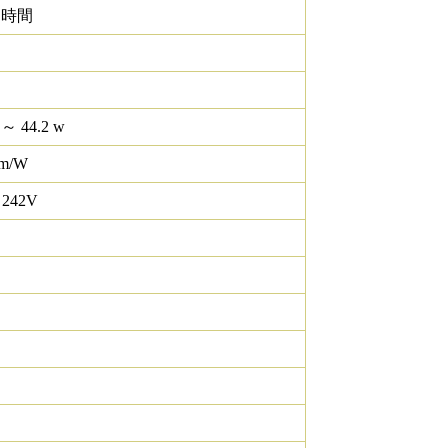
0 時間
 ～ 44.2 w
lm/W
 242V