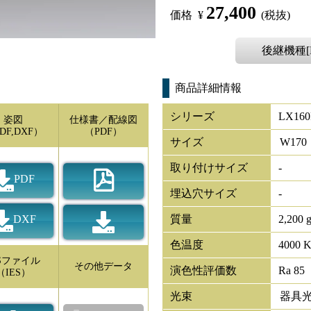
27,400
価格
¥
(税抜)
後継機種[L
商品詳細情報
シリーズ
LX160
姿図
仕様書／配線図
DF,DXF）
（PDF）
サイズ
W
170
取り付けサイズ
-
PDF
埋込穴サイズ
-
DXF
質量
2,200 
色温度
4000 
ESファイル
その他データ
演色性評価数
Ra 85
（IES）
光束
器具