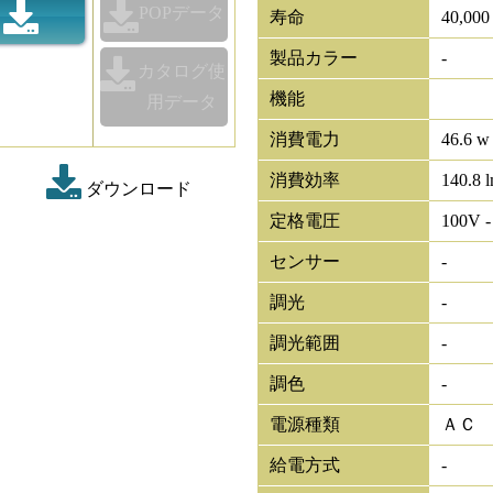
POPデータ
寿命
40,00
製品カラー
-
カタログ使
機能
用データ
消費電力
46.6 w
消費効率
140.8 
ダウンロード
定格電圧
100V -
センサー
-
調光
-
調光範囲
-
調色
-
電源種類
ＡＣ
給電方式
-