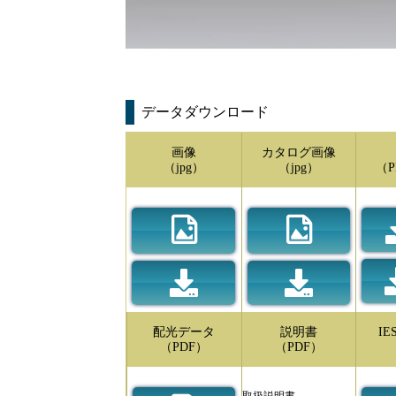
データダウンロード
画像
カタログ画像
（jpg）
（jpg）
（P
配光データ
説明書
I
（PDF）
（PDF）
取扱説明書