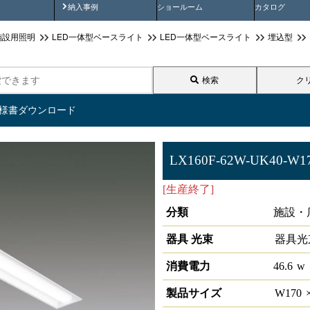
画
納入事例動画
納入事例
ショールーム
カタログ
施設用照明
LED一体型ベースライト
LED一体型ベースライト
埋込型
検索
ク
仕様書ダウンロード
LX160F-62W-UK40-W1
[生産終了]
ラインルクス 埋込型 
分類
施設・
器具 光束
器具光
消費電力
46.6
w
製品サイズ
W
170