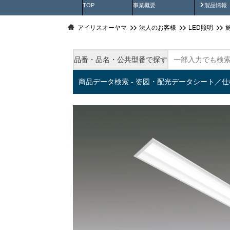
製品動
TOP
事業概要
製品情報
アイリスオーヤマ
法人のお客様
LED照明
品番・品名・公共型番で探す
商品データ検索 - 姿図・配光データシート／