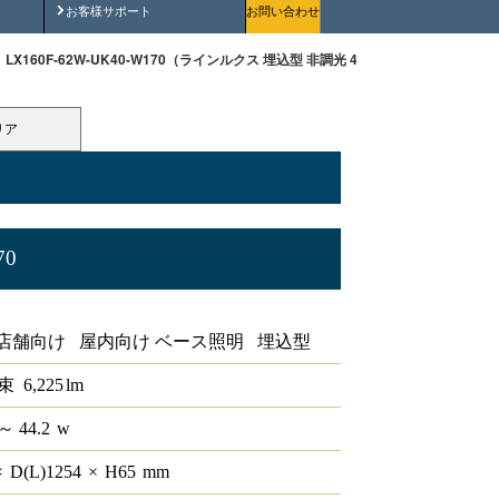
安全にご使用いただくために
お客様サポート
お問い合わせ
LX160F-62W-UK40-W170（ラインルクス 埋込型 非調光 40形 幅150 ）
リア
70
非調光 40形 幅150
店舗向け 屋内向け ベース照明 埋込型
束
6,225
lm
～ 44.2
w
×
D(L)
1254
×
H
65
mm