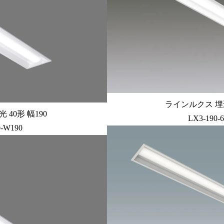
ラインルクス 埋込
40形 幅190
LX3-190-
0-W190