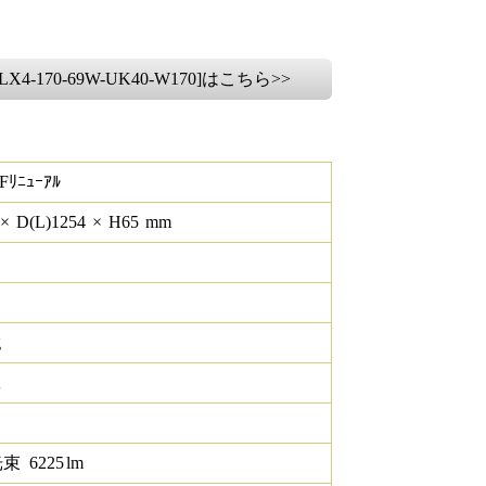
X4-170-69W-UK40-W170]はこちら>>
Fﾘﾆｭｰｱﾙ
×
D(L)
1254
×
H
65
mm
g
K
光束
6225
lm