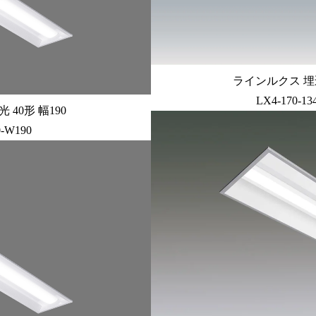
ラインルクス 埋込
LX4-170-1
40形 幅190
0-W190