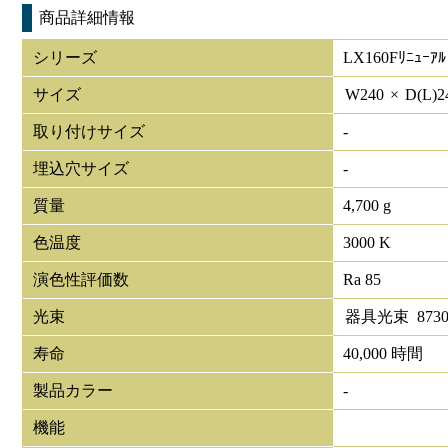
商品詳細情報
シリーズ
LX160Fﾘﾆｭｰｱﾙ
サイズ
W
240
×
D(L)
2
取り付けサイズ
-
埋込穴サイズ
-
質量
4,700 g
色温度
3000 K
演色性評価数
Ra 85
光束
器具光束
873
寿命
40,000 時間
製品カラー
-
機能