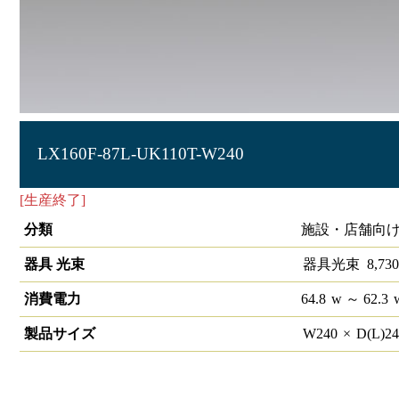
LX160F-87L-UK110T-W240
[生産終了]
ラインルクス 埋込型 非調光 110形 幅220
分類
施設・店舗向け
器具 光束
器具光束
8,730
消費電力
64.8
w
～ 62.3
製品サイズ
W
240
×
D(L)
2