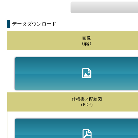
データダウンロード
画像
（jpg）
仕様書／配線図
（PDF）