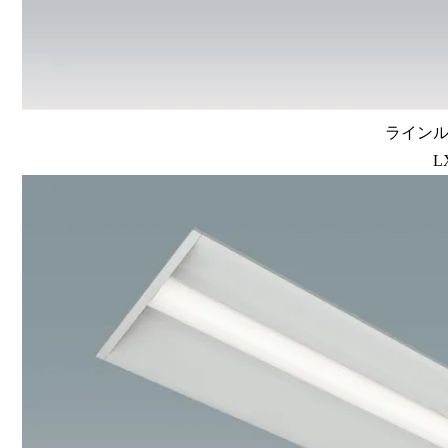
ラインルク
L