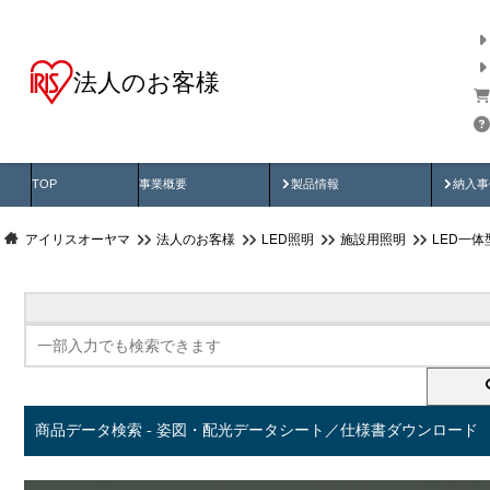
法人のお客様
商品データ検索
用途別から探す
納入
製品動画
納入
TOP
事業概要
製品情報
納入事
アイリスオーヤマ
法人のお客様
LED照明
施設用照明
LED一
商品データ検索 - 姿図・配光データシート／仕様書ダウンロード