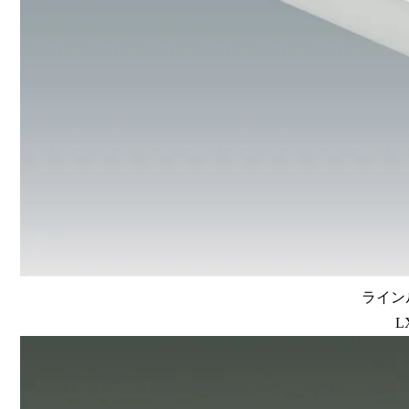
ラインル
L