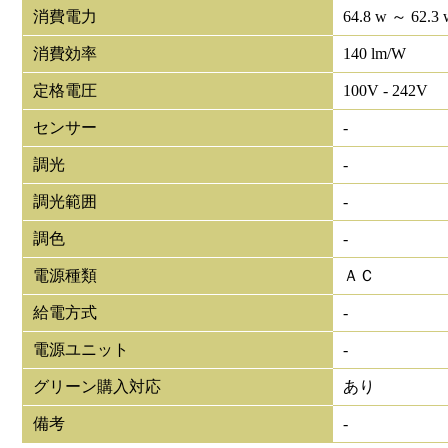
消費電力
64.8 w ～ 62.3 
消費効率
140 lm/W
定格電圧
100V - 242V
センサー
-
調光
-
調光範囲
-
調色
-
電源種類
ＡＣ
給電方式
-
電源ユニット
-
グリーン購入対応
あり
備考
-