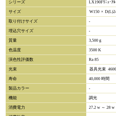
シリーズ
LX190Fﾘﾆｭｰｱﾙ
サイズ
W
150
×
D(L)
2
取り付けサイズ
-
埋込穴サイズ
-
質量
3,500 g
色温度
3500 K
演色性評価数
Ra 85
光束
器具光束
460
寿命
40,000 時間
製品カラー
-
機能
調光
消費電力
27.2 w ～ 28 w