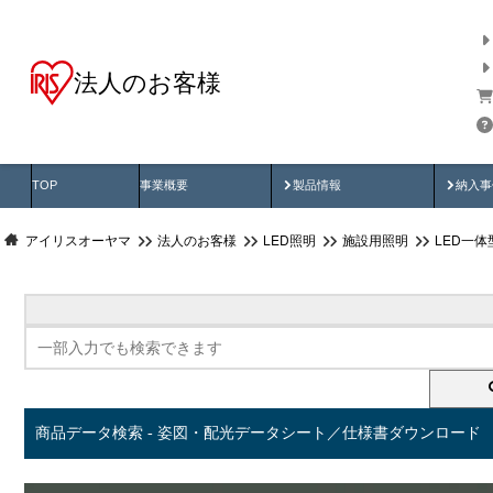
法人のお客様
商品データ検索
用途別から探す
納入
製品動画
納入
TOP
事業概要
製品情報
納入事
アイリスオーヤマ
法人のお客様
LED照明
施設用照明
LED一
商品データ検索 - 姿図・配光データシート／仕様書ダウンロード