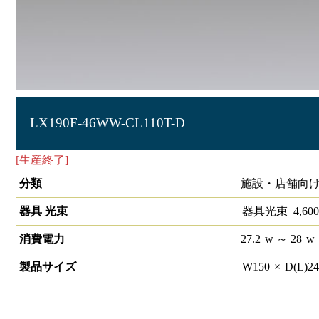
LX190F-46WW-CL110T-D
[生産終了]
ラインルクス 直付型 PWM 110形 幅150
分類
施設・店舗向け
器具 光束
器具光束
4,600
消費電力
27.2
w
～ 28
w
製品サイズ
W
150
×
D(L)
2