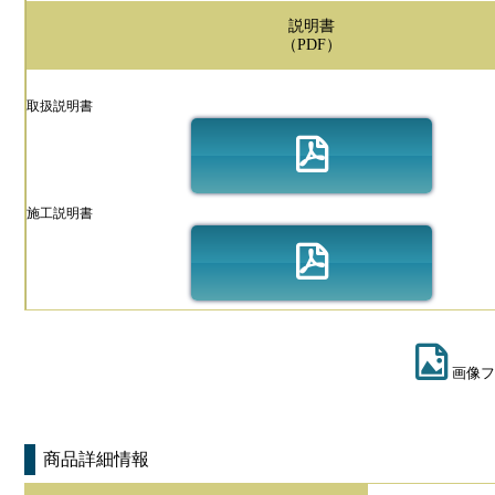
説明書
（PDF）
取扱説明書
施工説明書
画像フ
商品詳細情報