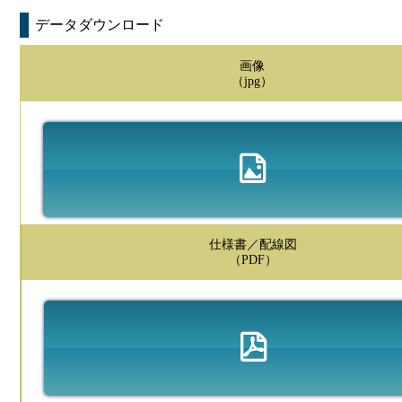
データダウンロード
画像
（jpg）
仕様書／配線図
（PDF）