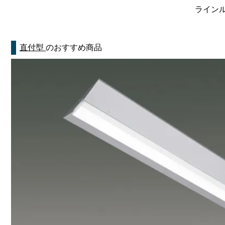
ラインルク
直付型
のおすすめ商品