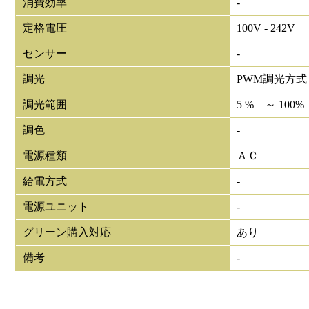
消費効率
-
定格電圧
100V - 242V
センサー
-
調光
PWM調光方式
調光範囲
5 % ～ 100%
調色
-
電源種類
ＡＣ
給電方式
-
電源ユニット
-
グリーン購入対応
あり
備考
-