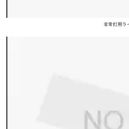
非常灯用ライト