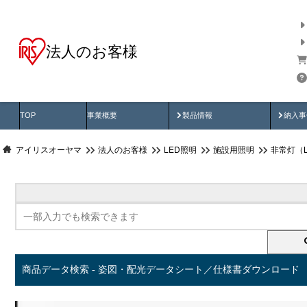
法人のお客様
商品データ検索
用途別から探す
納入
製品動画
納入
TOP
事業概要
製品情報
納入事
アイリスオーヤマ
法人のお客様
LED照明
施設用照明
非常灯（
商品データ検索 - 姿図・配光データシート／仕様書ダウンロード