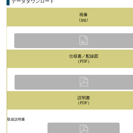
データダウンロード
画像
（jpg）
仕様書／配線図
（PDF）
説明書
（PDF）
取扱説明書