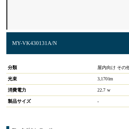
MY-VK430131A/N
非常灯 LEDライトユニット形 直付形40形 230mmタイプ
分類
屋内向け その
光束
3,170
lm
消費電力
22.7
w
製品サイズ
-