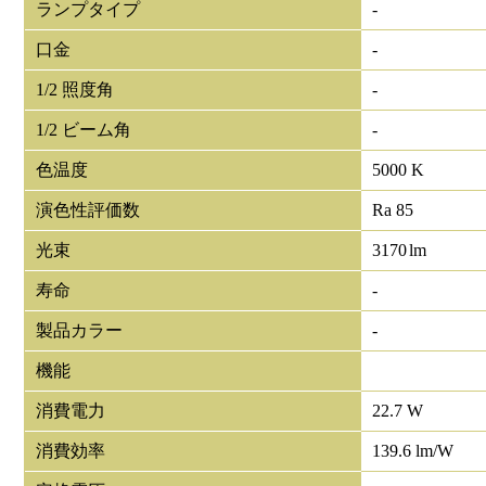
ランプタイプ
-
口金
-
1/2 照度角
-
1/2 ビーム角
-
色温度
5000 K
演色性評価数
Ra 85
光束
3170
lm
寿命
-
製品カラー
-
機能
消費電力
22.7 W
消費効率
139.6 lm/W