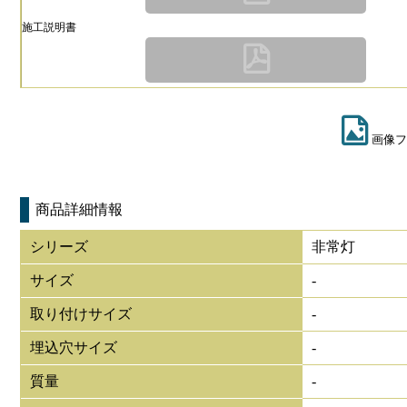
施工説明書
画像フ
商品詳細情報
シリーズ
非常灯
サイズ
-
取り付けサイズ
-
埋込穴サイズ
-
質量
-