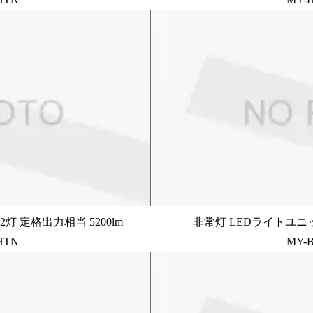
灯 定格出力相当 5200lm
非常灯 LEDライトユニッ
HTN
MY-B