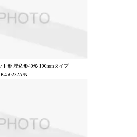
ト形 埋込形40形 190mmタイプ
K450232A/N