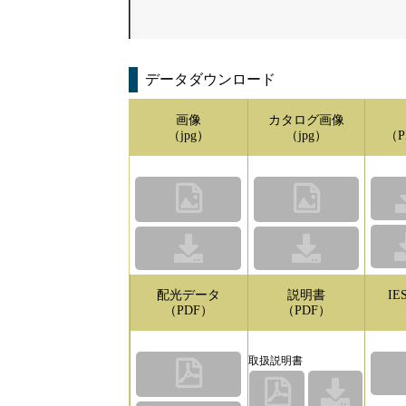
データダウンロード
画像
カタログ画像
（jpg）
（jpg）
（P
配光データ
説明書
I
（PDF）
（PDF）
取扱説明書