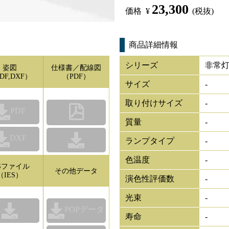
23,300
価格
¥
(税抜)
商品詳細情報
シリーズ
非常灯 
姿図
仕様書／配線図
DF,DXF）
（PDF）
サイズ
-
取り付けサイズ
-
PDF
質量
-
DXF
ランプタイプ
-
色温度
-
ESファイル
その他データ
（IES）
演色性評価数
-
光束
-
POPデータ
寿命
-