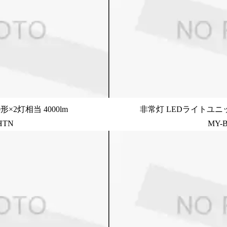
×2灯相当 4000lm
非常灯 LEDライトユニッ
HTN
MY-B