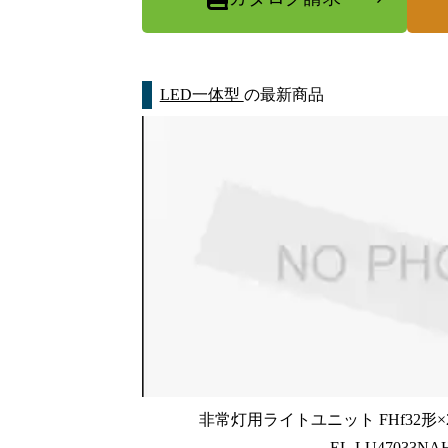
LED一体型
の最新商品
非常灯用ライトユニット FHf32形×2
EL-LU47033NA