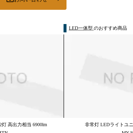
LED一体型
のおすすめ商品
灯 高出力相当 6900lm
非常灯 LEDライトユ
HTN
MY-H