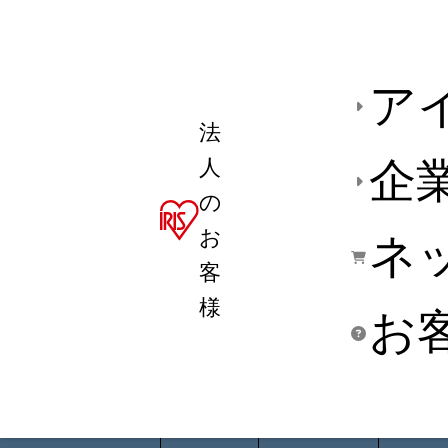
ア
法
人
企
の
お
ネ
客
様
お
商品デ
用途別