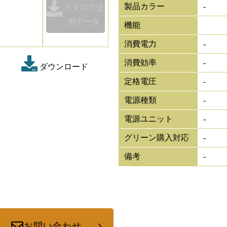
製品カラー
-
カタログ使
用データ
機能
消費電力
-
消費効率
-
ダウンロード
定格電圧
-
電源種類
-
電源ユニット
-
グリーン購入対応
-
備考
-
お問い合わせ