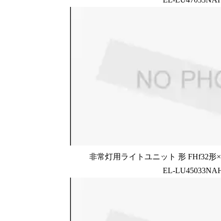
非常灯用ライトユニット 形 FHf32形×2
EL-LU45033NA