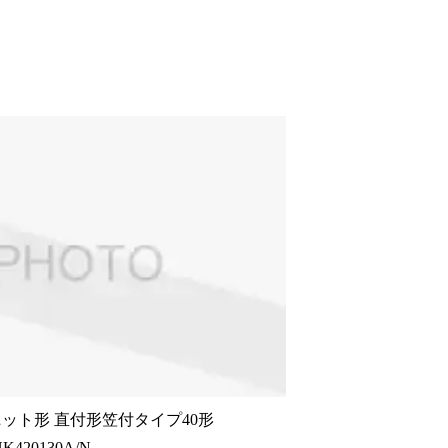
ニット形 直付形笠付タイプ40形
K420130A/N