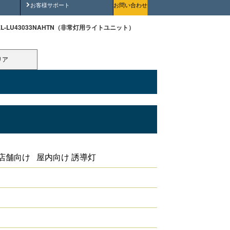
安全にご使用いただくために
お客様サポート
お問い合わせ
EL-LU43033NAHTN（非常灯用ライトユニット）
リア
店舗向け 屋内向け 誘導灯