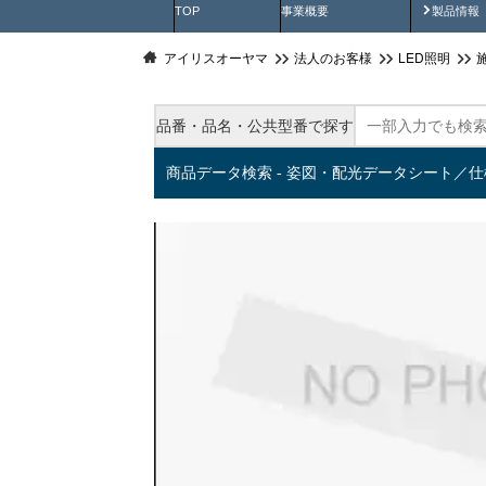
製品動
TOP
事業概要
製品情報
アイリスオーヤマ
法人のお客様
LED照明
品番・品名・公共型番で探す
商品データ検索 - 姿図・配光データシート／