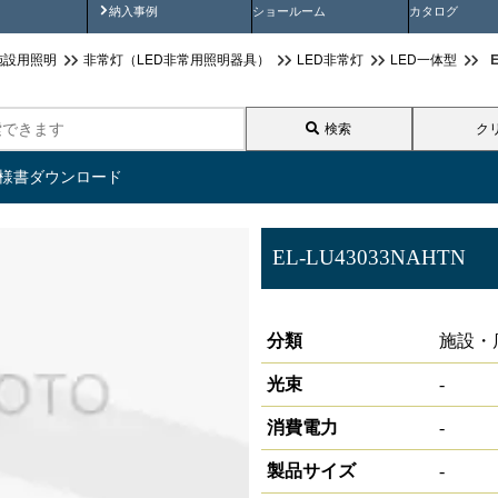
画
納入事例動画
納入事例
ショールーム
カタログ
施設用照明
非常灯（LED非常用照明器具）
LED非常灯
LED一体型
検索
ク
仕様書ダウンロード
EL-LU43033NAHTN
非常灯用ライトユニット
分類
施設・
光束
-
消費電力
-
製品サイズ
-