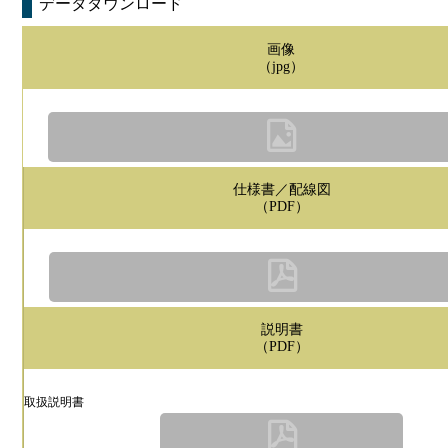
データダウンロード
画像
（jpg）
仕様書／配線図
（PDF）
説明書
（PDF）
取扱説明書