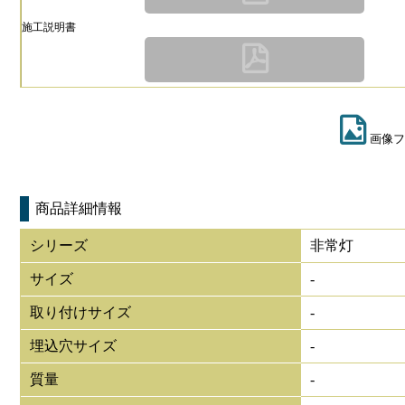
施工説明書
画像フ
商品詳細情報
シリーズ
非常灯
サイズ
-
取り付けサイズ
-
埋込穴サイズ
-
質量
-