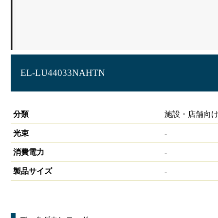
EL-LU44033NAHTN
非常灯用ライトユニット FLR40形×2灯相当 4000lm
分類
施設・店舗向け
光束
-
消費電力
-
製品サイズ
-