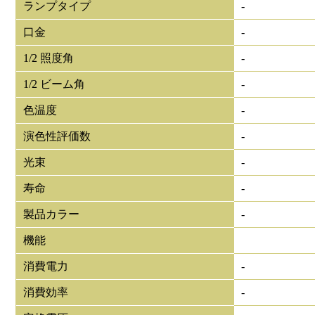
ランプタイプ
-
口金
-
1/2 照度角
-
1/2 ビーム角
-
色温度
-
演色性評価数
-
光束
-
寿命
-
製品カラー
-
機能
消費電力
-
消費効率
-