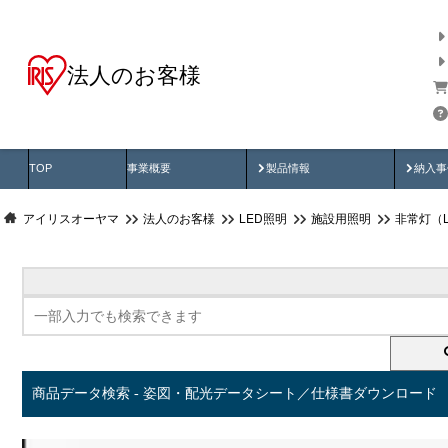
法人のお客様
商品データ検索
用途別から探す
納入
製品動画
納入
TOP
事業概要
製品情報
納入事
アイリスオーヤマ
法人のお客様
LED照明
施設用照明
非常灯（
商品データ検索 - 姿図・配光データシート／仕様書ダウンロード