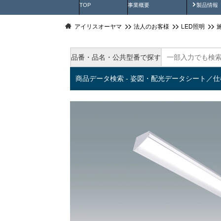
製品動
TOP
事業概要
製品情報
アイリスオーヤマ
法人のお客様
LED照明
品番・品名・公共型番で探す
商品データ検索 - 姿図・配光データシート／