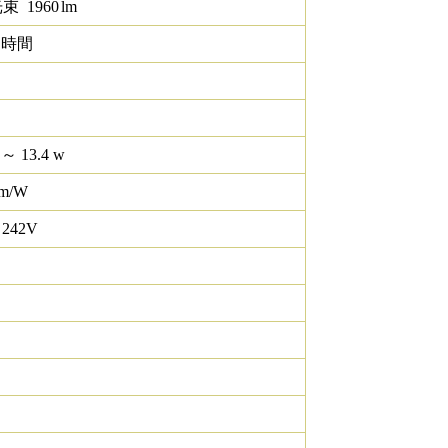
光束
1960
lm
0 時間
 ～ 13.4 w
lm/W
 242V