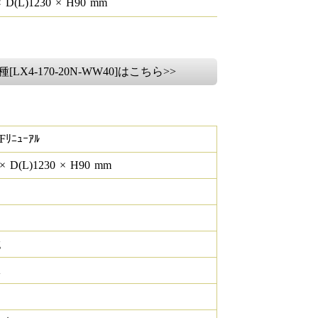
×
D(L)
1230
×
H
90
mm
[LX4-170-20N-WW40]はこちら>>
Fﾘﾆｭｰｱﾙ
×
D(L)
1230
×
H
90
mm
g
K