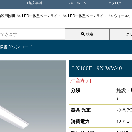
画
納入事例動画
納入事例
ショールーム
カタログ
施設用照明
LED一体型ベースライト
LED一体型ベースライト
ウォールウ
検索
ク
仕様書ダウンロード
LX160F-19N-WW40
[生産終了]
ラインルクス ウォ
分類
施設・店
ｬｰ
器具 光束
器具光
消費電力
12.7
w