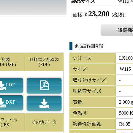
製品サイズ
W
115
23,200
価格
¥
(税抜)
後継機種
商品詳細情報
シリーズ
LX160
姿図
仕様書／配線図
DF,DXF）
（PDF）
サイズ
W
115
取り付けサイズ
-
PDF
埋込穴サイズ
-
DXF
質量
2,000 
色温度
5000 
ESファイル
その他データ
演色性評価数
Ra 85
（IES）