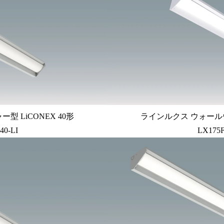
 LiCONEX 40形
ラインルクス ウォールウ
40-LI
LX175F