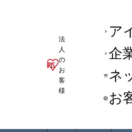
ア
法
人
企
の
お
ネ
客
様
お
商品デ
用途別