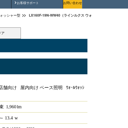
安全にご使用いただくために
お客様サポート
お問い合わせ
LX160F-19N-WW40（ラインルクス ウォールウォッシャー型 非調
ォッシャー型
リア
ールウォッシャー型 非調光 40形
舗向け 屋内向け ベース照明 ｳｫｰﾙｳｫｯｼ
束
1,960
lm
～ 13.4
w