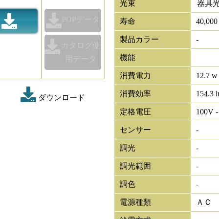
光束
器具
POPデータ
寿命
40,00
製品カラー
-
カタログ使
機能
用データ
消費電力
12.7 w
消費効率
154.3 
ダウンロード
定格電圧
100V -
センサー
-
調光
-
調光範囲
-
調色
-
電源種類
ＡＣ