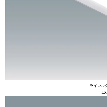
ラインルク
LX