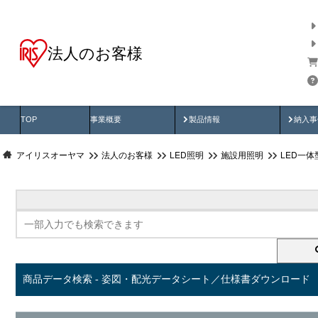
法人のお客様
商品データ検索
用途別から探す
納入
製品動画
納入
TOP
事業概要
製品情報
納入事
アイリスオーヤマ
法人のお客様
LED照明
施設用照明
LED一
商品データ検索 - 姿図・配光データシート／仕様書ダウンロード