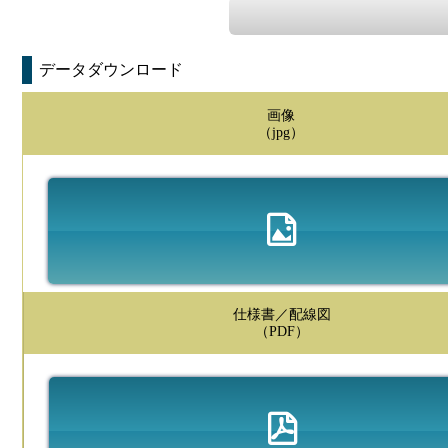
データダウンロード
画像
（jpg）
仕様書／配線図
（PDF）