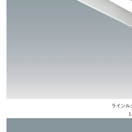
ラインルク
L