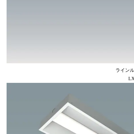
ラインル
LX