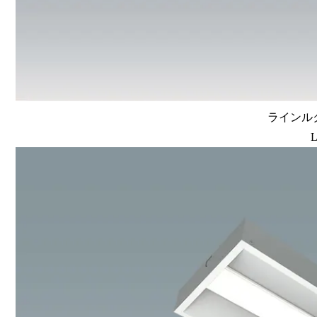
ラインルク
L