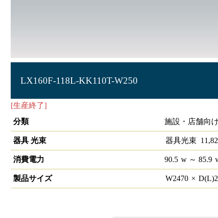
LX160F-118L-KK110T-W250
[生産終了]
ラインルクス 直付下面開放型 非調光 110形
分類
施設・店舗向け
器具 光束
器具光束
11,82
消費電力
90.5
w
～ 85.9
製品サイズ
W
2470
×
D(L)