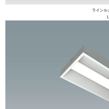
ラインルク
L