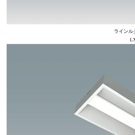
ラインルク
L