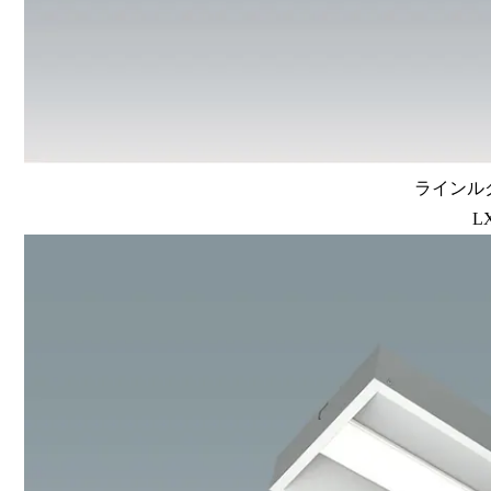
ラインルク
L