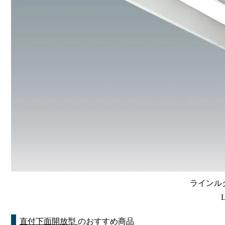
ラインルク
直付下面開放型
のおすすめ商品