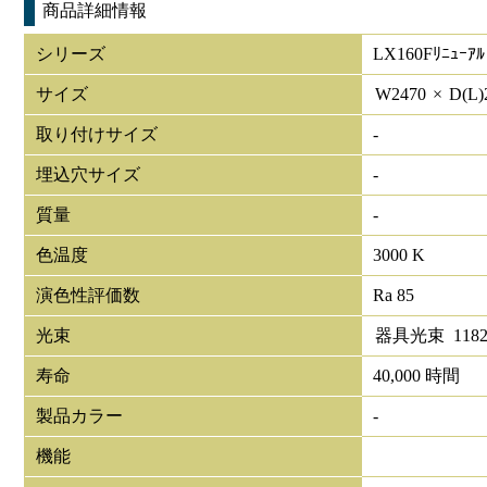
商品詳細情報
シリーズ
LX160Fﾘﾆｭｰｱﾙ
サイズ
W
2470
×
D(L)
取り付けサイズ
-
埋込穴サイズ
-
質量
-
色温度
3000 K
演色性評価数
Ra 85
光束
器具光束
1182
寿命
40,000 時間
製品カラー
-
機能