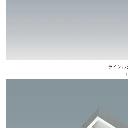
ラインルク
L