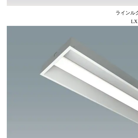
ラインルク
LX