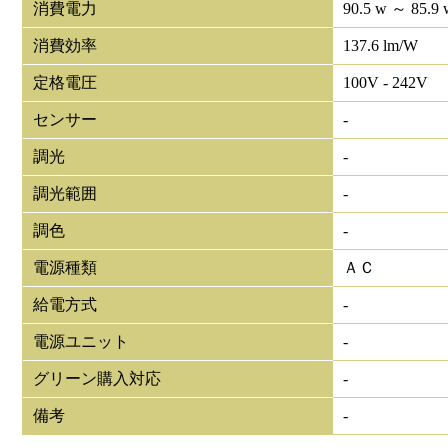
消費電力
90.5 w ～ 85.9 
消費効率
137.6 lm/W
定格電圧
100V - 242V
センサー
-
調光
-
調光範囲
-
調色
-
電源種類
ＡＣ
給電方式
-
電源ユニット
-
グリーン購入対応
-
備考
-