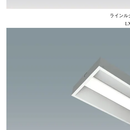
ラインルク
L