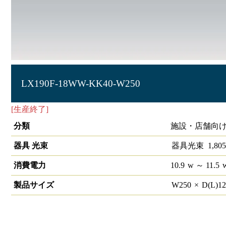
LX190F-18WW-KK40-W250
[生産終了]
ラインルクス 直付下面開放型 非調光 40形
分類
施設・店舗向け
器具 光束
器具光束
1,805
消費電力
10.9
w
～ 11.5
製品サイズ
W
250
×
D(L)
1