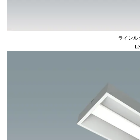
ラインルク
L