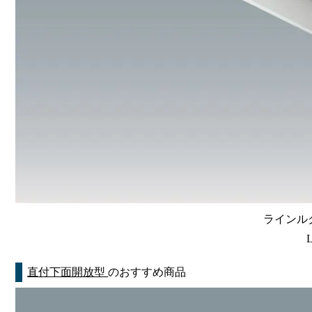
ラインルク
直付下面開放型
のおすすめ商品