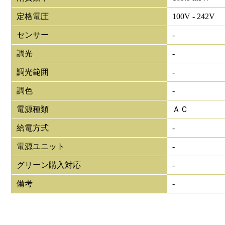
定格電圧
100V - 242V
センサー
-
調光
-
調光範囲
-
調色
-
電源種類
ＡＣ
給電方式
-
電源ユニット
-
グリーン購入対応
-
備考
-