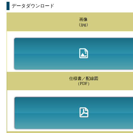
データダウンロード
画像
（jpg）
仕様書／配線図
（PDF）