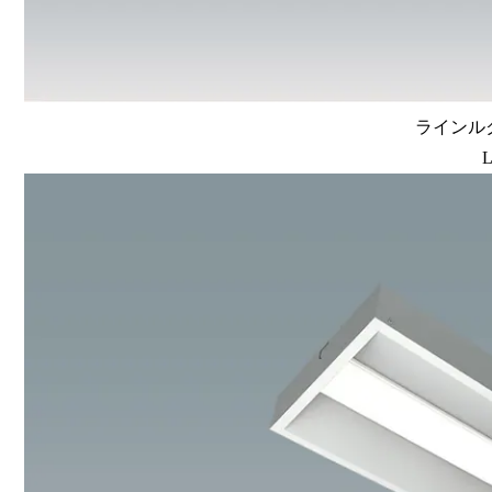
ラインルク
L