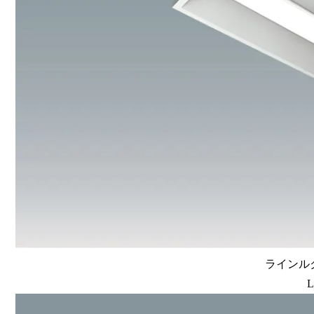
ラインルク
L