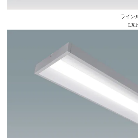
ラインル
LX1