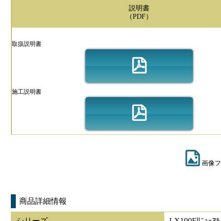
説明書
（PDF）
取扱説明書
施工説明書
画像フ
商品詳細情報
シリーズ
LX190Fﾘﾆｭｰｱﾙ