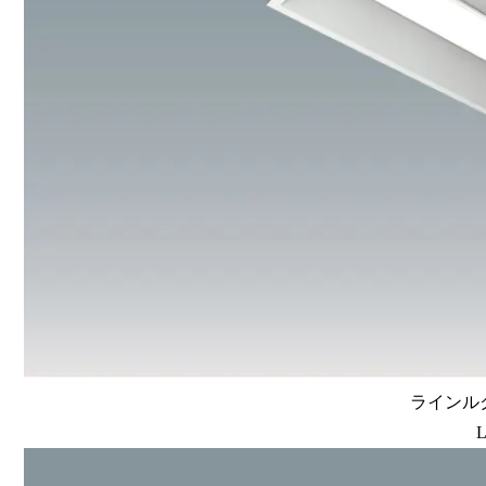
ラインルク
L