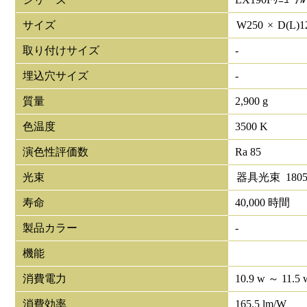
サイズ
W
250
×
D(L)
1
取り付けサイズ
-
埋込穴サイズ
-
質量
2,900 g
色温度
3500 K
演色性評価数
Ra 85
光束
器具光束
180
寿命
40,000 時間
製品カラー
-
機能
消費電力
10.9 w ～ 11.5 
消費効率
165.5 lm/W