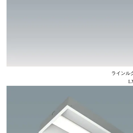
ラインルク
L