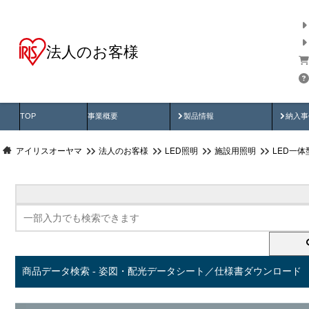
法人のお客様
商品データ検索
用途別から探す
納入
製品動画
納入
TOP
事業概要
製品情報
納入事
アイリスオーヤマ
法人のお客様
LED照明
施設用照明
LED一
商品データ検索 - 姿図・配光データシート／仕様書ダウンロード