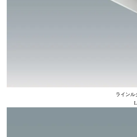
ラインルク
L