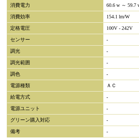
消費電力
60.6 w ～ 59.7 
消費効率
154.1 lm/W
定格電圧
100V - 242V
センサー
-
調光
-
調光範囲
-
調色
-
電源種類
ＡＣ
給電方式
-
電源ユニット
-
グリーン購入対応
-
備考
-