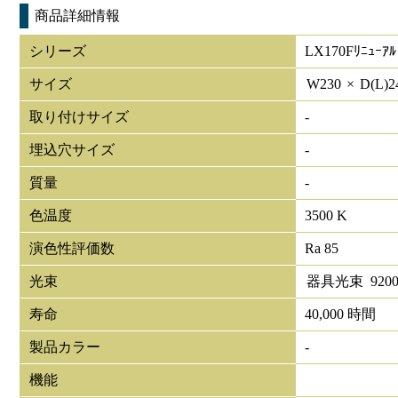
商品詳細情報
シリーズ
LX170Fﾘﾆｭｰｱﾙ
サイズ
W
230
×
D(L)
2
取り付けサイズ
-
埋込穴サイズ
-
質量
-
色温度
3500 K
演色性評価数
Ra 85
光束
器具光束
920
寿命
40,000 時間
製品カラー
-
機能