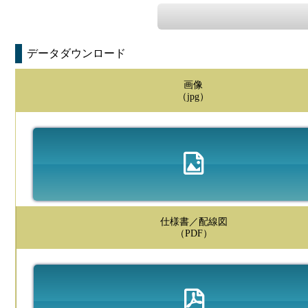
データダウンロード
画像
（jpg）
仕様書／配線図
（PDF）