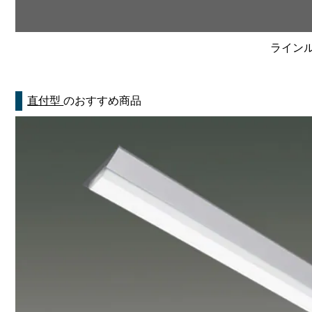
ラインルク
直付型
のおすすめ商品