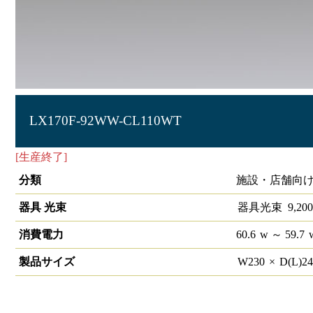
LX170F-92WW-CL110WT
[生産終了]
ラインルクス 直付型 非調光 110形 幅230
分類
施設・店舗向け
器具 光束
器具光束
9,200
消費電力
60.6
w
～ 59.7
製品サイズ
W
230
×
D(L)
2