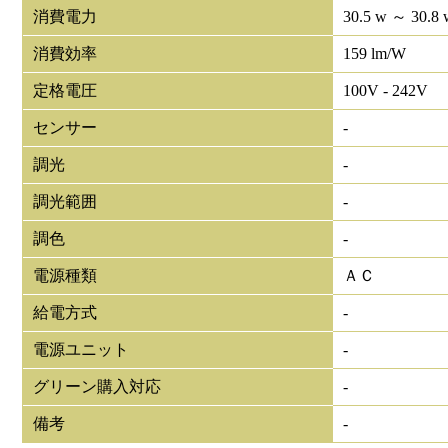
消費電力
30.5 w ～ 30.8 
消費効率
159 lm/W
定格電圧
100V - 242V
センサー
-
調光
-
調光範囲
-
調色
-
電源種類
ＡＣ
給電方式
-
電源ユニット
-
グリーン購入対応
-
備考
-