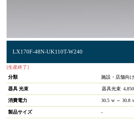
LX170F-48N-UK110T-W240
[生産終了]
ラインルクス 埋込型 非調光 110形 幅220
分類
施設・店舗向け
器具 光束
器具光束
4,850
消費電力
30.5
w
～ 30.8
製品サイズ
-