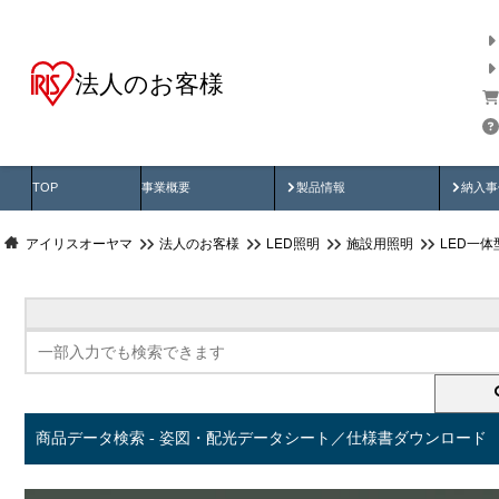
法人のお客様
商品データ検索
用途別から探す
納入
製品動画
納入
TOP
事業概要
製品情報
納入事
アイリスオーヤマ
法人のお客様
LED照明
施設用照明
LED一
商品データ検索 - 姿図・配光データシート／仕様書ダウンロード