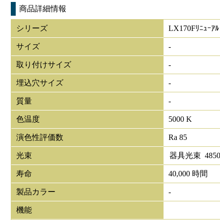
商品詳細情報
シリーズ
LX170Fﾘﾆｭｰｱﾙ
サイズ
-
取り付けサイズ
-
埋込穴サイズ
-
質量
-
色温度
5000 K
演色性評価数
Ra 85
光束
器具光束
485
寿命
40,000 時間
製品カラー
-
機能