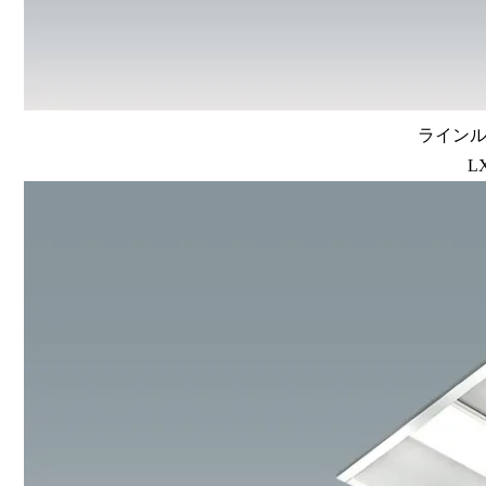
ラインルク
L