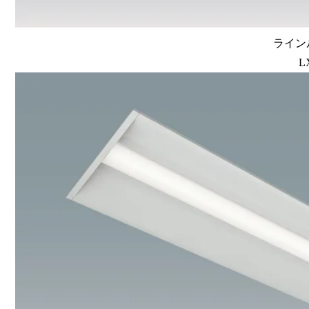
ラインル
L