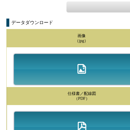
データダウンロード
画像
（jpg）
仕様書／配線図
（PDF）