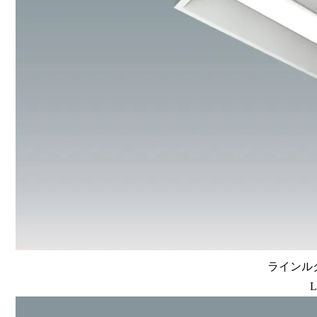
ラインルク
L