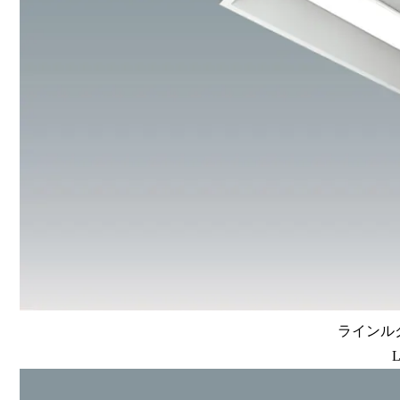
ラインルク
L