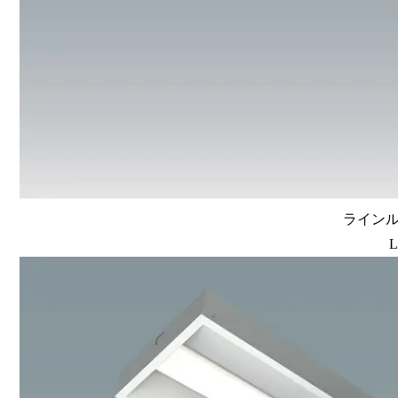
ラインル
L