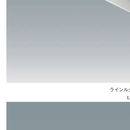
ラインルク
L