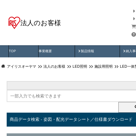
法人のお客様
商品データ検索
用途別から探す
納入
製品動画
納入
TOP
事業概要
製品情報
納入事
アイリスオーヤマ
法人のお客様
LED照明
施設用照明
LED一
商品データ検索 - 姿図・配光データシート／仕様書ダウンロード