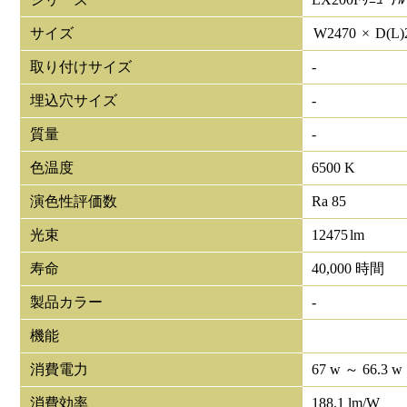
サイズ
W
2470
×
D(L)
取り付けサイズ
-
埋込穴サイズ
-
質量
-
色温度
6500 K
演色性評価数
Ra 85
光束
12475
lm
寿命
40,000 時間
製品カラー
-
機能
消費電力
67 w ～ 66.3 w
消費効率
188.1 lm/W