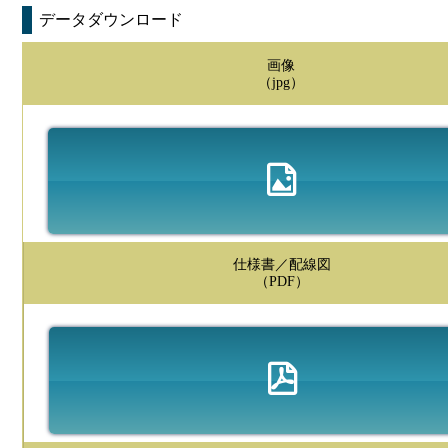
データダウンロード
画像
（jpg）
仕様書／配線図
（PDF）