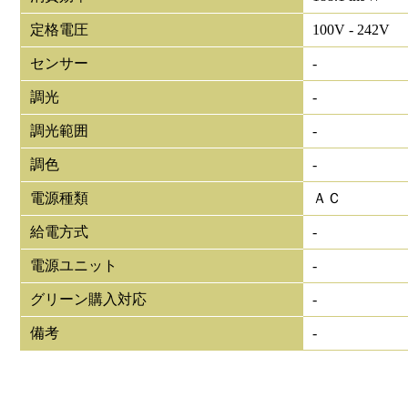
定格電圧
100V - 242V
センサー
-
調光
-
調光範囲
-
調色
-
電源種類
ＡＣ
給電方式
-
電源ユニット
-
グリーン購入対応
-
備考
-