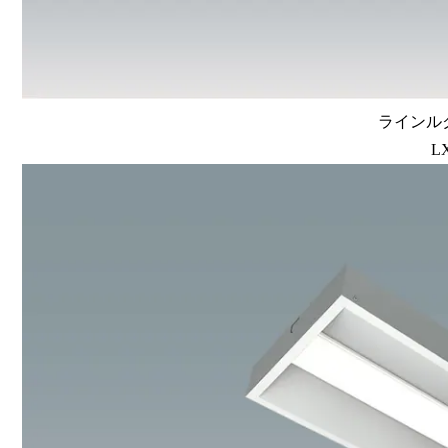
ラインルク
L