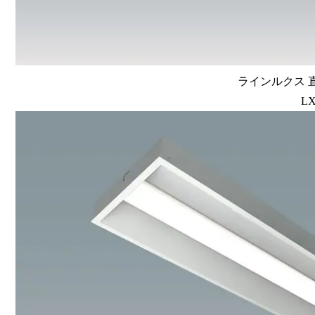
ラインルクス 直
LX