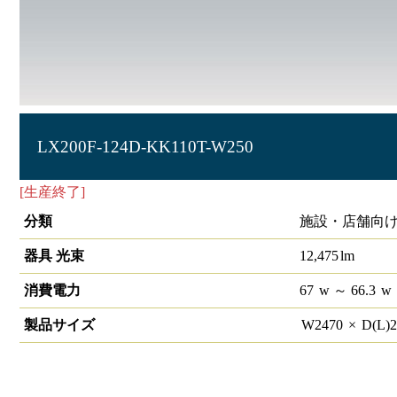
LX200F-124D-KK110T-W250
[生産終了]
ラインルクス 直付下面開放型 非調光 110形
分類
施設・店舗向け
器具 光束
12,475
lm
消費電力
67
w
～ 66.3
w
製品サイズ
W
2470
×
D(L)