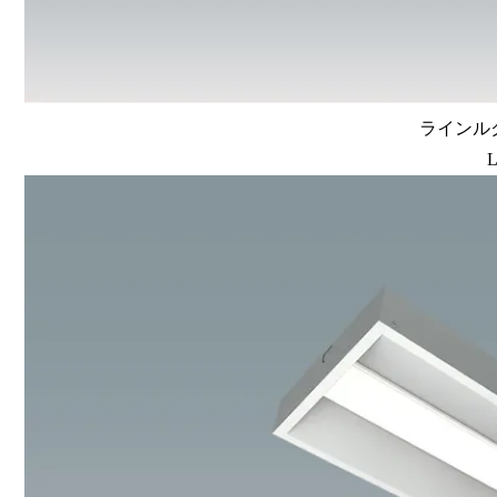
ラインルク
L