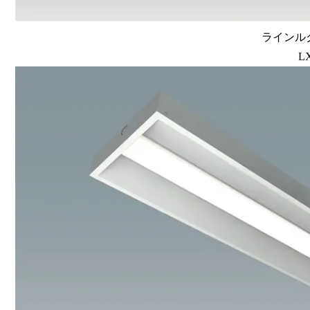
ラインルク
L