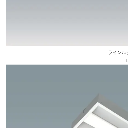
ラインルク
L