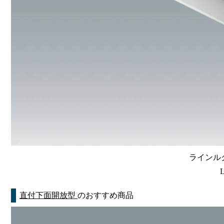
ラインルク
直付下面開放型
のおすすめ商品