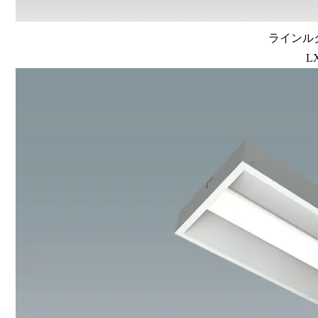
ラインルク
L