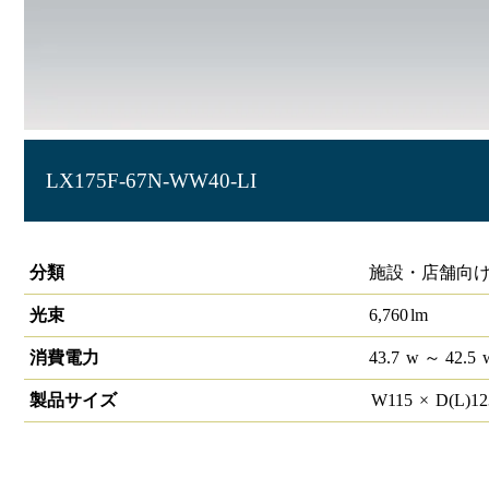
LX175F-67N-WW40-LI
ラインルクス ウォールウォッシャー型 LiCONEX 40形
分類
施設・店舗向け 
光束
6,760
lm
消費電力
43.7
w
～ 42.5
製品サイズ
W
115
×
D(L)
1