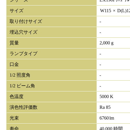
サイズ
W
115
×
D(L)
1
取り付けサイズ
-
埋込穴サイズ
-
質量
2,000 g
ランプタイプ
-
口金
-
1/2 照度角
-
1/2 ビーム角
-
色温度
5000 K
演色性評価数
Ra 85
光束
6760
lm
寿命
40,000 時間