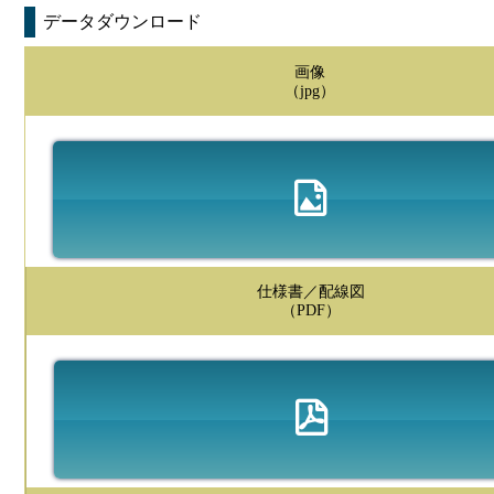
データダウンロード
画像
（jpg）
仕様書／配線図
（PDF）