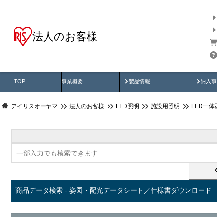
法人のお客様
商品データ検索
用途別から探す
納入
製品動画
納入
TOP
事業概要
製品情報
納入事
アイリスオーヤマ
法人のお客様
LED照明
施設用照明
LED一
商品データ検索 - 姿図・配光データシート／仕様書ダウンロード