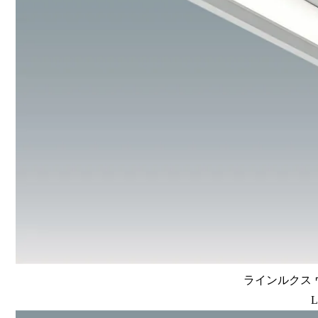
ラインルクス ウ
L