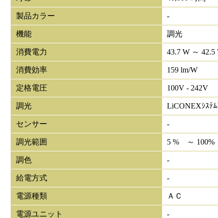
製品カラー
-
機能
調光
消費電力
43.7 W ～ 42.5
消費効率
159 lm/W
定格電圧
100V - 242V
調光
LiCONEXｼｽﾃ
センサー
-
調光範囲
5 % ～ 100%
調色
-
給電方式
-
電源種類
ＡＣ
電源ユニット
-