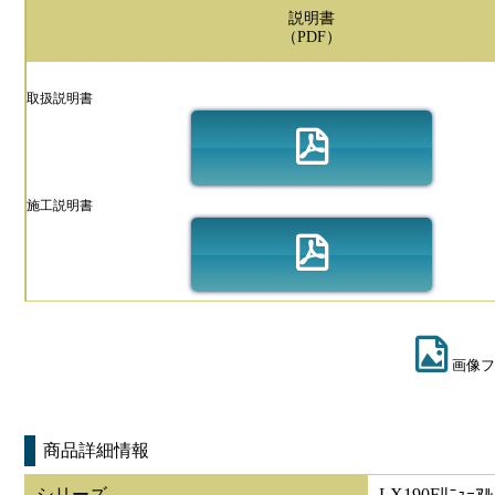
説明書
（PDF）
取扱説明書
施工説明書
画像フ
商品詳細情報
シリーズ
LX190Fﾘﾆｭｰｱﾙ