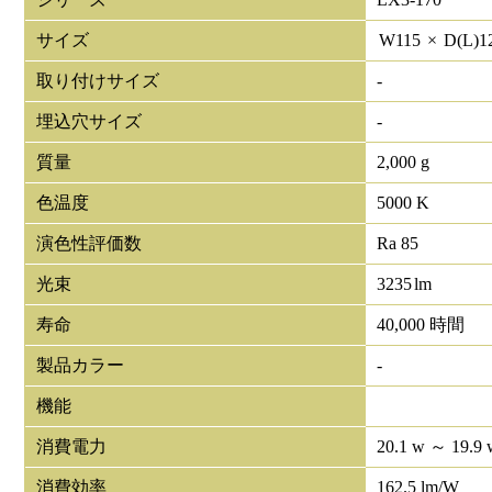
サイズ
W
115
×
D(L)
1
取り付けサイズ
-
埋込穴サイズ
-
質量
2,000 g
色温度
5000 K
演色性評価数
Ra 85
光束
3235
lm
寿命
40,000 時間
製品カラー
-
機能
消費電力
20.1 w ～ 19.9 
消費効率
162.5 lm/W