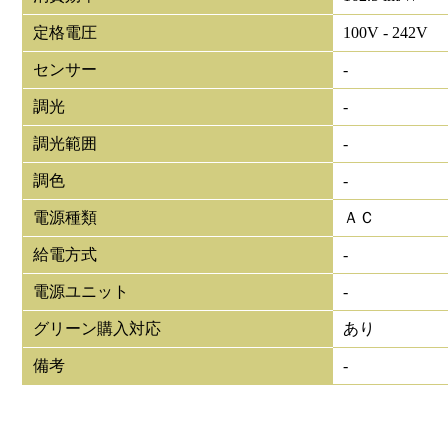
定格電圧
100V - 242V
センサー
-
調光
-
調光範囲
-
調色
-
電源種類
ＡＣ
給電方式
-
電源ユニット
-
グリーン購入対応
あり
備考
-