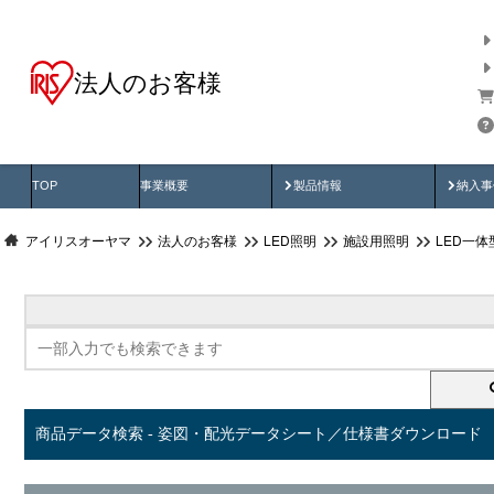
法人のお客様
商品データ検索
用途別から探す
納入
製品動画
納入
TOP
事業概要
製品情報
納入事
アイリスオーヤマ
法人のお客様
LED照明
施設用照明
LED一
商品データ検索 - 姿図・配光データシート／仕様書ダウンロード