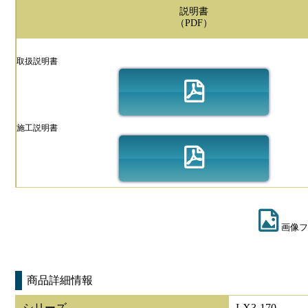
説明書
（PDF）
取扱説明書
施工説明書
画像フ
商品詳細情報
シリーズ
LX3-170