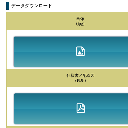
データダウンロード
画像
（jpg）
仕様書／配線図
（PDF）