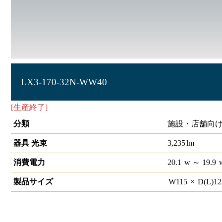
LX3-170-32N-WW40
[生産終了]
ラインルクス ウォールウォッシャー型 非調光 4
分類
施設・店舗向け 
器具 光束
3,235
lm
消費電力
20.1
w
～ 19.9
製品サイズ
W
115
×
D(L)
1