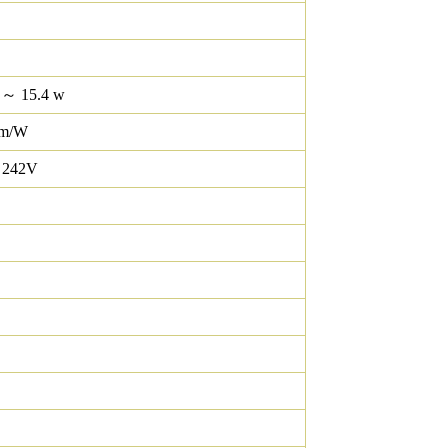
 ～ 15.4 w
lm/W
 242V