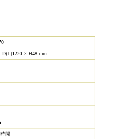
70
×
D(L)
1220
×
H
48
mm
g
K
m
0 時間