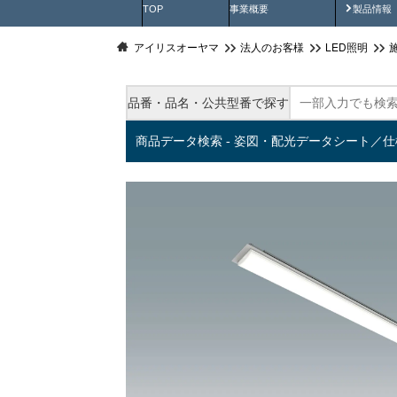
製品動
TOP
事業概要
製品情報
アイリスオーヤマ
法人のお客様
LED照明
品番・品名・公共型番で探す
商品データ検索 - 姿図・配光データシート／