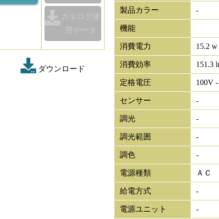
製品カラー
-
カタログ使
機能
用データ
消費電力
15.2 w
消費効率
151.3 
ダウンロード
定格電圧
100V -
センサー
-
調光
-
調光範囲
-
調色
-
電源種類
ＡＣ
給電方式
-
電源ユニット
-