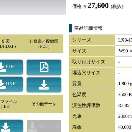
27,600
価格
¥
(税抜)
商品詳細情報
シリーズ
LX3-1
姿図
仕様書／配線図
DF,DXF）
（PDF）
サイズ
W
90
取り付けサイズ
-
PDF
埋込穴サイズ
-
DXF
質量
1,800 
色温度
3500 
ESファイル
その他データ
演色性評価数
Ra 85
（IES）
光束
2300
l
POPデータ
寿命
40,00