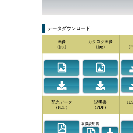
データダウンロード
画像
カタログ画像
（jpg）
（jpg）
（P
配光データ
説明書
I
（PDF）
（PDF）
取扱説明書