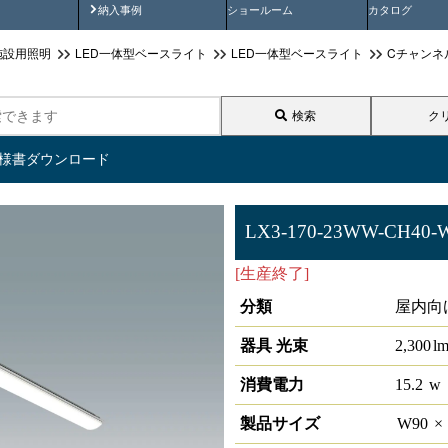
画
納入事例動画
納入事例
ショールーム
カタログ
施設用照明
LED一体型ベースライト
LED一体型ベースライト
Cチャンネ
検索
ク
仕様書ダウンロード
LX3-170-23WW-CH40-
[生産終了]
ラインルクス Cチャ
分類
屋内向
器具 光束
2,300
l
消費電力
15.2
w
製品サイズ
W
90
×