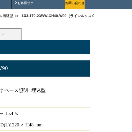
安全にご使用いただくために
お客様サポート
お問い合わせ
LX3-170-23WW-CH40-W90（ラインルクス Cチャン回避型 非調光 4
ル回避型
リア
W90
ン回避型 非調光 40形
け ベース照明 埋込型
m
～ 15.4
w
D(L)
1220
×
H
48
mm