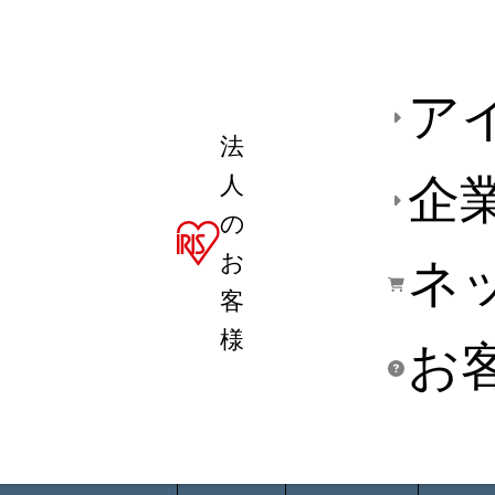
ア
法
人
企
の
お
ネ
客
様
お
商品デ
用途別