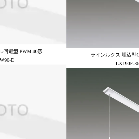
回避型 PWM 40形
ラインルクス 埋込型C
-W90-D
LX190F-3