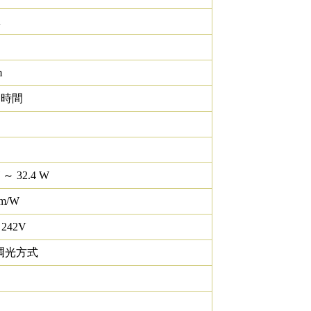
K
m
0 時間
 ～ 32.4 W
lm/W
 242V
調光方式