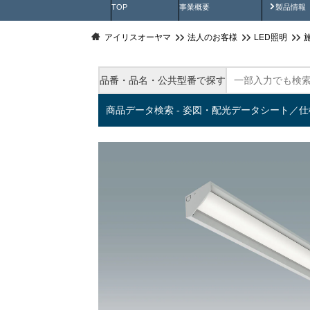
製品動
TOP
事業概要
製品情報
アイリスオーヤマ
法人のお客様
LED照明
品番・品名・公共型番で探す
商品データ検索 - 姿図・配光データシート／