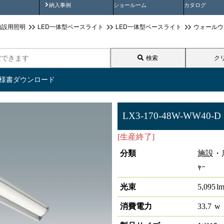
画
納入事例動画
納入事例
ショールーム
カタログ
施設用照明
LED一体型ベースライト
LED一体型ベースライト
ウォールウ
検索
ク
仕様書ダウンロード
LX3-170-48W-WW40-D
[生産終了]
ラインルクス ウォ
分類
施設・店
ｬｰ
光束
5,095
l
消費電力
33.7
w