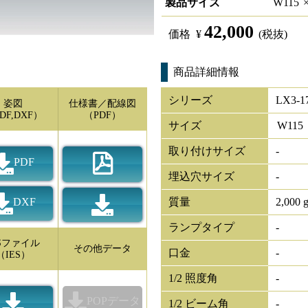
製品サイズ
W
115
42,000
価格
¥
(税抜)
商品詳細情報
シリーズ
LX3-1
姿図
仕様書／配線図
DF,DXF）
（PDF）
サイズ
W
115
取り付けサイズ
-
PDF
埋込穴サイズ
-
DXF
質量
2,000 
ランプタイプ
-
ESファイル
その他データ
口金
-
（IES）
1/2 照度角
-
POPデータ
1/2 ビーム角
-