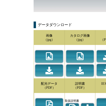
データダウンロード
画像
カタログ画像
（jpg）
（jpg）
（P
配光データ
説明書
I
（PDF）
（PDF）
取扱説明書