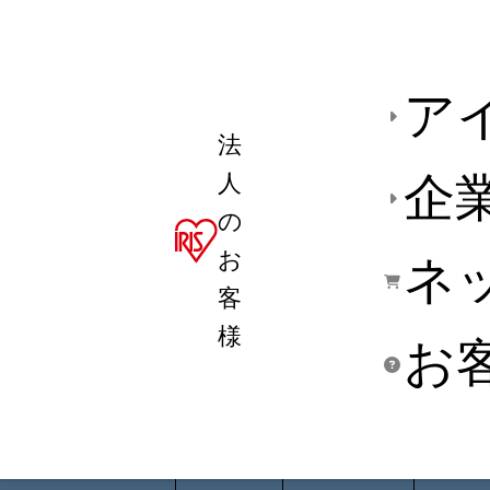
ア
法
人
企
の
お
ネ
客
様
お
商品デ
用途別