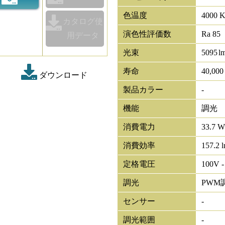
色温度
4000 
カタログ使
演色性評価数
Ra 85
用データ
光束
5095
l
寿命
40,00
ダウンロード
製品カラー
-
機能
調光
消費電力
33.7 W
消費効率
157.2 
定格電圧
100V -
調光
PWM
センサー
-
調光範囲
-