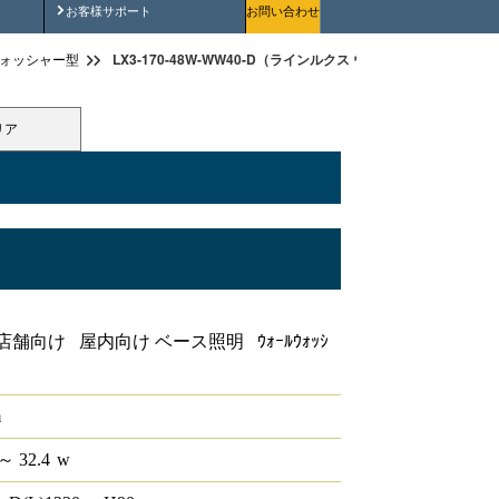
安全にご使用いただくために
お客様サポート
お問い合わせ
LX3-170-48W-WW40-D（ラインルクス ウォールウォッシャー型 
ォッシャー型
リア
ールウォッシャー型 PWM 40形
舗向け 屋内向け ベース照明 ｳｫｰﾙｳｫｯｼ
m
～ 32.4
w