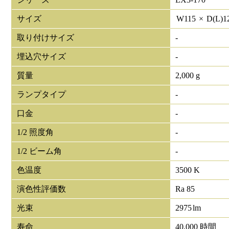
サイズ
W
115
×
D(L)
1
取り付けサイズ
-
埋込穴サイズ
-
質量
2,000 g
ランプタイプ
-
口金
-
1/2 照度角
-
1/2 ビーム角
-
色温度
3500 K
演色性評価数
Ra 85
光束
2975
lm
寿命
40,000 時間