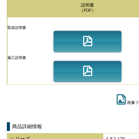
説明書
（PDF）
取扱説明書
施工説明書
画像フ
商品詳細情報
シリーズ
LX3-170