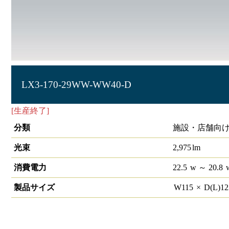
LX3-170-29WW-WW40-D
[生産終了]
ラインルクス ウォールウォッシャー型 PWM 40
分類
施設・店舗向け 
光束
2,975
lm
消費電力
22.5
w
～ 20.8
製品サイズ
W
115
×
D(L)
1