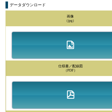
データダウンロード
画像
（jpg）
仕様書／配線図
（PDF）