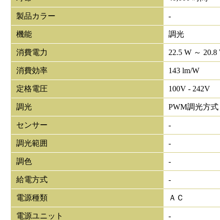
製品カラー
-
機能
調光
消費電力
22.5 W ～ 20.8
消費効率
143 lm/W
定格電圧
100V - 242V
調光
PWM調光方式
センサー
-
調光範囲
-
調色
-
給電方式
-
電源種類
ＡＣ
電源ユニット
-