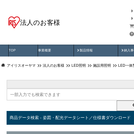
法人のお客様
商品データ検索
用途別から探す
納入
製品動画
納入
TOP
事業概要
製品情報
納入事
アイリスオーヤマ
法人のお客様
LED照明
施設用照明
LED一
商品データ検索 - 姿図・配光データシート／仕様書ダウンロード