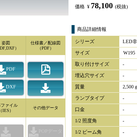
78,100
価格
¥
(税抜)
商品詳細情報
シリーズ
LED
姿図
仕様書／配線図
DF,DXF）
（PDF）
サイズ
W
195
取り付けサイズ
-
PDF
埋込穴サイズ
-
DXF
質量
2,500 
ランプタイプ
-
ESファイル
その他データ
口金
-
（IES）
1/2 照度角
-
POPデータ
1/2 ビーム角
-