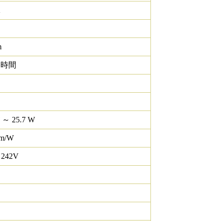
K
m
0 時間
 ～ 25.7 W
lm/W
 242V