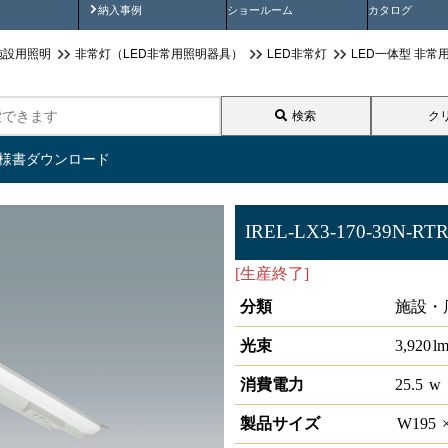
画
納入事例動画
納入事例
ショールーム
カタログ
施設用照明
非常灯（LED非常用照明器具）
LED非常灯
LED一体型 非常
検索
ク
仕様書ダウンロード
IREL-LX3-170-39N-RT
[生産終了]
非常灯 直付型笠付 
分類
施設・
光束
3,920
l
消費電力
25.5
w
製品サイズ
W
195