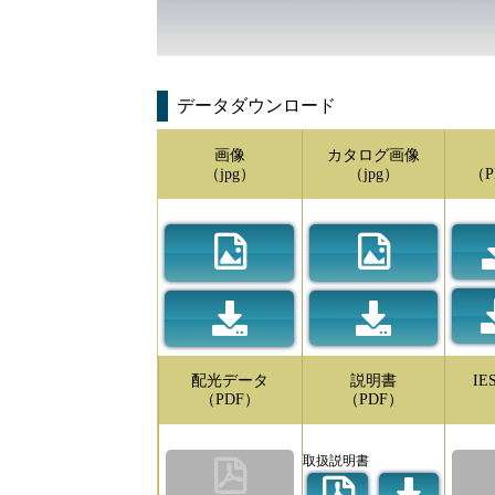
データダウンロード
画像
カタログ画像
（jpg）
（jpg）
（P
配光データ
説明書
I
（PDF）
（PDF）
取扱説明書