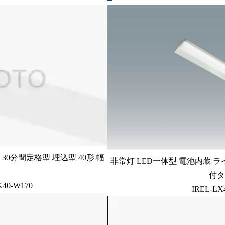
30分間定格型 埋込型 40形 幅
非常灯 LED一体型 電池内蔵 ラ
付タ
K40-W170
IREL-LX