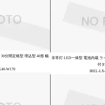
30分間定格型 埋込型 40形 幅
非常灯 LED一体型 電池内蔵 ラ
付タ
K40-W170
IREL-LX