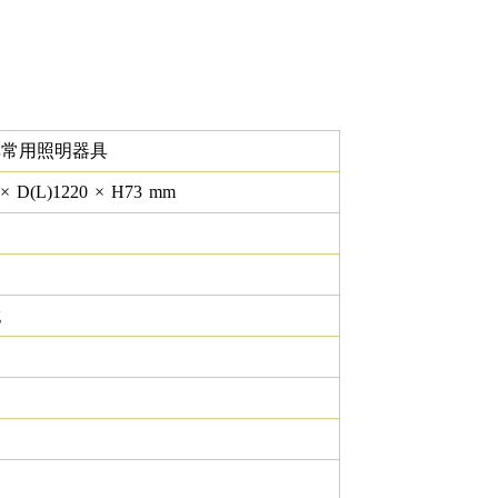
非常用照明器具
×
D(L)
1220
×
H
73
mm
g