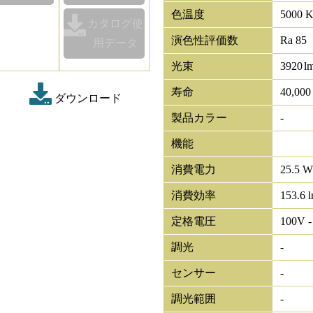
色温度
5000 
カタログ使
演色性評価数
Ra 85
用データ
光束
3920
l
寿命
40,00
ダウンロード
製品カラー
-
機能
消費電力
25.5 W
消費効率
153.6 
定格電圧
100V -
調光
-
センサー
-
調光範囲
-