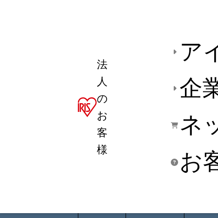
ア
法
人
企
の
お
ネ
客
様
お
商品デ
用途別