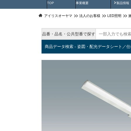
製品動
TOP
事業概要
製品情報
アイリスオーヤマ
法人のお客様
LED照明
品番・品名・公共型番で探す
商品データ検索 - 姿図・配光データシート／