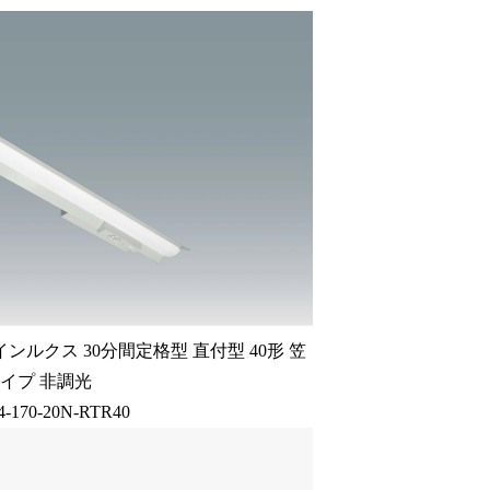
インルクス 30分間定格型 直付型 40形 笠
イプ 非調光
4-170-20N-RTR40