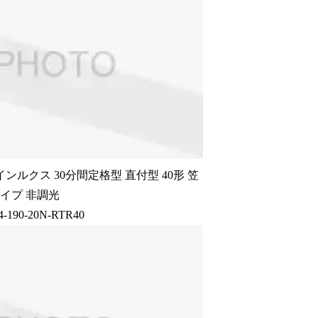
インルクス 30分間定格型 直付型 40形 笠
イプ 非調光
4-190-20N-RTR40