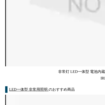
非常灯 LED一体型 電池内蔵 
IR
LED一体型 非常用照明
のおすすめ商品