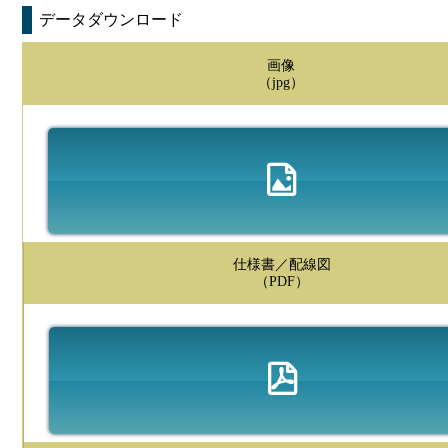
データダウンロード
画像
（jpg）
仕様書／配線図
（PDF）