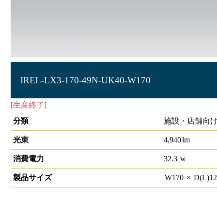
IREL-LX3-170-49N-UK40-W170
[生産終了]
非常灯 埋込型 40形 幅150
分類
施設・店舗向け
光束
4,940
lm
消費電力
32.3
w
製品サイズ
W
170
×
D(L)
1