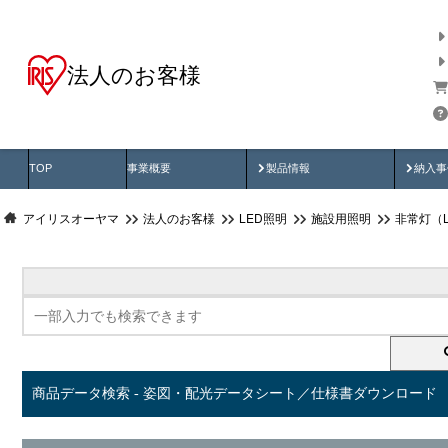
法人のお客様
商品データ検索
用途別から探す
納入
製品動画
納入
TOP
事業概要
製品情報
納入事
アイリスオーヤマ
法人のお客様
LED照明
施設用照明
非常灯（
商品データ検索 - 姿図・配光データシート／仕様書ダウンロード