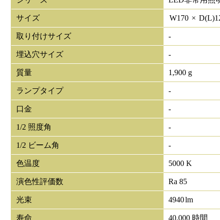
サイズ
W
170
×
D(L)
1
取り付けサイズ
-
埋込穴サイズ
-
質量
1,900 g
ランプタイプ
-
口金
-
1/2 照度角
-
1/2 ビーム角
-
色温度
5000 K
演色性評価数
Ra 85
光束
4940
lm
寿命
40,000 時間