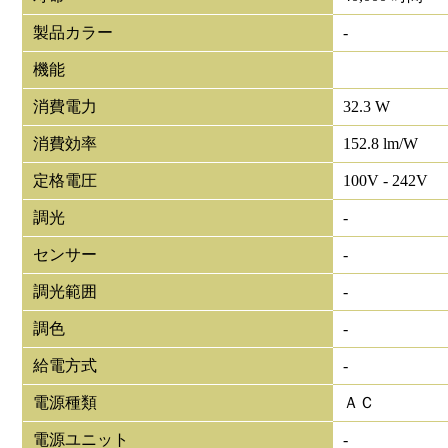
製品カラー
-
機能
消費電力
32.3 W
消費効率
152.8 lm/W
定格電圧
100V - 242V
調光
-
センサー
-
調光範囲
-
調色
-
給電方式
-
電源種類
ＡＣ
電源ユニット
-