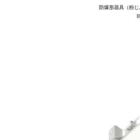
防爆形器具（粉じん
I