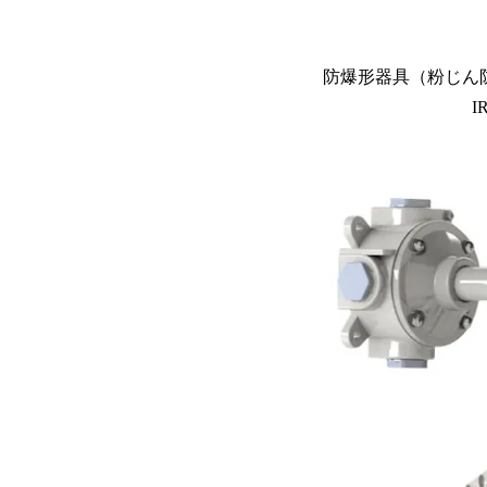
防爆形器具（粉じん防
I