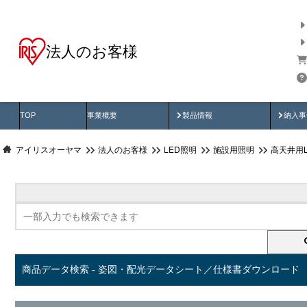
法人のお客様
商品データ検索
用途別から探す
納入
製品動画
納入
TOP
事業概要
製品情報
納入事
アイリスオーヤマ
法人のお客様
LED照明
施設用照明
高天井用
商品データ検索 - 姿図・配光データシート／仕様書ダウンロード