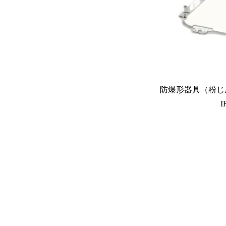
防爆形器具（粉じん
I