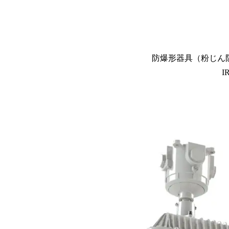
防爆形器具（粉じん防
I