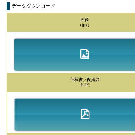
データダウンロード
画像
（jpg）
仕様書／配線図
（PDF）