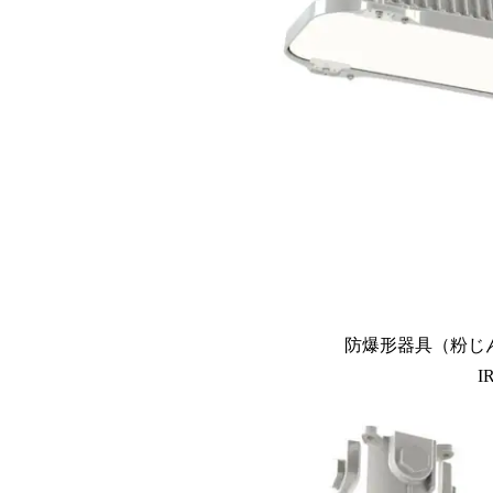
防爆形器具（粉じん
I