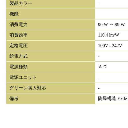
製品カラー
-
機能
消費電力
96 W ～ 99 W
消費効率
110.4 lm/W
定格電圧
100V - 242V
給電方式
-
電源種類
ＡＣ
電源ユニット
-
グリーン購入対応
-
備考
防爆構造 Exd