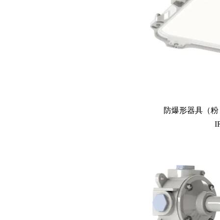
防爆形器具（粉じ
I