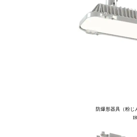
防爆形器具（粉じん
I