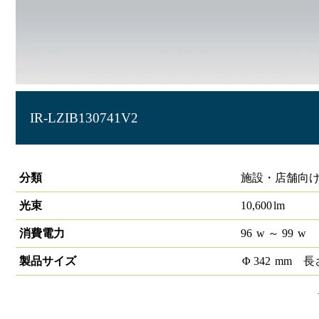
IR-LZIB130741V2
防爆照明 水銀灯400形 直付タイプ
分類
施設・店舗向け
光束
10,600
lm
消費電力
96
w
～ 99
w
製品サイズ
Φ
342
mm
長