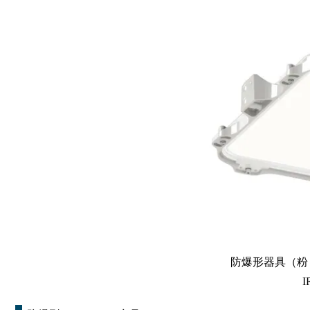
防爆形器具（粉じ
I