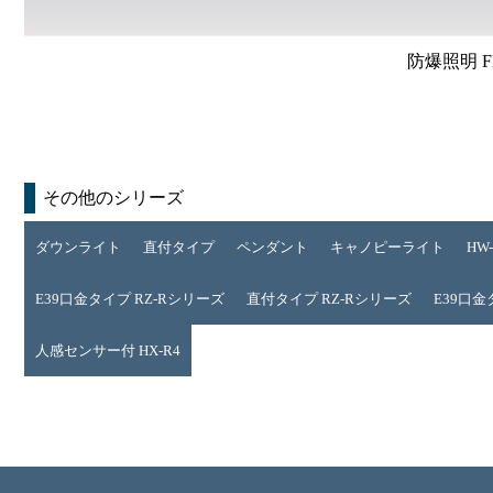
防爆照明 
その他のシリーズ
ダウンライト
直付タイプ
ペンダント
キャノピーライト
HW
E39口金タイプ RZ-Rシリーズ
直付タイプ RZ-Rシリーズ
E39口金
人感センサー付 HX-R4