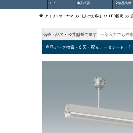
製品動
TOP
事業概要
製品情報
アイリスオーヤマ
法人のお客様
LED照明
品番・品名・公共型番で探す
商品データ検索 - 姿図・配光データシート／