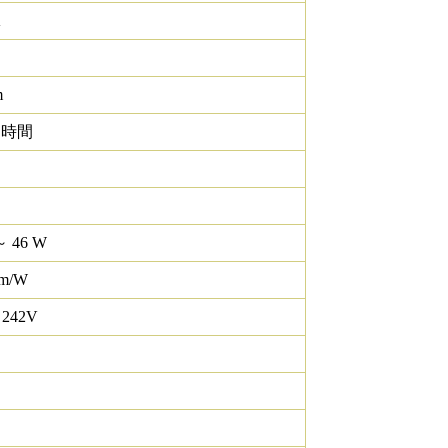
K
m
0 時間
～ 46 W
lm/W
 242V