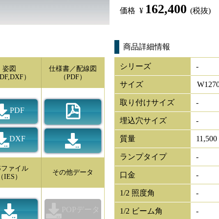
162,400
価格
¥
(税抜)
商品詳細情報
シリーズ
-
姿図
仕様書／配線図
DF,DXF）
（PDF）
サイズ
W
127
取り付けサイズ
-
PDF
埋込穴サイズ
-
DXF
質量
11,500
ランプタイプ
-
ESファイル
その他データ
口金
-
（IES）
1/2 照度角
-
POPデータ
1/2 ビーム角
-