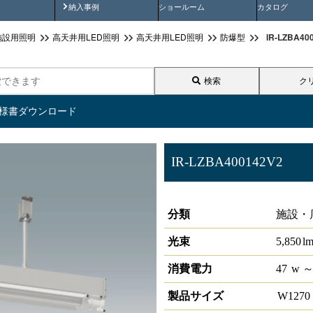
画
納入事例動画
納入事例
ショールーム
カタログ
IR-LZBA
施設用照明
高天井用LED照明
高天井用LED照明
防爆型
検索
ク
仕様書ダウンロード
IR-LZBA400142V2
防爆照明 FHf32形高出力形×
分類
施設・
光束
5,850
l
消費電力
47
w
～
製品サイズ
W
127