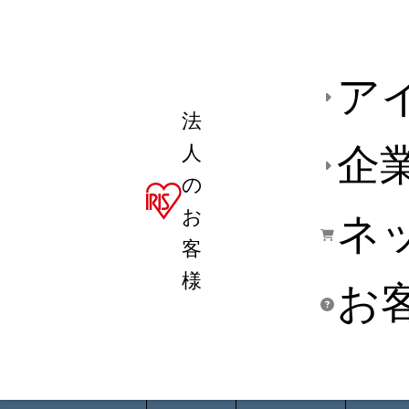
ア
法
人
企
の
お
ネ
客
様
お
商品デ
用途別