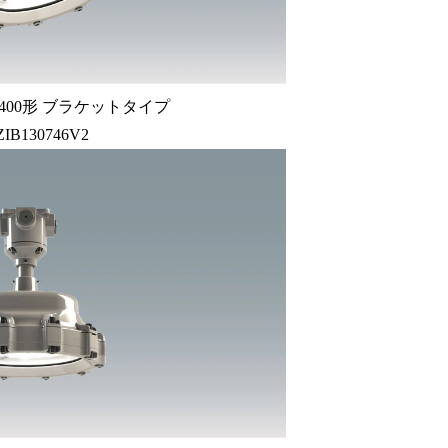
400形 ブラケットタイプ
ZIB130746V2