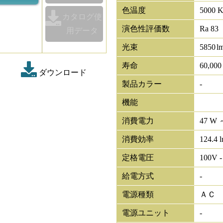
色温度
5000 
カタログ使
演色性評価数
Ra 83
用データ
光束
5850
l
寿命
60,00
ダウンロード
製品カラー
-
機能
消費電力
47 W 
消費効率
124.4 
定格電圧
100V -
給電方式
-
電源種類
ＡＣ
電源ユニット
-