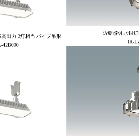
防爆照明 水銀灯
2高出力 2灯相当 パイプ吊形
IR-L
A-42B000