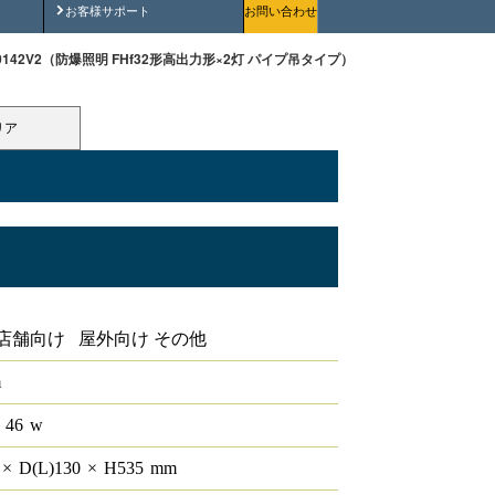
安全にご使用いただくために
お客様サポート
お問い合わせ
400142V2（防爆照明 FHf32形高出力形×2灯 パイプ吊タイプ）
リア
2灯 パイプ吊タイプ
店舗向け 屋外向け その他
m
 46
w
0
×
D(L)
130
×
H
535
mm