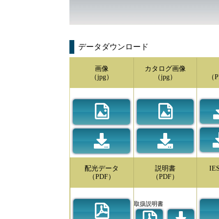
データダウンロード
画像
カタログ画像
（jpg）
（jpg）
（P
配光データ
説明書
I
（PDF）
（PDF）
取扱説明書