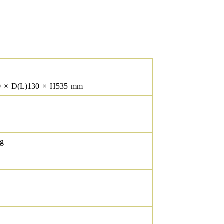
0
×
D(L)
130
×
H
535
mm
 g