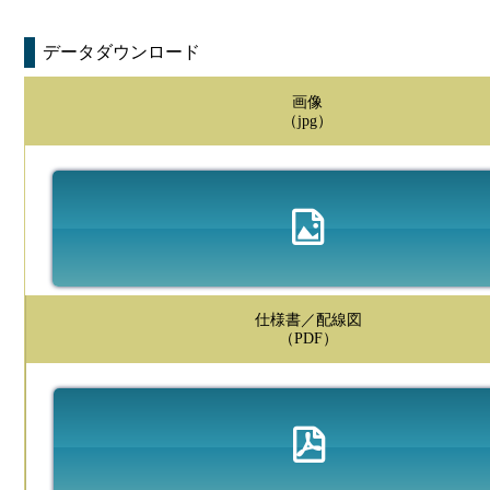
データダウンロード
画像
（jpg）
仕様書／配線図
（PDF）