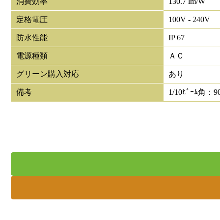
消費効率
130.7 lm/W
定格電圧
100V - 240V
防水性能
IP 67
電源種類
ＡＣ
グリーン購入対応
あり
備考
1/10ﾋﾞｰﾑ角：9