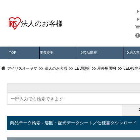
法人のお客様
商品データ検索
用途別から探す
納入
製品動画
納入
TOP
事業概要
製品情報
納入事
アイリスオーヤマ
法人のお客様
LED照明
屋外用照明
LED投
商品データ検索 - 姿図・配光データシート／仕様書ダウンロード