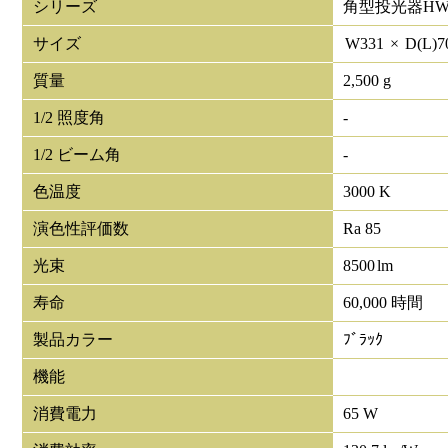
シリーズ
角型投光器HW
サイズ
W
331
×
D(L)
7
質量
2,500 g
1/2 照度角
-
1/2 ビーム角
-
色温度
3000 K
演色性評価数
Ra 85
光束
8500
lm
寿命
60,000 時間
製品カラー
ﾌﾞﾗｯｸ
機能
消費電力
65 W