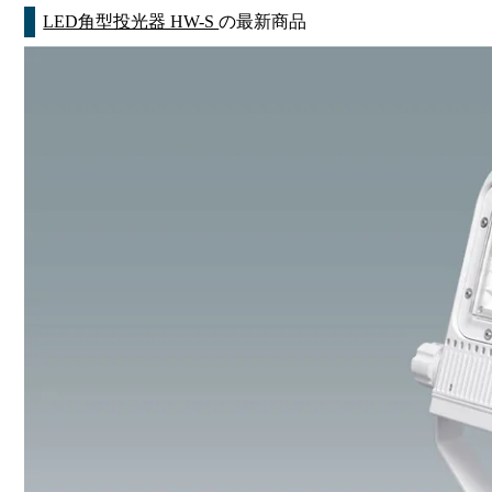
LED角型投光器 HW-S
の最新商品