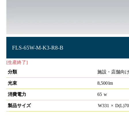
FLS-65W-M-K3-R8-B
[生産終了]
角型投光器 電球色 65W 中角
分類
施設・店舗向け
光束
8,500
lm
消費電力
65
w
製品サイズ
W
331
×
D(L)
7