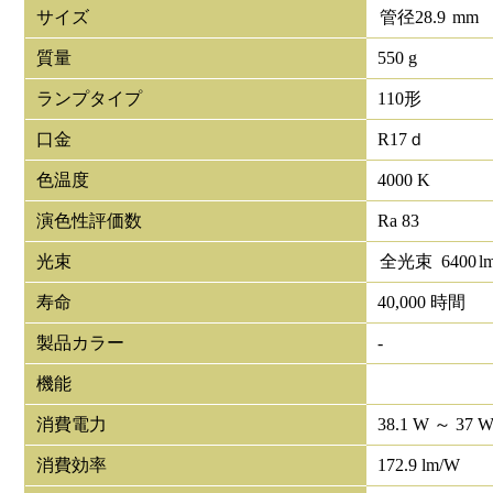
サイズ
管径
28.9
mm
質量
550 g
ランプタイプ
110形
口金
R17ｄ
色温度
4000 K
演色性評価数
Ra 83
光束
全光束
6400
l
寿命
40,000 時間
製品カラー
-
機能
消費電力
38.1 W ～ 37 
消費効率
172.9 lm/W