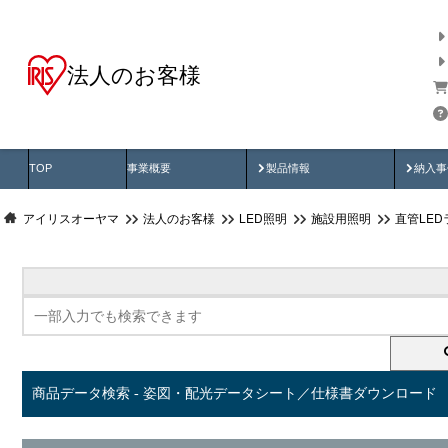
法人のお客様
商品データ検索
用途別から探す
納入
製品動画
納入
TOP
事業概要
製品情報
納入事
アイリスオーヤマ
法人のお客様
LED照明
施設用照明
直管LED
商品データ検索 - 姿図・配光データシート／仕様書ダウンロード