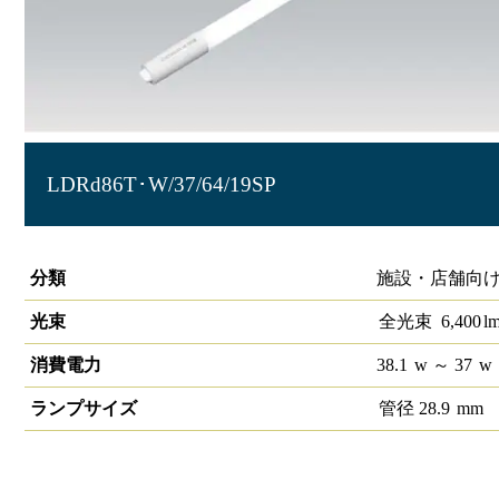
LDRd86T･W/37/64/19SP
直管LEDランプ ECOHiLUX HE190S (片側給電)
分類
施設・店舗向け
光束
全光束
6,400
l
消費電力
38.1
w
～ 37
w
ランプサイズ
管径
28.9
mm