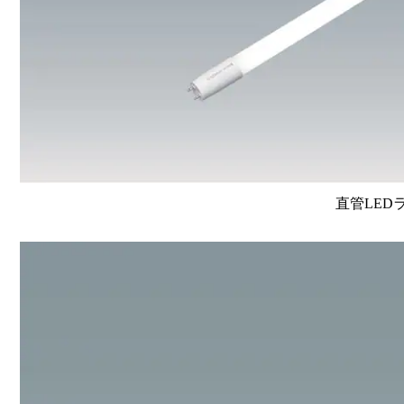
直管LEDラン