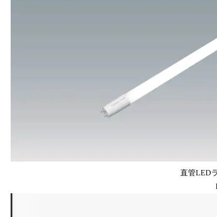
直管LEDラン