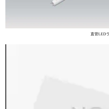
直管LEDラン