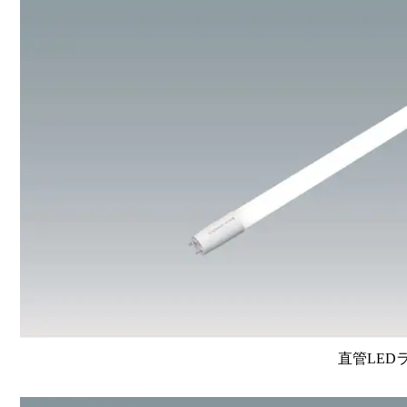
直管LEDラン