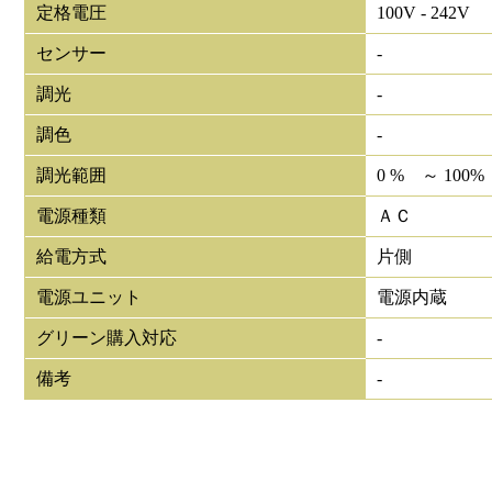
定格電圧
100V - 242V
センサー
-
調光
-
調色
-
調光範囲
0 % ～ 100%
電源種類
ＡＣ
給電方式
片側
電源ユニット
電源内蔵
グリーン購入対応
-
備考
-