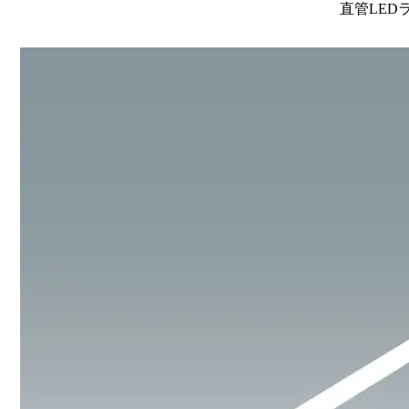
直管LEDラン