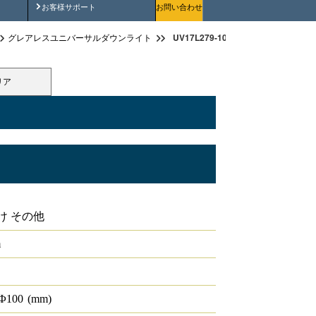
安全にご使用いただくために
お客様サポート
お問い合わせ
UV17L279-10G3W-D（高演色グ
グレアレスユニバーサルダウンライト
リア
ンライトφ100 1700lmクラス
け その他
m
Φ
100
(mm)