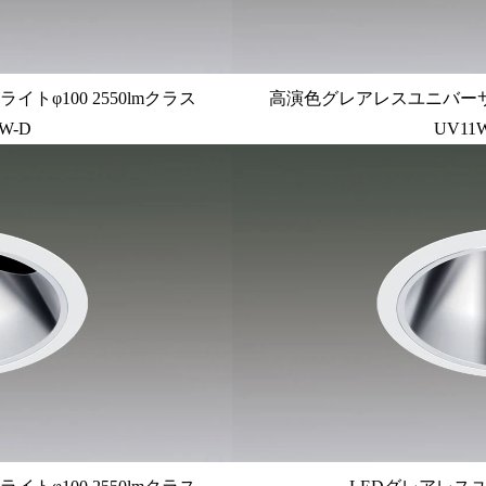
φ100 2550lmクラス
高演色グレアレスユニバーサルダ
W-D
UV11