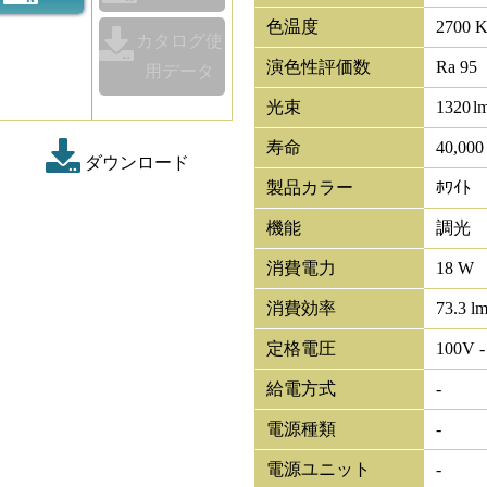
色温度
2700 
カタログ使
演色性評価数
Ra 95
用データ
光束
1320
l
寿命
40,00
ダウンロード
製品カラー
ﾎﾜｲﾄ
機能
調光
消費電力
18 W
消費効率
73.3 l
定格電圧
100V -
給電方式
-
電源種類
-
電源ユニット
-