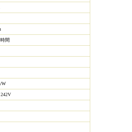
K
m
0 時間
m/W
 242V