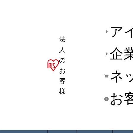
ア
法
人
企
の
お
ネ
客
様
お
商品デ
用途別