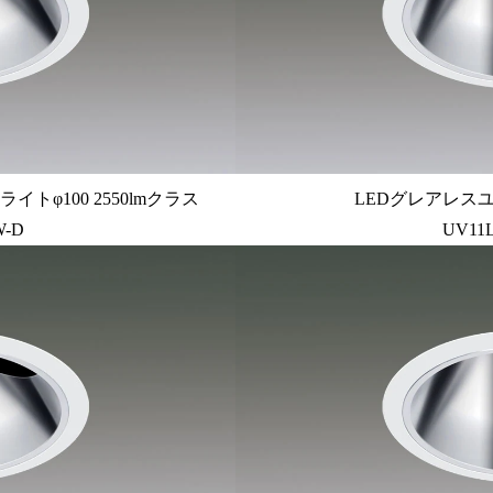
φ100 2550lmクラス
LEDグレアレス
W-D
UV11L