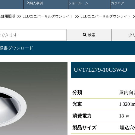
画
納入事例動画
納入事例
ショールーム
カタログ
店舗用照明
LEDユニバーサルダウンライト
LEDユニバーサルダウンライト
検索
ク
仕様書ダウンロード
UV17L279-10G3W-D
高演色グレアレスユニバーサルダウ
分類
屋内向
光束
1,320
l
消費電力
18
w
製品サイズ
埋込穴