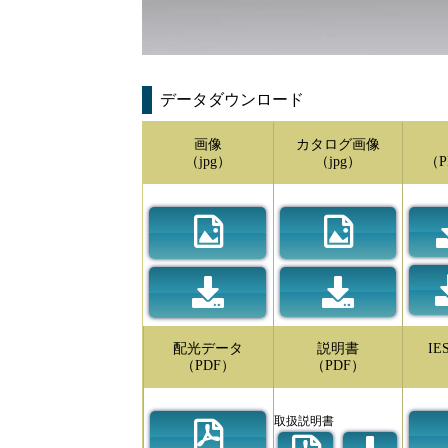
データダウンロード
画像
カタログ画像
（jpg）
（jpg）
（P
配光データ
説明書
I
（PDF）
（PDF）
取扱説明書