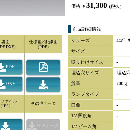
31,300
価格
¥
(税抜)
商品詳細情報
シリーズ
ﾕﾆﾊﾞｰ
姿図
仕様書／配線図
DF,DXF）
（PDF）
サイズ
-
取り付けサイズ
-
PDF
埋込穴サイズ
埋込穴
DXF
質量
700 g
ランプタイプ
-
ESファイル
その他データ
口金
-
（IES）
1/2 照度角
-
POPデータ
1/2 ビーム角
-