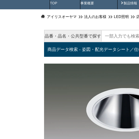
製品動
TOP
事業概要
製品情報
アイリスオーヤマ
法人のお客様
LED照明
品番・品名・公共型番で探す
商品データ検索 - 姿図・配光データシート／