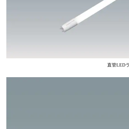
直管LEDラン