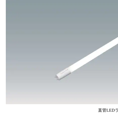
直管LEDラン