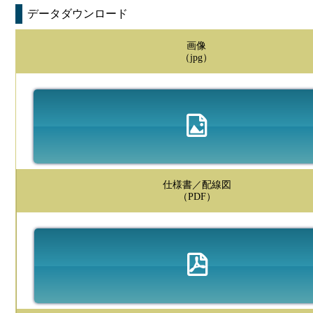
データダウンロード
画像
（jpg）
仕様書／配線図
（PDF）