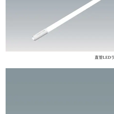
直管LEDラン