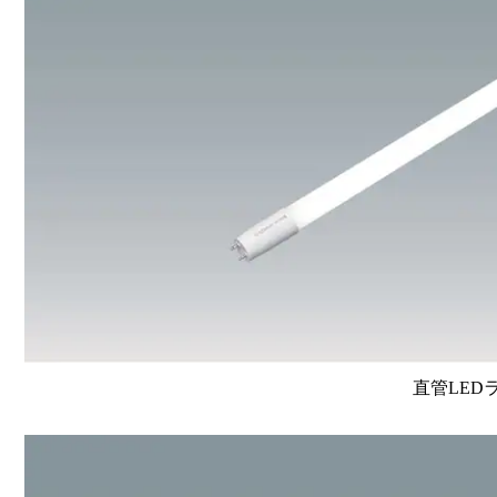
直管LEDラン