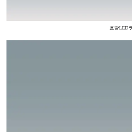
直管LEDラン