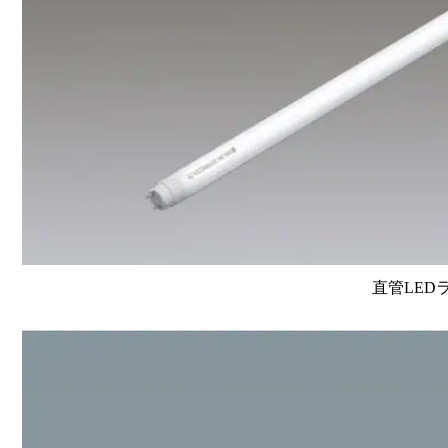
直管LEDラン