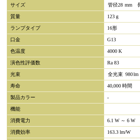
サイズ
管径
28
mm
質量
123 g
ランプタイプ
16形
口金
G13
色温度
4000 K
演色性評価数
Ra 83
光束
全光束
980
lm
寿命
40,000 時間
製品カラー
-
機能
消費電力
6.1 W ～ 6 W
消費効率
163.3 lm/W