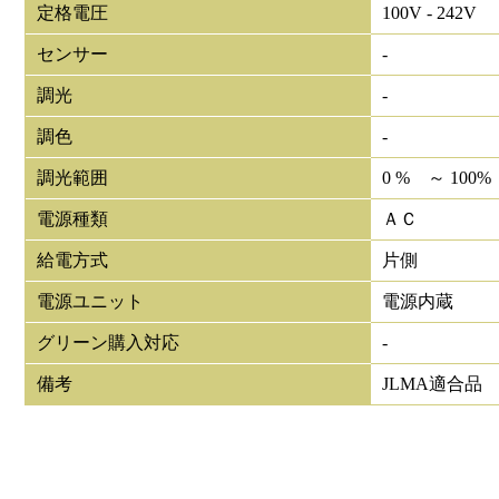
定格電圧
100V - 242V
センサー
-
調光
-
調色
-
調光範囲
0 % ～ 100%
電源種類
ＡＣ
給電方式
片側
電源ユニット
電源内蔵
グリーン購入対応
-
備考
JLMA適合品