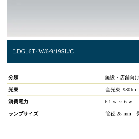
LDG16T･W/6/9/19SL/C
直管LEDランプ ECOHiLUX HE190S (片側給電)
分類
施設・店舗向け
光束
全光束
980
lm
消費電力
6.1
w
～ 6
w
ランプサイズ
管径
28
mm