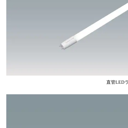
直管LEDラン