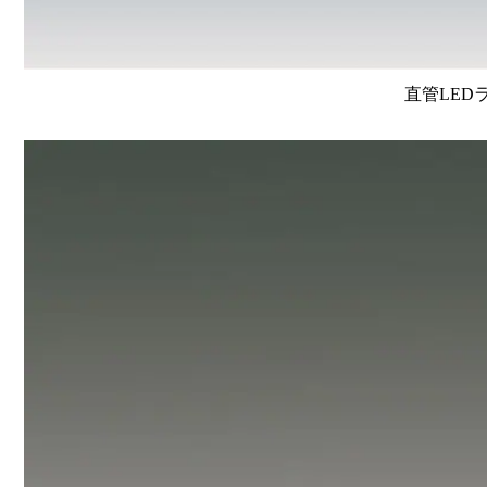
直管LEDラン