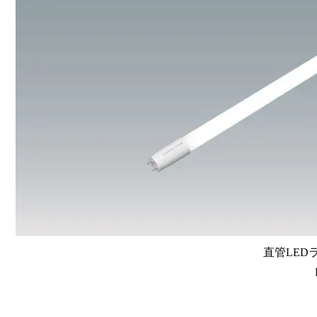
直管LEDラン