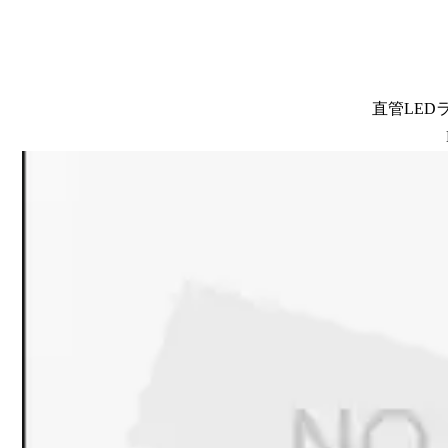
直管LEDラン