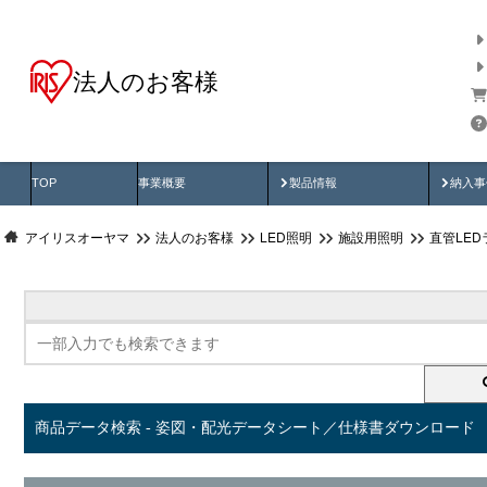
法人のお客様
商品データ検索
用途別から探す
納入
製品動画
納入
TOP
事業概要
製品情報
納入事
アイリスオーヤマ
法人のお客様
LED照明
施設用照明
直管LED
商品データ検索 - 姿図・配光データシート／仕様書ダウンロード