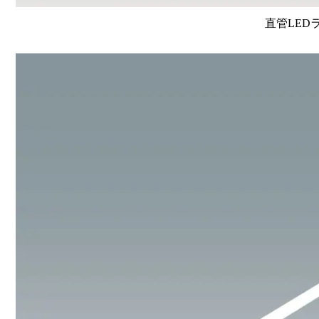
直管LEDラン