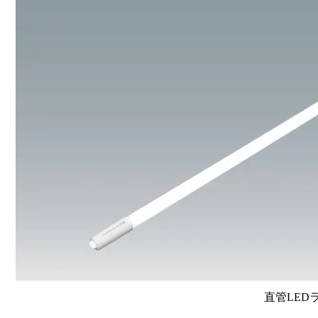
直管LEDラン