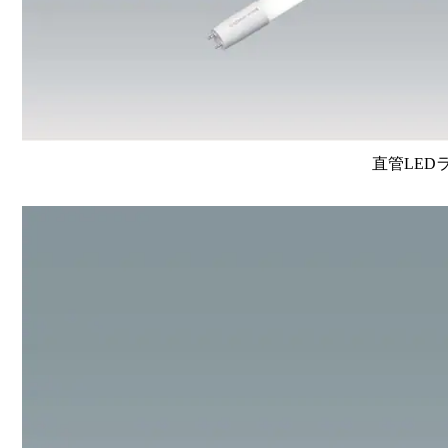
直管LEDラン