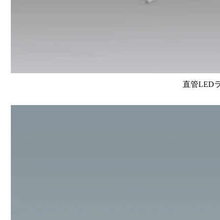
直管LEDラン