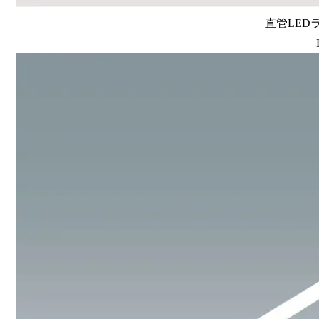
直管LEDラン