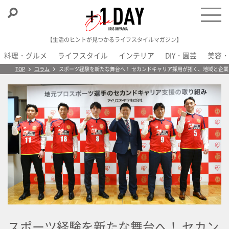
【生活のヒントが見つかるライフスタイルマガジン】
料理・グルメ
ライフスタイル
インテリア
DIY・園芸
美容・
＋1 Day
TOP
コラム
スポーツ経験を新たな舞台へ！ セカンドキャリア採用が拓く、地域と企業
スポーツ経験を新たな舞台へ！ セカン