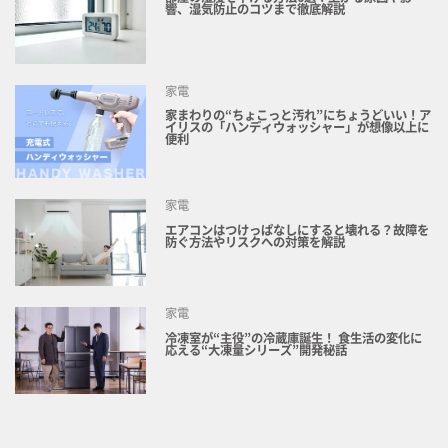
響、湿気防止のコツまで徹底解説
家電
家まわりの“ちょこっと汚れ”にちょうどいい！ア
イリスの「ハンディウォッシャー」が想像以上に
便利
家電
エアコンはつけっぱなしにすると壊れる？故障を
防ぐ方法やリスクへの対策を解説
家電
冷凍室が“主役”の冷蔵庫誕生！ 食生活の変化に
応える“大凍量シリーズ”開発秘話