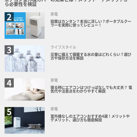
ら必要性を検証
家電
設置はカンタン？本当に涼しい？ポータブルクー
ラーを実際に使ってレビュー！
ライフスタイル
災害に備えて備蓄する水の量はどれくらい？選び
方や保存方法を解説
家電
寝る時にエアコンはつけっぱなしでも大丈夫？ 電
気代や注意点をわかりやすく解説
家電
室外機なしのエアコンおすすめ4選！メリットや
デメリット、選び方も徹底解説