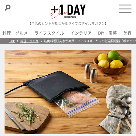
【生活のヒントが見つかるライフスタイルマガジン】
料理・グルメ
ライフスタイル
インテリア
DIY・園芸
美容・
＋1 Day
TOP
料理・グルメ
筋肉料理研究家が実践！アイリスオーヤマの低温調理器「ポケット