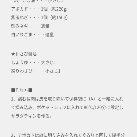
（A）ごま油・・・小さじ1
アボカド・・・1個（約220g）
紫玉ねぎ・・・1個（約150g）
刻みネギ・・・適量
白いりごま・・・適量
★わさび醤油
しょうゆ・・・大さじ1
練りわさび・・・小さじ1
■作り方■
1．鶏むね肉は皮を取り除いて保存袋に（A）と一緒に入れ
て揉み込み、ポケットシェフに入れて80℃/120分に設定し
サラダチキンを作る。
2．アボカドは縦に切り込みを入れてぐるりと回して縦半分