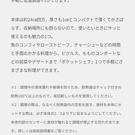
※3
本体は約24㎝四方、厚さも1㎝とコンパクトで薄くてかさば
らず、収納場所にも困らないので、使いたいときにサッと
使えるのも魅力の1つ。
魚のコンフィやローストビーフ、チャーシューなどの時間
と手間のかかる料理から、ピクルス、もものコンポートな
どの前菜やデザートまで「ポケットシェフ」1つで手軽にさ
まざまな料理ができます。
※1：調理中の液体漏れや破損を防ぐため、耐熱袋はチャック付きの
耐熱100℃以上のもので、毎回新しいものを使用してください。
※2：調理の際は、なるべく耐熱袋内の空気を抜き、食材を本体にセ
ットする際は、必ず本体の2／3より下に収まるようにしてください。
本体内部のセンサーに食材が触れると調理が停止する恐れがありま
す。詳しくは取扱説明書をご覧ください。