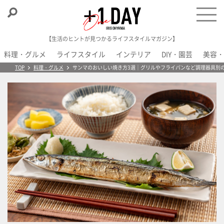
【生活のヒントが見つかるライフスタイルマガジン】
料理・グルメ
ライフスタイル
インテリア
DIY・園芸
美容・
＋1 Day
TOP
料理・グルメ
サンマのおいしい焼き方3選｜グリルやフライパンなど調理器具別