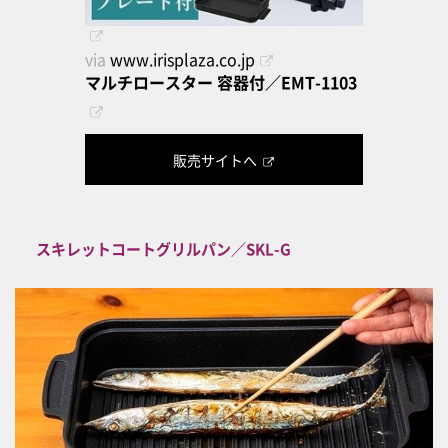
via
www.irisplaza.co.jp
マルチロースター 容器付／EMT-1103
販売サイトへ
スキレットコートグリルパン／SKL-G