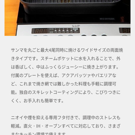
サンマを丸ごと最大4尾同時に焼けるワイドサイズの両面焼
きタイプです。スチームポケットに水を入れることで、外
は香ばしく、中はふっくらジューシーに焼き上がります。
付属のプレートを使えば、アクアパッツァやパエリアな
ど、これまで焼き網では難しかった料理も手軽に調理可
能。独自のスキレットコーティングにより、こびりつきに
くく、お手入れも簡単です。
ニオイや煙を抑える専用フタ付きで、調理中のストレスも
軽減。直火・IH・オーブンすべてに対応しており、さまざ
まなキッチン環境で使えます。