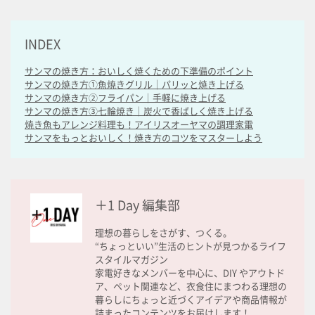
INDEX
サンマの焼き方：おいしく焼くための下準備のポイント
サンマの焼き方①魚焼きグリル｜パリッと焼き上げる
サンマの焼き方②フライパン｜手軽に焼き上げる
サンマの焼き方③七輪焼き｜炭火で香ばしく焼き上げる
焼き魚もアレンジ料理も！アイリスオーヤマの調理家電
サンマをもっとおいしく！焼き方のコツをマスターしよう
＋1 Day 編集部
理想の暮らしをさがす、つくる。
“ちょっといい”生活のヒントが見つかるライフ
スタイルマガジン
家電好きなメンバーを中心に、DIY やアウトド
ア、ペット関連など、衣食住にまつわる理想の
暮らしにちょっと近づくアイデアや商品情報が
詰まったコンテンツをお届けします！