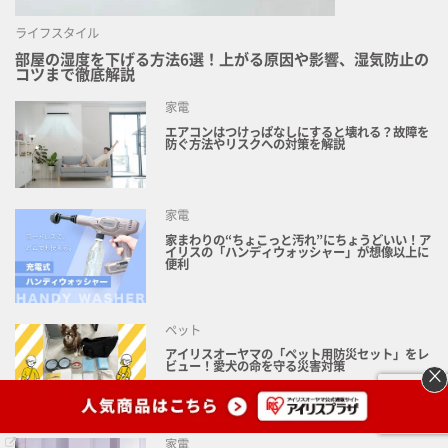
ライフスタイル
部屋の湿度を下げる方法6選！上がる原因や影響、湿気防止の
コツまで徹底解説
家電
エアコンはつけっぱなしにすると壊れる？故障を
防ぐ方法やリスクへの対策を解説
家電
家まわりの“ちょこっと汚れ”にちょうどいい！ア
イリスの「ハンディウォッシャー」が想像以上に
便利
ペット
アイリスオーヤマの「ペット用防災セット」をレ
ビュー！愛犬の命を守る災害対策
×
家電