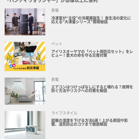
家電
冷凍室が“主役”の冷蔵庫誕生！ 食生活の変化に
応える“大凍量シリーズ”開発秘話
ペット
アイリスオーヤマの「ペット用防災セット」をレ
ビュー！愛犬の命を守る災害対策
家電
エアコンはつけっぱなしにすると壊れる？故障を
防ぐ方法やリスクへの対策を解説
ライフスタイル
部屋の湿度を下げる方法6選！上がる原因や影
響、湿気防止のコツまで徹底解説