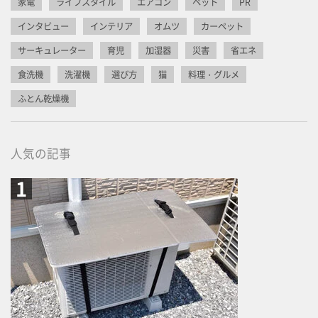
家電
ライフスタイル
エアコン
ペット
PR
インタビュー
インテリア
オムツ
カーペット
サーキュレーター
育児
加湿器
災害
省エネ
食洗機
洗濯機
選び方
猫
料理・グルメ
ふとん乾燥機
人気の記事