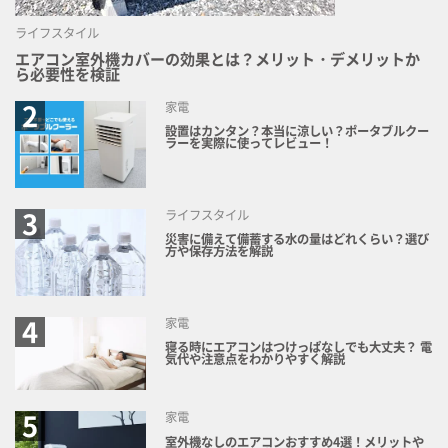
ライフスタイル
エアコン室外機カバーの効果とは？メリット・デメリットか
ら必要性を検証
家電
設置はカンタン？本当に涼しい？ポータブルクー
ラーを実際に使ってレビュー！
ライフスタイル
災害に備えて備蓄する水の量はどれくらい？選び
方や保存方法を解説
家電
寝る時にエアコンはつけっぱなしでも大丈夫？ 電
気代や注意点をわかりやすく解説
家電
室外機なしのエアコンおすすめ4選！メリットや