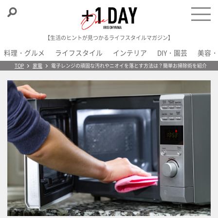
【生活のヒントが見つかるライフスタイルマガジン】
料理・グルメ
ライフスタイル
インテリア
DIY・園芸
美容・
＋1 Day
TOP
家電
電子レンジの頑固な汚れやニオイを落とす方法は？簡単お掃除術を紹介