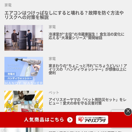
家電
エアコンはつけっぱなしにすると壊れる？故障を防ぐ方法や
リスクへの対策を解説
家電
冷凍室が“主役”の冷蔵庫誕生！ 食生活の変化に
応える“大凍量シリーズ”開発秘話
家電
家まわりの“ちょこっと汚れ”にちょうどいい！ア
イリスの「ハンディウォッシャー」が想像以上に
便利
ペット
アイリスオーヤマの「ペット用防災セット」をレ
ビュー！愛犬の命を守る災害対策
×
ライフスタイル