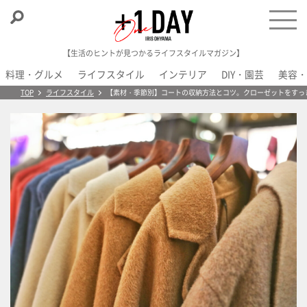
【生活のヒントが見つかるライフスタイルマガジン】
料理・グルメ
ライフスタイル
インテリア
DIY・園芸
美容・
＋1 Day
TOP
ライフスタイル
【素材・季節別】コートの収納方法とコツ。クローゼットをすっ