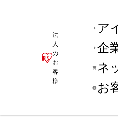
ア
法
人
企
の
お
ネ
客
様
お