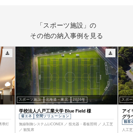
「スポーツ施設」の
その他の納入事例を見る
スポーツ施設
北海道・東北
2026年
スポ
学校法人八戸工業大学 Blue Field 様
アイリ
省エネ
空間ソリューション
グラ
観客
誘導灯
無線制御システムLiCONEX ／ 投光器・看板照明 ／ 人工芝
／ 観覧席
人工芝