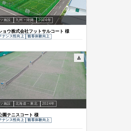
ーツ施設
九州・沖縄
2024年
ショウ株式会社フットサルコート 様
テナンス性向上
観客体験向上
ーツ施設
北海道・東北
2024年
公園テニスコート 様
テナンス性向上
観客体験向上