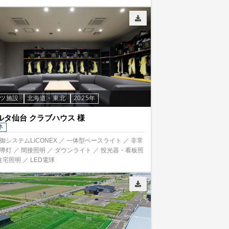
ーツ施設
北海道・東北
2025年
ルタ仙台 クラブハウス 様
ネ
御システムLiCONEX ／ 一体型ベースライト ／ 非常
導灯 ／ 間接照明 ／ ダウンライト ／ 投光器・看板照
住宅照明 ／ LED電球