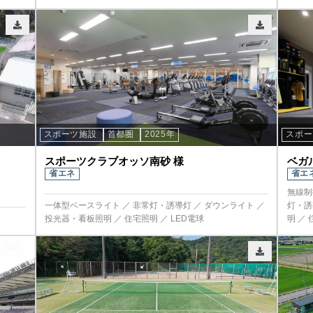
スポーツ施設
首都圏
2025年
スポ
スポーツクラブオッソ南砂 様
ベガ
省エネ
省エ
無線制
一体型ベースライト ／ 非常灯・誘導灯 ／ ダウンライト ／
灯・誘
投光器・看板照明 ／ 住宅照明 ／ LED電球
明 ／ 