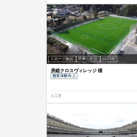
スポーツ施設
関東・甲信
2025年
房総クロスヴィレッジ 様
観客体験向上
人工芝