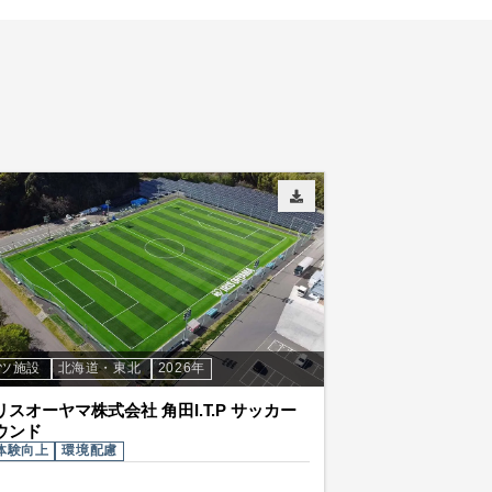
ーツ施設
北海道・東北
2026年
スオーヤマ株式会社 角田I.T.P サッカー
ウンド
体験向上
環境配慮