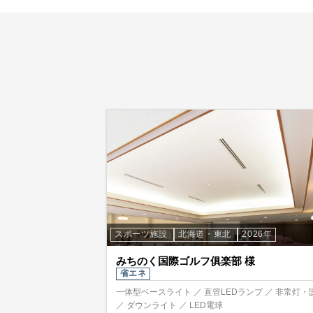
スポーツ施設
北海道・東北
2026年
みちのく国際ゴルフ俱楽部 様
省エネ
一体型ベースライト ／ 直管LEDランプ ／ 非常灯・
／ ダウンライト ／ LED電球