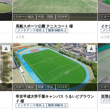
スポーツ施設
中国・四国
2024年
スポ
長船スポーツ公園 テニスコート 様
イケ
メンテナンス性向上
観客体験向上
メン
人工芝
人工芝
スポーツ施設
関東・甲信
2024年
スポ
帝京平成大学千葉キャンパス うるいどグラウン
亘理
ド 様
メン
メンテナンス性向上
観客体験向上