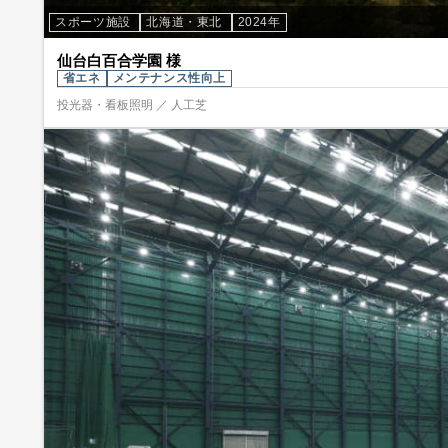
スポーツ施設
北海道・東北
2024年
仙台白百合学園 様
省エネ
メンテナンス性向上
投光器・看板照明 ／ 人工芝