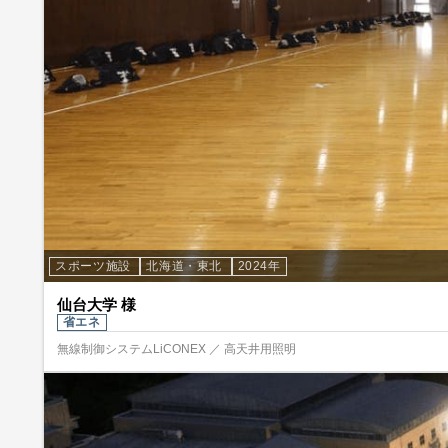
スポーツ施設
北海道・東北
2024年
仙台大学 様
省エネ
無線制御システムLiCONEX ／ 高天井用照明