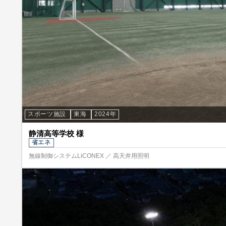
スポーツ施設
東海
2024年
静清高等学校 様
省エネ
無線制御システムLiCONEX ／ 高天井用照明