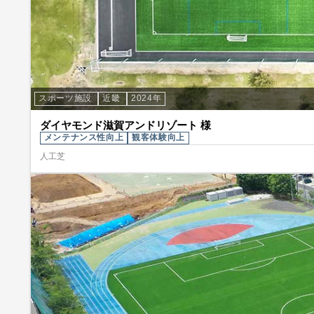
スポーツ施設
近畿
2024年
ダイヤモンド滋賀アンドリゾート 様
メンテナンス性向上
観客体験向上
人工芝