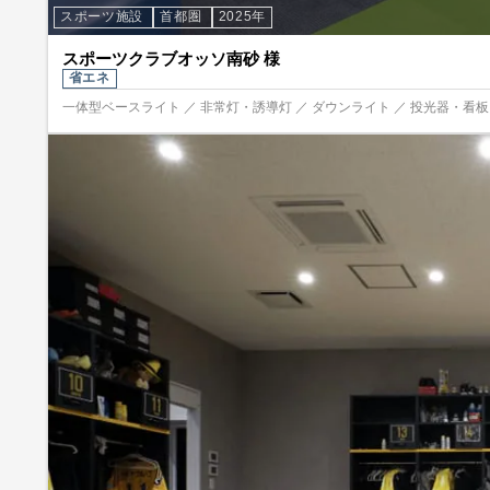
スポーツ施設
首都圏
2025年
スポーツクラブオッソ南砂 様
省エネ
一体型ベースライト ／ 非常灯・誘導灯 ／ ダウンライト ／ 投光器・看板照