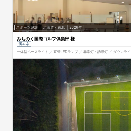
スポーツ施設
北海道・東北
2026年
みちのく国際ゴルフ俱楽部 様
省エネ
一体型ベースライト ／ 直管LEDランプ ／ 非常灯・誘導灯 ／ ダウンライト