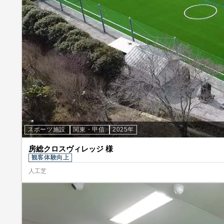
スポーツ施設
関東・甲信
2025年
房総クロスヴィレッジ 様
観客体験向上
人工芝