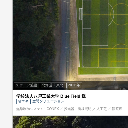
スポーツ施設
北海道・東北
2026年
学校法人八戸工業大学 Blue Field 様
省エネ
空間ソリューション
無線制御システムLiCONEX ／ 投光器・看板照明 ／ 人工芝 ／ 観覧席