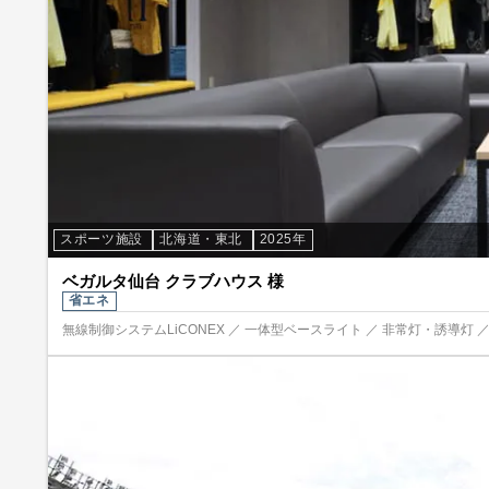
スポーツ施設
北海道・東北
2025年
ベガルタ仙台 クラブハウス 様
省エネ
無線制御システムLiCONEX ／ 一体型ベースライト ／ 非常灯・誘導灯 ／