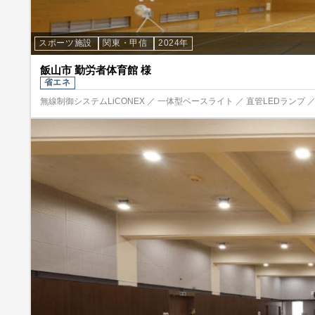
スポーツ施設
関東・甲信
2024年
飯山市 勤労者体育館 様
省エネ
無線制御システムLiCONEX ／ 一体型ベースライト ／ 直管LEDランプ ／