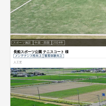
スポーツ施設
中国・四国
2024年
長船スポーツ公園 テニスコート 様
メンテナンス性向上
観客体験向上
人工芝