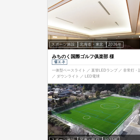
スポーツ施設
北海道・東北
2026年
みちのく国際ゴルフ俱楽部 様
省エネ
一体型ベースライト ／ 直管LEDランプ ／ 非常灯・
／ ダウンライト ／ LED電球
スポーツ施設
関東・甲信
2025年