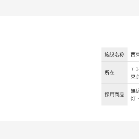
施設名称
西
〒1
所在
東
無線
採用商品
灯・