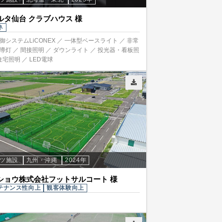
ルタ仙台 クラブハウス 様
ネ
御システムLiCONEX ／ 一体型ベースライト ／ 非常
導灯 ／ 間接照明 ／ ダウンライト ／ 投光器・看板照
住宅照明 ／ LED電球
ーツ施設
九州・沖縄
2024年
ショウ株式会社フットサルコート 様
テナンス性向上
観客体験向上