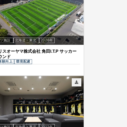
ーツ施設
北海道・東北
2026年
スオーヤマ株式会社 角田I.T.P サッカー
ウンド
体験向上
環境配慮
ーツ施設
北海道・東北
2025年