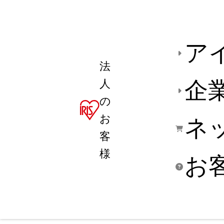
ア
法
人
企
の
お
ネ
客
様
お