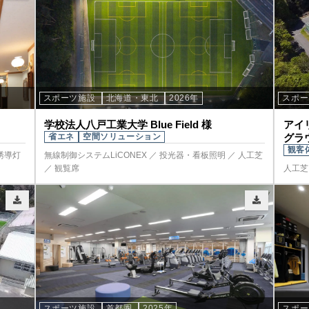
スポーツ施設
北海道・東北
2026年
スポ
学校法人八戸工業大学 Blue Field 様
アイリ
省エネ
空間ソリューション
グラ
観客
誘導灯
無線制御システムLiCONEX ／ 投光器・看板照明 ／ 人工芝
／ 観覧席
人工芝
スポーツ施設
首都圏
2025年
スポ