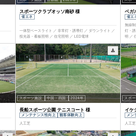
スポーツクラブオッソ南砂 様
ベガ
省エネ
省エ
無線制
一体型ベースライト ／ 非常灯・誘導灯 ／ ダウンライト ／
灯・誘
投光器・看板照明 ／ 住宅照明 ／ LED電球
明 ／ 
スポーツ施設
中国・四国
2024年
スポ
長船スポーツ公園 テニスコート 様
イケ
メンテナンス性向上
観客体験向上
メン
人工芝
人工芝