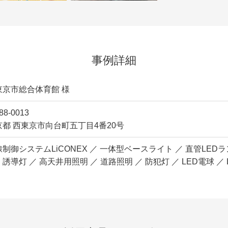
事例詳細
東京市総合体育館 様
88-0013
京都 西東京市向台町五丁目4番20号
制御システムLiCONEX ／ 一体型ベースライト ／ 直管LEDラ
誘導灯 ／ 高天井用照明 ／ 道路照明 ／ 防犯灯 ／ LED電球 ／ 