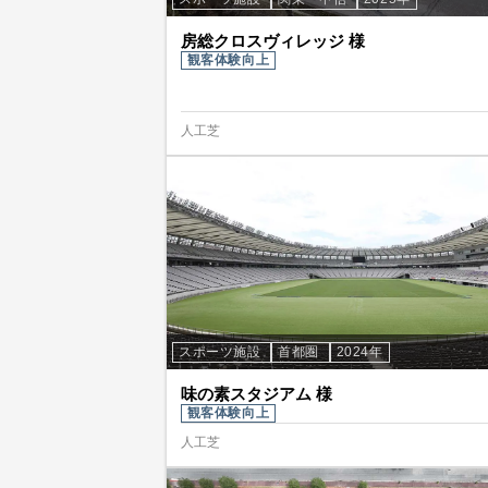
房総クロスヴィレッジ 様
観客体験向上
人工芝
スポーツ施設
首都圏
2024年
味の素スタジアム 様
観客体験向上
人工芝