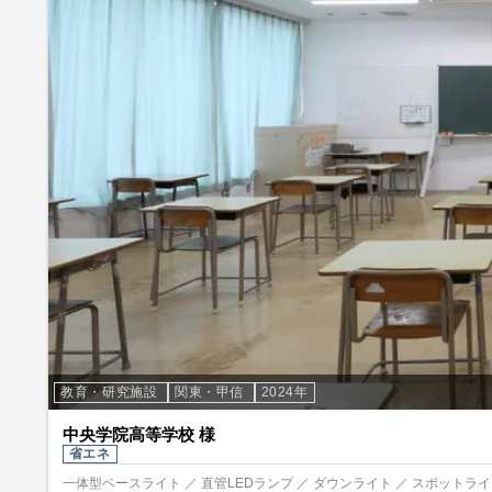
教育・研究施設
関東・甲信
2024年
中央学院高等学校 様
省エネ
一体型ベースライト ／ 直管LEDランプ ／ ダウンライト ／ スポットライト