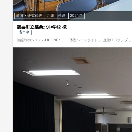
教育・研究施設
九州・沖縄
2024年
篠栗町立篠栗北中学校 様
省エネ
無線制御システムLiCONEX ／ 一体型ベースライト ／ 直管LEDランプ 