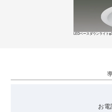
LEDベースダウンライトφ1
お電