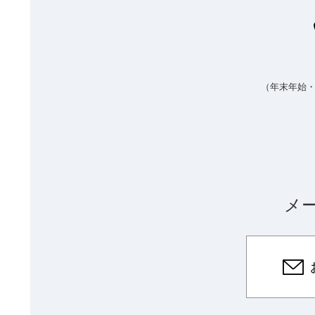
（年末年始
メ