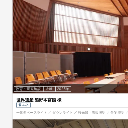
教育・研究施設
近畿
2025年
世界遺産 熊野本宮館 様
省エネ
一体型ベースライト ／ ダウンライト ／ 投光器・看板照明 ／ 住宅照明 ／