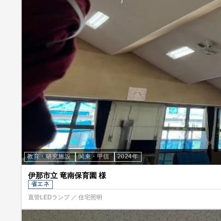
教育・研究施設
関東・甲信
2024年
伊那市立 竜南保育園 様
省エネ
直管LEDランプ ／ 住宅照明