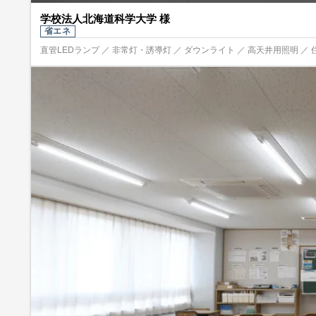
学校法人北海道科学大学 様
省エネ
直管LEDランプ ／ 非常灯・誘導灯 ／ ダウンライト ／ 高天井用照明 ／ 住