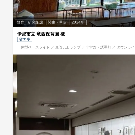
教育・研究施設
関東・甲信
2024年
伊那市立 竜西保育園 様
省エネ
一体型ベースライト ／ 直管LEDランプ ／ 非常灯・誘導灯 ／ ダウンライト