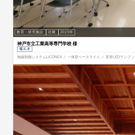
教育・研究施設
近畿
2025年
神戸市立工業高等専門学校 様
省エネ
無線制御システムLiCONEX ／ 一体型ベースライト ／ 直管LEDランプ 