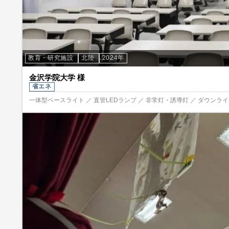
教育・研究施設
北陸
2024年
金沢学院大学 様
省エネ
一体型ベースライト ／ 直管LEDランプ ／ 非常灯・誘導灯 ／ ダウンライト