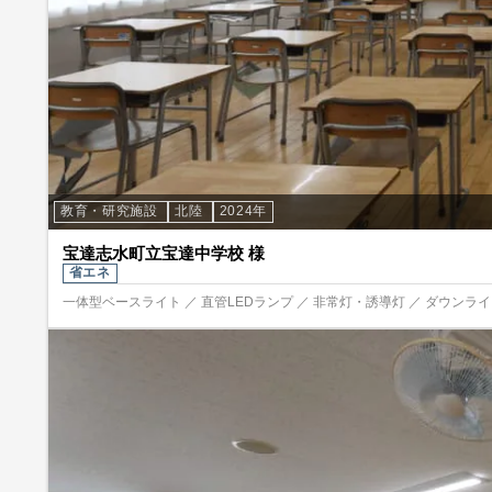
教育・研究施設
北陸
2024年
宝達志水町立宝達中学校 様
省エネ
一体型ベースライト ／ 直管LEDランプ ／ 非常灯・誘導灯 ／ ダウンライト