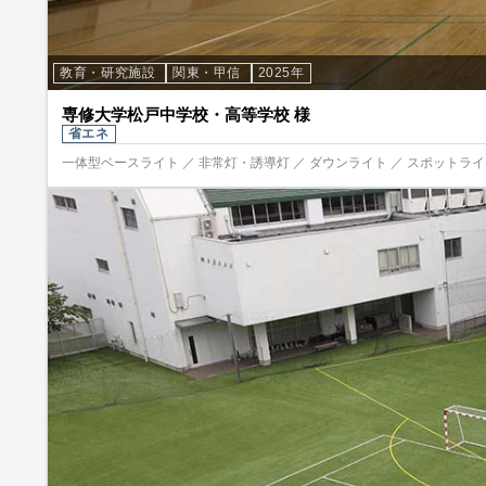
教育・研究施設
関東・甲信
2025年
専修大学松戸中学校・高等学校 様
省エネ
一体型ベースライト ／ 非常灯・誘導灯 ／ ダウンライト ／ スポットライト