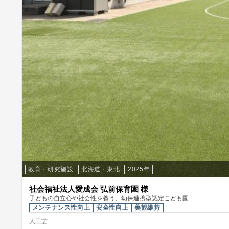
教育・研究施設
北海道・東北
2025年
社会福祉法人愛成会 弘前保育園 様
子どもの自立心や社会性を養う、幼保連携型認定こども園
メンテナンス性向上
安全性向上
美観維持
人工芝