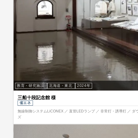
教育・研究施設
北海道・東北
2024年
三船十段記念館 様
省エネ
無線制御システムLiCONEX ／ 直管LEDランプ ／ 非常灯・誘導灯 ／ ダ
ズ