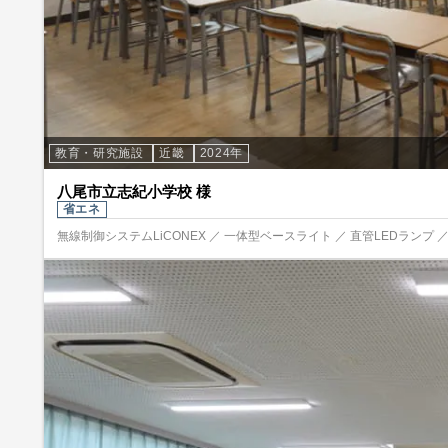
教育・研究施設
近畿
2024年
八尾市立志紀小学校 様
省エネ
無線制御システムLiCONEX ／ 一体型ベースライト ／ 直管LEDランプ ／