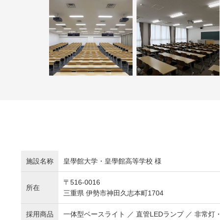
施設名称
皇學館大学・皇學館高等学校 様
〒516-0016
所在
三重県 伊勢市神田久志本町1704
採用商品
一体型ベースライト ／ 直管LEDランプ ／ 非常灯・