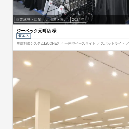
商業施設・店舗
北海道・東北
2024年
ジーベック元町店 様
省エネ
無線制御システムLiCONEX ／ 一体型ベースライト ／ スポットライト 