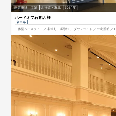
商業施設・店舗
北海道・東北
2024年
ハードオフ石巻店 様
省エネ
一体型ベースライト ／ 非常灯・誘導灯 ／ ダウンライト ／ 住宅照明 ／ 