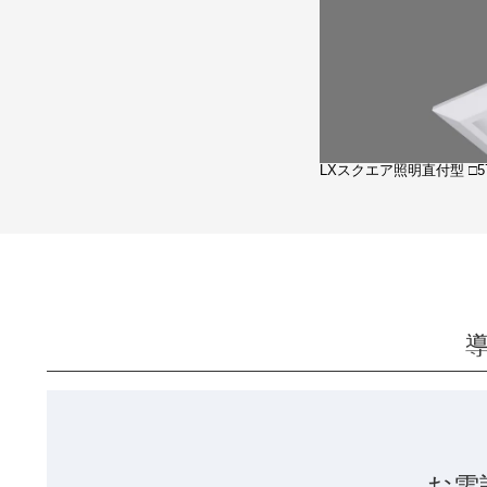
LXスクエア照明直付型 □5
お電