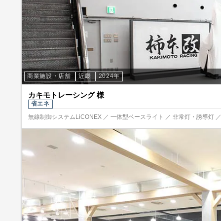
商業施設・店舗
近畿
2024年
カキモトレーシング 様
省エネ
無線制御システムLiCONEX ／ 一体型ベースライト ／ 非常灯・誘導灯 ／