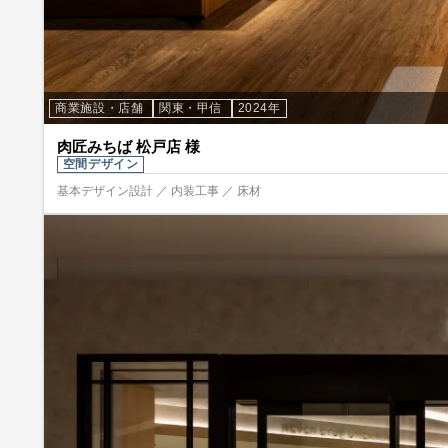
商業施設・店舗
関東・甲信
2024年
肉匠みちば 松戸店 様
空間デザイン
基本デザイン設計 ／ 内装工事 ／ 床材