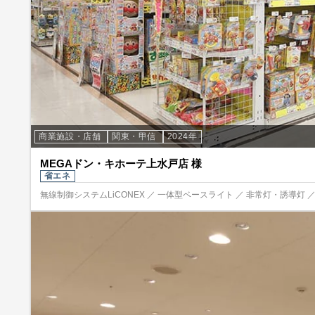
商業施設・店舗
関東・甲信
2024年
MEGAドン・キホーテ上水戸店 様
省エネ
無線制御システムLiCONEX ／ 一体型ベースライト ／ 非常灯・誘導灯 