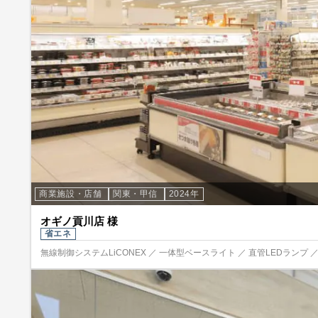
商業施設・店舗
関東・甲信
2024年
オギノ貢川店 様
省エネ
無線制御システムLiCONEX ／ 一体型ベースライト ／ 直管LEDランプ ／