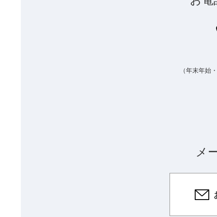
（年末年始
メ