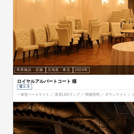
商業施設・店舗
北海道・東北
2024年
ロイヤルアルバートコート 様
省エネ
一体型ベースライト ／ 直管LEDランプ ／ 間接照明 ／ ダウンライト ／ 