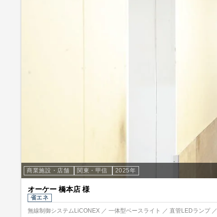
商業施設・店舗
関東・甲信
2025年
オーケー 橋本店 様
省エネ
無線制御システムLiCONEX ／ 一体型ベースライト ／ 直管LEDランプ 