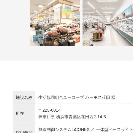
施設名称
生活協同組合ユーコープ ハーモス荏田 様
〒225-0014
所在
神奈川県 横浜市青葉区荏田西2-14-3
無線制御システムLiCONEX ／ 一体型ベースライト
採用商品