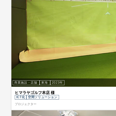
商業施設・店舗
東海
2023年
ヒマラヤゴルフ本店 様
ICT化
空間ソリューション
プロジェクター