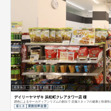
商業施設・店舗
首都圏
2025年
デイリーヤマザキ 浜松町クレアタワー店 様
調色によるサーカディアンリズムの創出で 店舗スタッフの健康と快適性
省エネ
業務効率改善