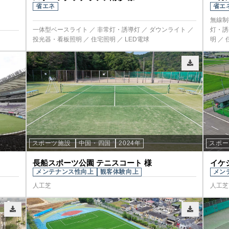
省エネ
省エ
無線制
一体型ベースライト ／ 非常灯・誘導灯 ／ ダウンライト ／
灯・誘
投光器・看板照明 ／ 住宅照明 ／ LED電球
明 ／ 
スポーツ施設
中国・四国
2024年
スポ
長船スポーツ公園 テニスコート 様
イケ
メンテナンス性向上
観客体験向上
メン
人工芝
人工芝