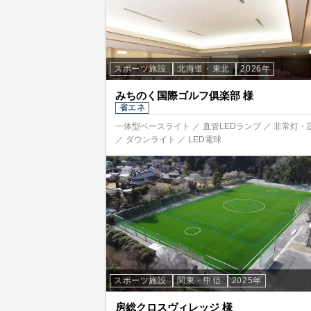
スポーツ施設
北海道・東北
2026年
みちのく国際ゴルフ俱楽部 様
省エネ
一体型ベースライト ／ 直管LEDランプ ／ 非常灯・
／ ダウンライト ／ LED電球
スポーツ施設
関東・甲信
2025年
房総クロスヴィレッジ 様