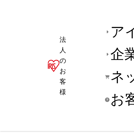
ア
法
人
企
の
お
ネ
客
様
お