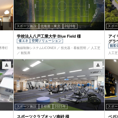
スポーツ施設
北海道・東北
2026年
スポ
学校法人八戸工業大学 Blue Field 様
アイリ
省エネ
空間ソリューション
グラ
観客
誘導灯
無線制御システムLiCONEX ／ 投光器・看板照明 ／ 人工芝
／ 観覧席
人工芝
スポーツ施設
首都圏
2025年
スポ
スポーツクラブオッソ南砂 様
ベガ