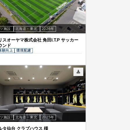
ーツ施設
北海道・東北
2026年
スオーヤマ株式会社 角田I.T.P サッカー
ウンド
体験向上
環境配慮
ーツ施設
北海道・東北
2025年
ルタ仙台 クラブハウス 様