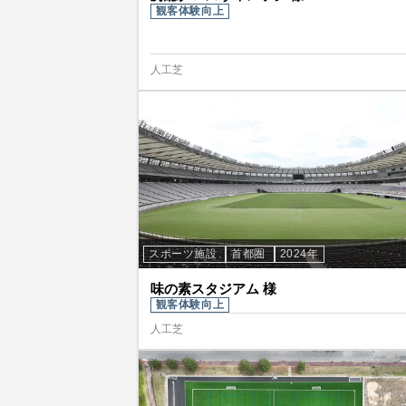
観客体験向上
人工芝
スポーツ施設
首都圏
2024年
味の素スタジアム 様
観客体験向上
人工芝