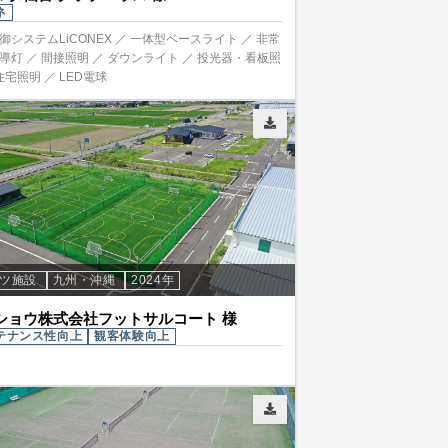
ネ
御システムLiCONEX ／ 一体型ベースライト ／ 非常
導灯 ／ 間接照明 ／ ダウンライト ／ 投光器・看板照
住宅照明 ／ LED電球
ーツ施設
九州・沖縄
2024年
ショウ株式会社フットサルコート 様
テナンス性向上
観客体験向上