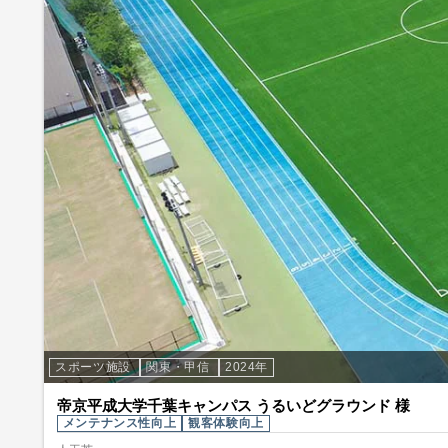
スポーツ施設
関東・甲信
2024年
帝京平成大学千葉キャンパス うるいどグラウンド 様
メンテナンス性向上
観客体験向上