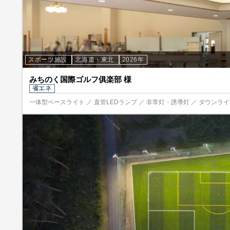
スポーツ施設
北海道・東北
2026年
みちのく国際ゴルフ俱楽部 様
省エネ
一体型ベースライト ／ 直管LEDランプ ／ 非常灯・誘導灯 ／ ダウンライト