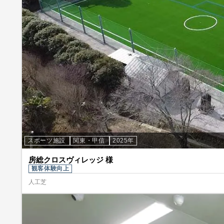
スポーツ施設
関東・甲信
2025年
房総クロスヴィレッジ 様
観客体験向上
人工芝