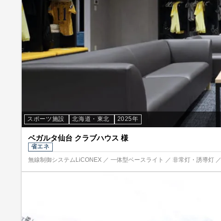
スポーツ施設
北海道・東北
2025年
ベガルタ仙台 クラブハウス 様
省エネ
無線制御システムLiCONEX ／ 一体型ベースライト ／ 非常灯・誘導灯 ／