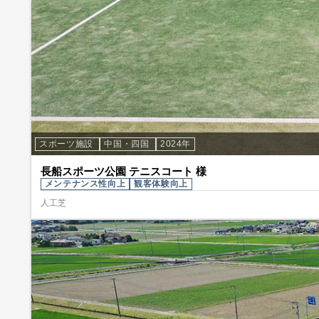
スポーツ施設
中国・四国
2024年
長船スポーツ公園 テニスコート 様
メンテナンス性向上
観客体験向上
人工芝