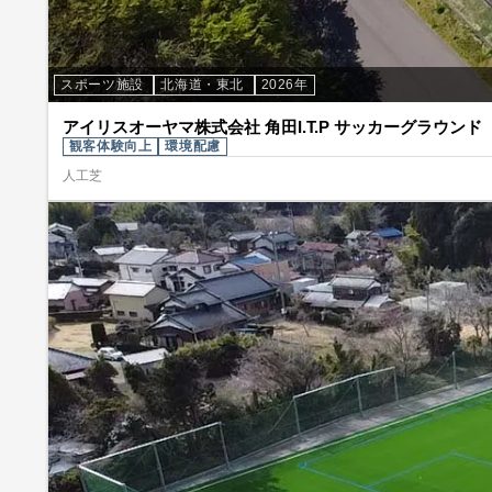
スポーツ施設
北海道・東北
2026年
アイリスオーヤマ株式会社 角田I.T.P サッカーグラウンド
観客体験向上
環境配慮
人工芝