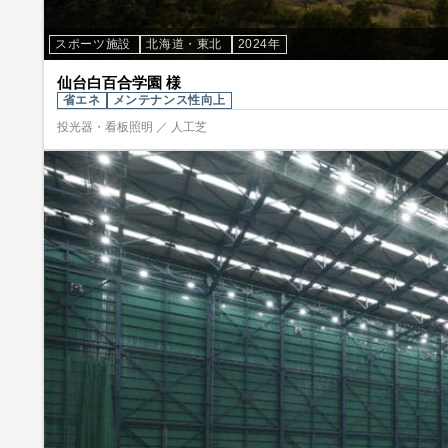
スポーツ施設
北海道・東北
2024年
仙台白百合学園 様
省エネ
メンテナンス性向上
投光器・看板照明 ／ 人工芝