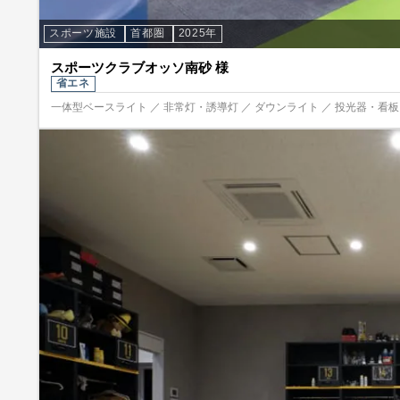
スポーツ施設
首都圏
2025年
スポーツクラブオッソ南砂 様
省エネ
一体型ベースライト ／ 非常灯・誘導灯 ／ ダウンライト ／ 投光器・看板照