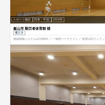
スポーツ施設
関東・甲信
2024年
飯山市 勤労者体育館 様
省エネ
無線制御システムLiCONEX ／ 一体型ベースライト ／ 直管LEDランプ ／