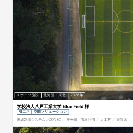
スポーツ施設
北海道・東北
2026年
学校法人八戸工業大学 Blue Field 様
省エネ
空間ソリューション
無線制御システムLiCONEX ／ 投光器・看板照明 ／ 人工芝 ／ 観覧席