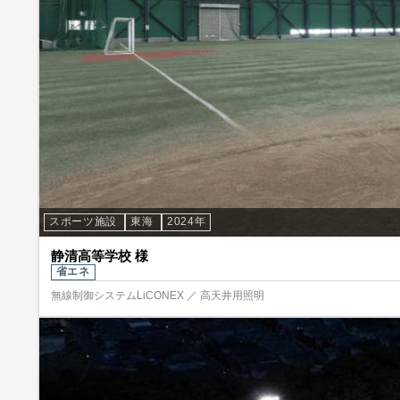
スポーツ施設
東海
2024年
静清高等学校 様
省エネ
無線制御システムLiCONEX ／ 高天井用照明