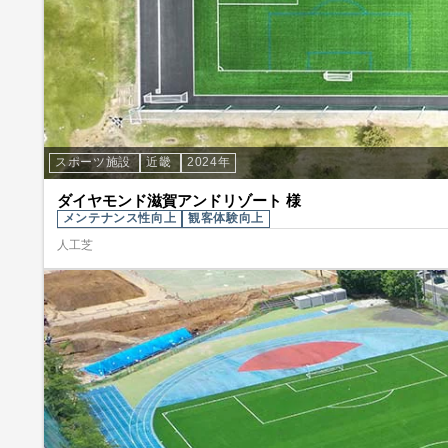
スポーツ施設
近畿
2024年
ダイヤモンド滋賀アンドリゾート 様
メンテナンス性向上
観客体験向上
人工芝