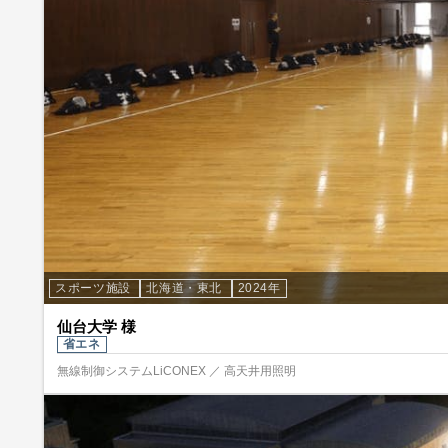
スポーツ施設
北海道・東北
2024年
仙台大学 様
省エネ
無線制御システムLiCONEX ／ 高天井用照明