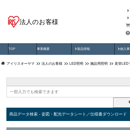
法人のお客様
商品データ検索
用途別から探す
納入
製品動画
納入
TOP
事業概要
製品情報
納入事
アイリスオーヤマ
法人のお客様
LED照明
施設用照明
直管LED
商品データ検索 - 姿図・配光データシート／仕様書ダウンロード