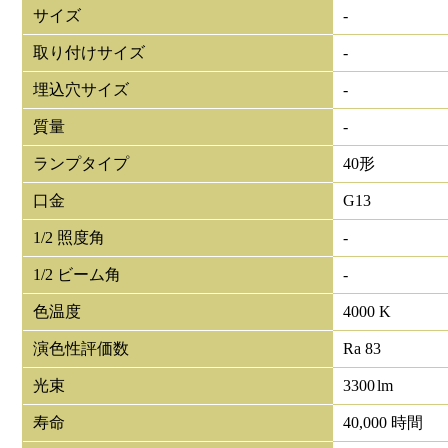
サイズ
-
取り付けサイズ
-
埋込穴サイズ
-
質量
-
ランプタイプ
40形
口金
G13
1/2 照度角
-
1/2 ビーム角
-
色温度
4000 K
演色性評価数
Ra 83
光束
3300
lm
寿命
40,000 時間