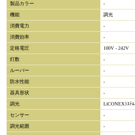
製品カラー
-
機能
調光
消費電力
-
消費効率
-
定格電圧
100V - 242V
灯数
-
ルーバー
-
防水性能
-
器具形状
-
調光
LiCONEXｼｽﾃ
センサー
-
調光範囲
-