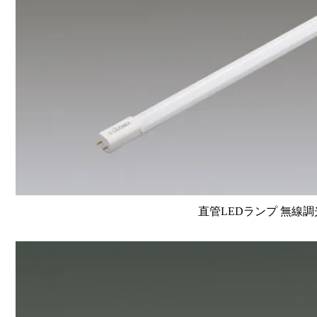
直管LEDランプ 無線調