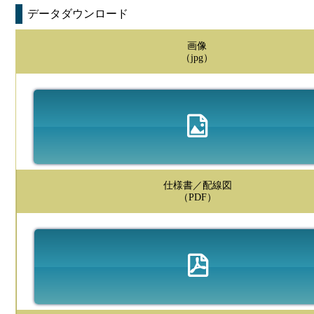
データダウンロード
画像
（jpg）
仕様書／配線図
（PDF）