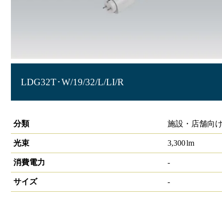
LDG32T･W/19/32/L/LI/R
直管ランプ 3300lm 40形
分類
施設・店舗向け
光束
3,300
lm
消費電力
-
サイズ
-