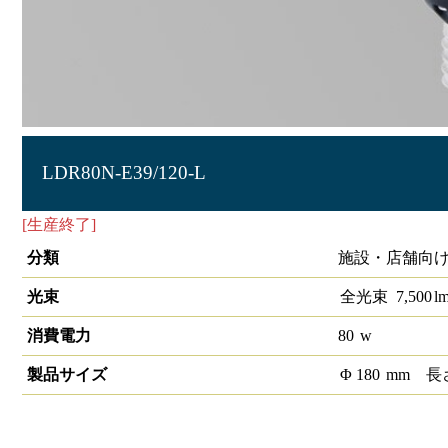
LDR80N-E39/120-L
[生産終了]
[生産終了]高天井用LED照明 E39口金タイプ
分類
施設・店舗向け
光束
全光束
7,500
l
消費電力
80
w
製品サイズ
Φ
180
mm
長