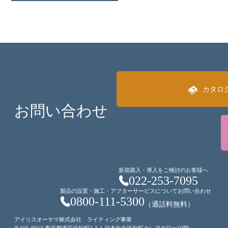
カタロ
お問い合わせ
新規購入・導入をご検討のお客様へ
022-253-7095
製品の設置・施工・アフターサービスについてお問い合わせ
0800-111-5300
（通話料無料）
アイリスオーヤマ株式会社 ライティング事業
〒105-0013 東京都港区浜松町2-3-1 日本生命浜松町クレアタワー19階