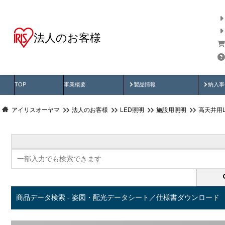
法人のお客様
商品データ検索
用途別から探す
納入
製品動画
納入
TOP
事業概要
製品情報
納入事
アイリスオーヤマ
法人のお客様
LED照明
施設用照明
高天井用
商品データ検索 - 姿図・配光データシート／仕様書ダウンロード