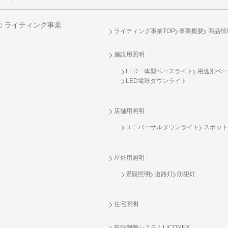
ライティング事業
ライティング事業TOP
事業概要
商品情
施設用照明
LED一体型ベースライト
用途別ベー
LED電球ダウンライト
店舗用照明
ユニバーサルダウンライト
スポット
屋外用照明
景観照明
道路灯
防犯灯
住宅照明
無線制御システム
LiCONEX