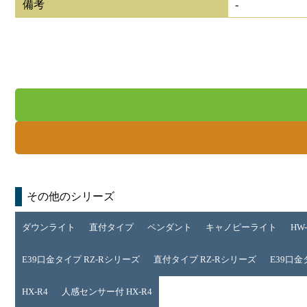
備考
-
その他のシリーズ
ダウンライト
直付タイプ
ペンダント
キャノピーライト
HW
E39口金タイプ RZ-Rシリーズ
直付タイプ RZ-Rシリーズ
E39口金
HX-R4
人感センサー付 HX-R4