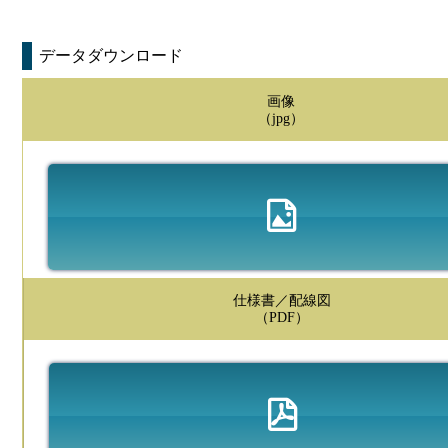
データダウンロード
画像
（jpg）
仕様書／配線図
（PDF）