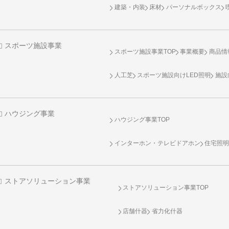
建築・内装
床材
パーソナルボックス
スポーツ施設事業
スポーツ施設事業TOP
事業概要
商品情
人工芝
スポーツ施設向け
LED照明
施設
ハウジング事業
ハウジング事業TOP
インターホン・テレビドアホン
住宅照
ストアソリューション事業
ストアソリューション事業TOP
店舗什器
省力化什器