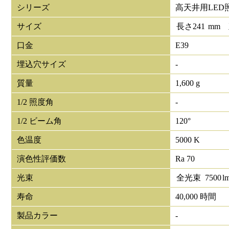
シリーズ
高天井用LED
サイズ
長さ
241
mm
口金
E39
埋込穴サイズ
-
質量
1,600 g
1/2 照度角
-
1/2 ビーム角
120°
色温度
5000 K
演色性評価数
Ra 70
光束
全光束
7500
l
寿命
40,000 時間
製品カラー
-