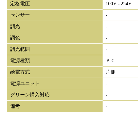
定格電圧
100V - 254V
センサー
-
調光
-
調色
-
調光範囲
-
電源種類
ＡＣ
給電方式
片側
電源ユニット
-
グリーン購入対応
-
備考
-