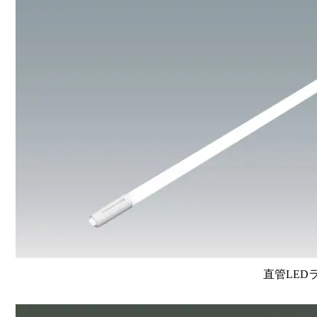
直管LEDラン