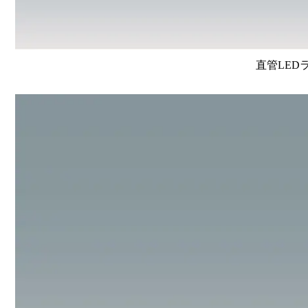
直管LEDラン