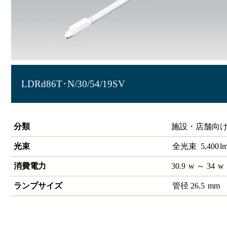
LDRd86T･N/30/54/19SV
直管LEDランプ ECOHiLUX HE190S (片側給電)
分類
施設・店舗向け
光束
全光束
5,400
l
消費電力
30.9
w
～ 34
w
ランプサイズ
管径
26.5
mm