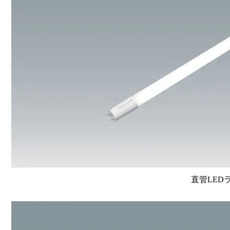
直管LEDラン