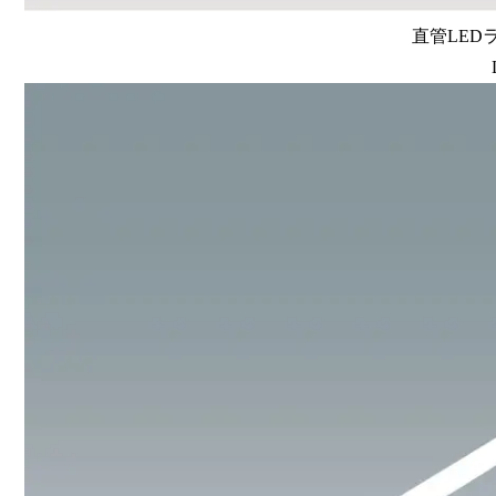
直管LEDラン