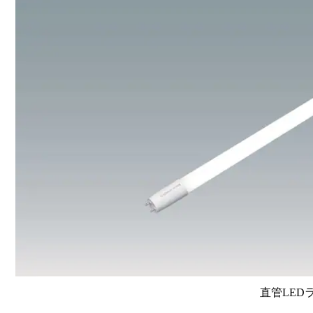
直管LEDラン