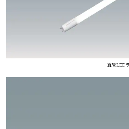
直管LEDラン