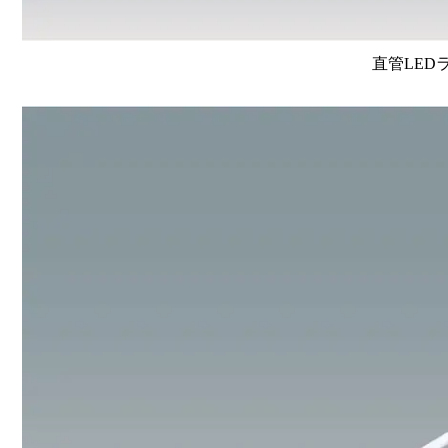
直管LEDラン