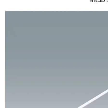
直管LEDラン