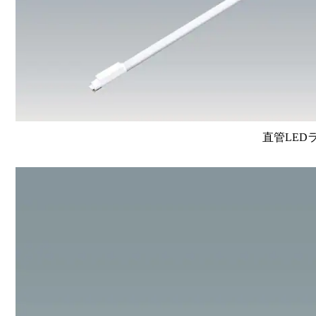
直管LEDラン