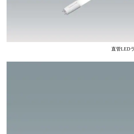
直管LEDラン