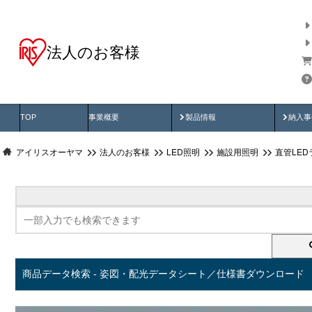
法人のお客様
商品データ検索
用途別から探す
納入
製品動画
納入
TOP
事業概要
製品情報
納入事
アイリスオーヤマ
法人のお客様
LED照明
施設用照明
直管LED
商品データ検索 - 姿図・配光データシート／仕様書ダウンロード