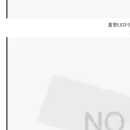
直管LEDラン