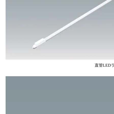
直管LEDラン