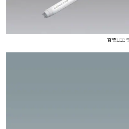
直管LEDラン