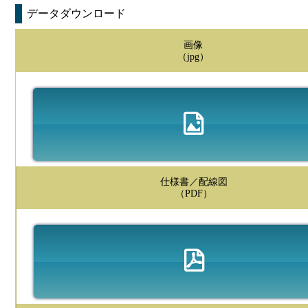
データダウンロード
画像
（jpg）
仕様書／配線図
（PDF）