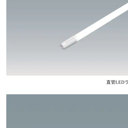
直管LEDラン