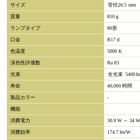
サイズ
管径
26.5
mm
質量
810 g
ランプタイプ
86形
口金
R17ｄ
色温度
5000 K
演色性評価数
Ra 83
光束
全光束
5400
l
寿命
40,000 時間
製品カラー
-
機能
消費電力
30.9 W ～ 34 
消費効率
174.7 lm/W