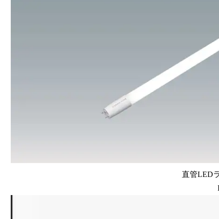
直管LEDラン