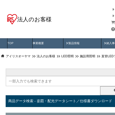
法人のお客様
商品データ検索
用途別から探す
納入
製品動画
納入
TOP
事業概要
製品情報
納入事
アイリスオーヤマ
法人のお客様
LED照明
施設用照明
直管LED
商品データ検索 - 姿図・配光データシート／仕様書ダウンロード