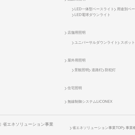
LED一体型ベースライト
用途別ベー
LED電球ダウンライト
店舗用照明
ユニバーサルダウンライト
スポット
屋外用照明
景観照明
道路灯
防犯灯
住宅照明
無線制御システム
LiCONEX
省エネソリューション事業
省エネソリューション事業TOP
事業