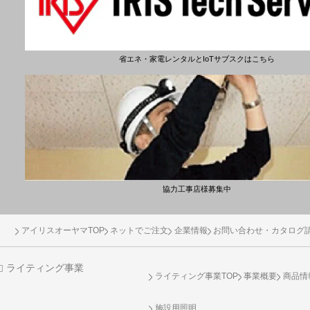
省エネ・家電レンタルとIoTサブスクはこちら
協力工事店様募集中
アイリスオーヤマTOP
ネットでご注文
企業情報
お問い合わせ・カタログ
ライティング事業
ライティング事業TOP
事業概要
商品情
施設用照明