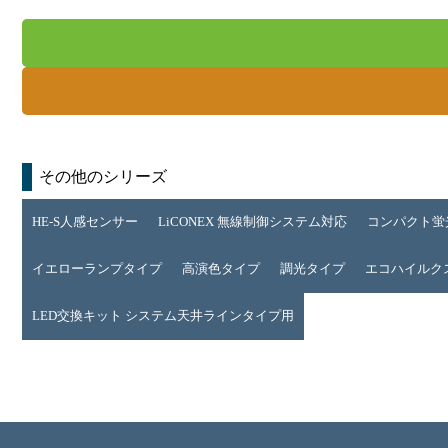
その他のシリーズ
HE-S人感センサー
LiCONEX 無線制御システム対応
コンパクト蛍
イエローランプタイプ
高演色タイプ
調光タイプ
エコハイルクス 
LED交換キット システム天井ラインタイプ用