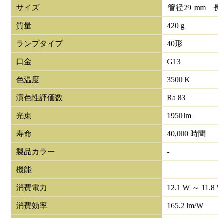
サイズ
管径
29
mm
質量
420 g
ランプタイプ
40形
口金
G13
色温度
3500 K
演色性評価数
Ra 83
光束
1950
lm
寿命
40,000 時間
製品カラー
-
機能
消費電力
12.1 W ～ 11.8
消費効率
165.2 lm/W