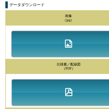
データダウンロード
画像
（jpg）
仕様書／配線図
（PDF）