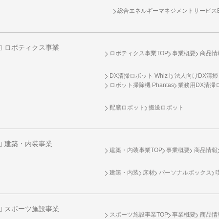
総合エネルギーマネジメントサービスENE
ロボティクス事業
ロボティクス事業TOP
事業概要
商品情
DX清掃ロボット Whiz i
法人向けDX清掃
ロボット掃除機 Phantas
業務用DX清掃ロ
配膳ロボット
搬送ロボット
建築・内装事業
建築・内装事業TOP
事業概要
商品情報
建築・内装
床材
パーソナルボックス
スポーツ施設事業
スポーツ施設事業TOP
事業概要
商品情