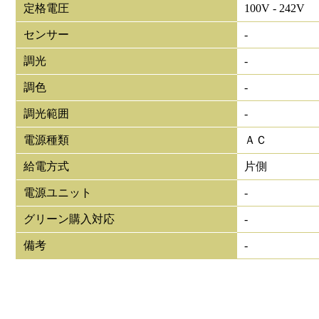
定格電圧
100V - 242V
センサー
-
調光
-
調色
-
調光範囲
-
電源種類
ＡＣ
給電方式
片側
電源ユニット
-
グリーン購入対応
-
備考
-