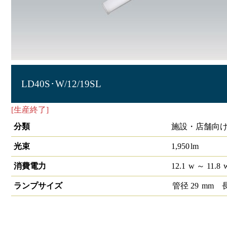
LD40S･W/12/19SL
[生産終了]
LED交換キット ソケットレスタイプ
分類
施設・店舗向け
光束
1,950
lm
消費電力
12.1
w
～ 11.8
ランプサイズ
管径
29
mm