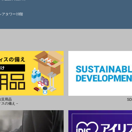
クレアタワー19階
防災用品
S
ィスの備え－