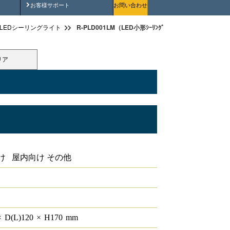
安全にご使用いただくために
お客様サポート
お問い合わせ
R-PLD001LM（LED小形ｼｰﾘﾝｸﾞ）
LEDシーリングライト
リア
け 屋内向け その他
×
D(L)
120
×
H
170
mm