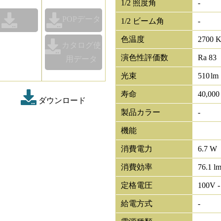
1/2 照度角
-
POPデータ
1/2 ビーム角
-
色温度
2700 
カタログ使
演色性評価数
Ra 83
用データ
光束
510
lm
寿命
40,00
ダウンロード
製品カラー
-
機能
消費電力
6.7 W
消費効率
76.1 l
定格電圧
100V -
給電方式
-