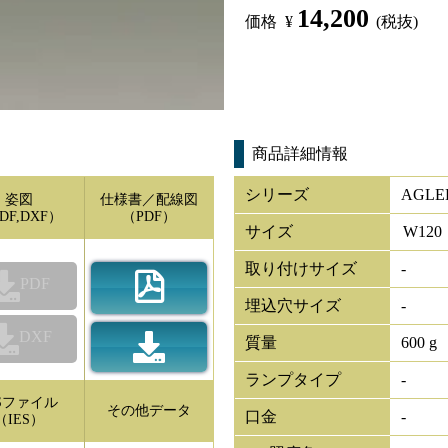
14,200
価格
¥
(税抜)
商品詳細情報
シリーズ
AGLED
姿図
仕様書／配線図
DF,DXF）
（PDF）
サイズ
W
120
取り付けサイズ
-
PDF
埋込穴サイズ
-
DXF
質量
600 g
ランプタイプ
-
ESファイル
その他データ
口金
-
（IES）