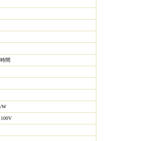
K
0 時間
m/W
 100V