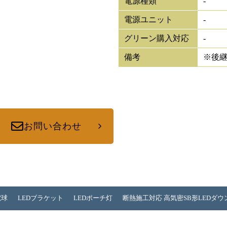
電源種類
-
電源ユニット
-
グリーン購入対応
-
備考
※後
お問い合わせ
電球
LEDブラケット
LEDポーチ灯
断熱施工対応 高気密SB形LEDダ