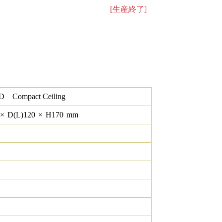
[生産終了]
 Compact Ceiling
×
D(L)
120
×
H
170
mm