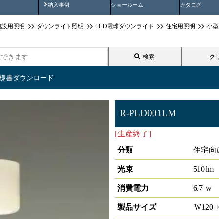
画
納入事例動画
納入事例
ショールーム
カタログ
施設用照明
ダウンライト照明
LED電球ダウンライト
住宅用照明
小型
検索
ク
仕様書ダウンロード
R-PLD001LM
[生産終了]
LED小形ｼｰﾘﾝｸﾞ
分類
住宅向
光束
510
lm
消費電力
6.7
w
製品サイズ
W
120