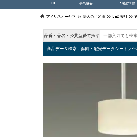
製品動
TOP
事業概要
製品情報
アイリスオーヤマ
法人のお客様
LED照明
品番・品名・公共型番で探す
商品データ検索 - 姿図・配光データシート／