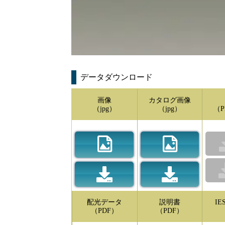
データダウンロード
画像
カタログ画像
（jpg）
（jpg）
（P
配光データ
説明書
I
（PDF）
（PDF）