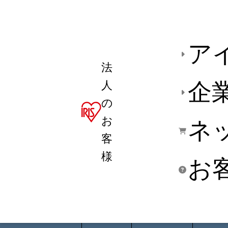
ア
法
人
企
の
お
ネ
客
様
お
商品デ
用途別