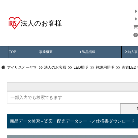
法人のお客様
商品データ検索
用途別から探す
納入
製品動画
納入
TOP
事業概要
製品情報
納入事
アイリスオーヤマ
法人のお客様
LED照明
施設用照明
直管LED
商品データ検索 - 姿図・配光データシート／仕様書ダウンロード