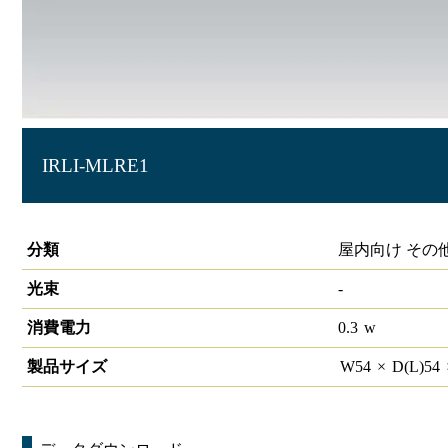
IRLI-MLRE1
LiCONEX 中継器
分類
屋内向け その
光束
-
消費電力
0.3
w
製品サイズ
W
54
×
D(L)
54