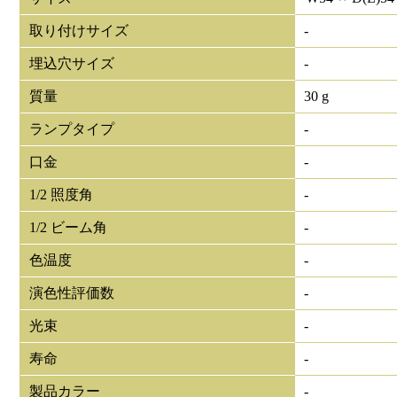
取り付けサイズ
-
埋込穴サイズ
-
質量
30 g
ランプタイプ
-
口金
-
1/2 照度角
-
1/2 ビーム角
-
色温度
-
演色性評価数
-
光束
-
寿命
-
製品カラー
-