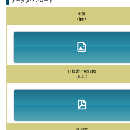
データダウンロード
画像
（jpg）
仕様書／配線図
（PDF）
説明書