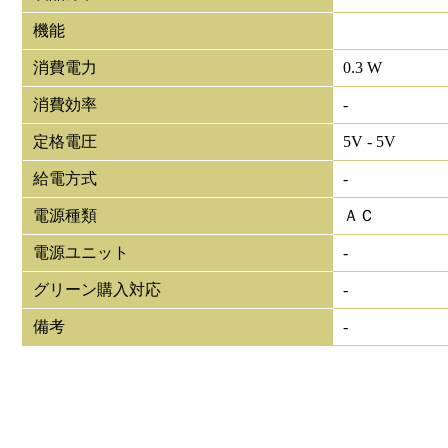
機能
消費電力
0.3 W
消費効率
-
定格電圧
5V - 5V
給電方式
-
電源種類
ＡＣ
電源ユニット
-
グリーン購入対応
-
備考
-