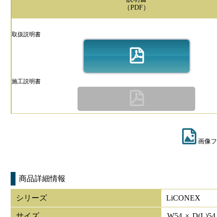
（PDF）
取扱説明書
施工説明書
画像フ
商品詳細情報
シリーズ
LiCONEX
サイズ
W
54
×
D(L)
5